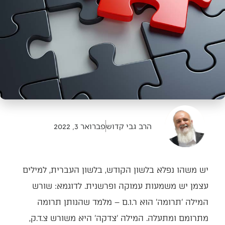
הרב גבי קדוש
פברואר 3, 2022
יש משהו נפלא בלשון הקודש, בלשון העברית, למילים
עצמן יש משמעות עמוקה ופרשנית. לדוגמא: שורש
המילה 'תרומה' הוא ר.ו.ם – מלמד שהנותן תרומה
מתרומם ומתעלה. המילה 'צדקה' היא משורש צ.ד.ק,