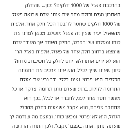
בהרכבת פאזל של 1000 חלקים? נכון… שהחלק
האחרון נעלם וכולם מחפשים אותו. אדם שרואה פאזל
של 1000 חלקים שחסר לו 'בסך הכל' חלק אחד, אלפית
מהפאזל, יעיר שאין זה פאזל מושלם. מכאן למדנו את
כוחו ומעלתו של 'הפרט', החלק האחד. אך מאידך אדם
שימצא ברחוב חלק אחד של פאזל, אלפית פאזל הרי
הוא לא ירים אותו ולא ייחס לחלק כל חשיבות, מדוע?
כיוון שאינו שייך לכלל, הוא אינו מרכיב את התמונה
הכללית. הוא 'פרטי' ואינו 'כללי'. וכך נבין את מעלת
התרומה לזולת, ברגע שאדם נותן תרומה, צדקה או כל
מעשה חסד אחר לעני, לחברה או לכלל, בכך הוא
מתחבר אליהם, הוא מקבל משמעות כחלק מהכלל
הגדול, הוא לא 'פרטי' ומכאן כוחו. ובעצם מה שנדמה לך
שאתה 'נותן', אתה בעצם 'מקבל', ולכן התורה הדגישה