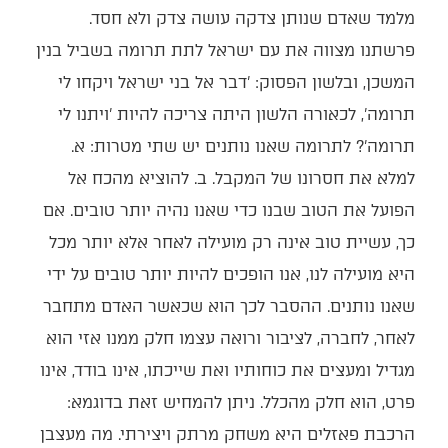
מלמד שאדם שנותן צדקה עושה צדק ולא חסד.
פרשתנו מצווה את עם ישראל לתת תרומה בשביל בנין
המשכן, ובלשון הפסוק: 'דבר אל בני ישראל ויקחו לי
תרומה', לכאורה הלשון היתה צריכה להיות 'ויתנו לי
תרומה'? לתרומה שאנו נותנים יש שתי מטרות: א.
למלא את חסרונו של המקבל. ב. להוציא מהכח אל
הפועל את הטוב שבנו כדי שאנו נהיה יותר טובים. אם
כך, עשיית טוב אינה רק מועילה לאחר אלא יותר מכל
היא מועילה לנו, אנו הופכים להיות יותר טובים על ידי
שאנו נותנים. ההסבר לכך הוא שכאשר האדם מתחבר
לאחר, לחברה, לציבור ורואה עצמו חלק ממנו אזי הוא
מגדיל ומעצים את כוחותיו ואת שייכתו, אינו בודד, אינו
פרט, הוא חלק מהכלל. ניתן להמחיש זאת בדוגמא:
הרכבת פאזלים היא משחק מרתק ויצירתי. מה מעצבן