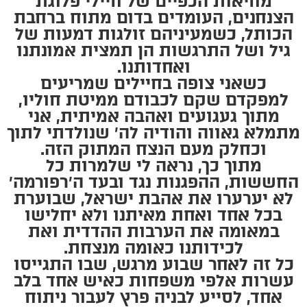
מחיאות הכפיים של חיילי פלוגת
הצנחנים, העומדים בדום מתוח ברחבת
הכותל, כשמעיניהם זולגות דמעות של
גיל ושל התרגשות הן תמצית אמונתנו
ואחדותנו.
כשאני צופה בחיילים שמריעים
למפקדם שקם לכבודם ממיטת חוליו,
מתוך געגועים ואהבה אמיתית, אני
מתמלא גאווה והודיה לה׳ שנולדתי לתוך
וכחלק מעם הנצח המתוק הזה.
מתוך כך, נראה לי שלמרות כל
החששות, ההפגנות נגד ובעד ה׳רפורמה׳
לא יערערו את אהבת ישראל, שבוערת
בכל אחד ואחת מאיתנו ולא יחלישו
במאומה את הערבות ההדדית ואת
לכידותנו כאומה מנצחת.
כל זה לאחר שבוע מרגש, שבו התגייסו
עשרות אלפי משפחות כאיש אחד בלב
אחד, לסייע לבניה פרץ לעבור ניתוח