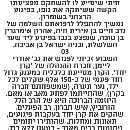
חיוני שיסייע לו להשתקם מפציעתו
הקשה ששיתקה את גופו, בפיגוע
הרצחני בשומרון.
נמשיך להתפלל לרפואתם השלמה של
נדב חיים בן אירית חיה, אהרון אימרגרין
בן טובה, שנפצע בגבו בפיגוע ליד שער
השלשלת, ובניה ישראל בן אביבה.
03
השבוע זכיתי לפגוש את גב׳ אודרי
ליימן, חברת ההנהלה של ׳קרן
יחד׳. הקרן מסייעת כלכלית במענק גדול
וחד פעמי של כ-150 אלף שקלים לכל
ילד, נער ונערה, (שמשפחתם חברה
בקרן), שהתייתמו לפתע מאב או מאם.
היוזמה הברוכה היא של הרב הלל
הורוביץ, איש חברון, רב הפעלים,
שהקים את קרן יחד בעקבות פיגועים,
תאונות ומחלות, שהותירו יתומים
ויתומות רבים מאוד - כמעט ללא כול.