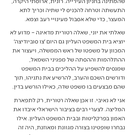
שהמתינה בחניון העירייה. רונית, ארוסתי היקרה,
התעשתה וטרחה להכניס לי שתיה וכריך לתא
המעצר, כדי שלא אסבול מעינויי רעב וצמא.
שאלתי את יוני, שאלה רטורית מדאיגה – מדוע לא
יוציא בית המשפט העליון גם היום ׳צו סוביודיצה׳
המכוון על משפטו של ראש הממשלה, ויעצור את
ההתלהמות וההסתה של מפגיני השמאל,
שמנסים להשפיע על ההליכים בבית המשפט
ודורשים השכם והערב, להרשיע את נתניהו, תוך
שהם מבצעים בו משפט שדה, כאילו הורשע בדין.
אני לא נאיבי. זו אכן שאלה רטורית, רק לתפארת
המליצה. לצערי רבים בציבור הישראלי איבדו את
האמון בפרקליטות ובבית המשפט העליון. אילו
נבחרו שופטינו בצורה מגוונת ומאוזנת, היה זה