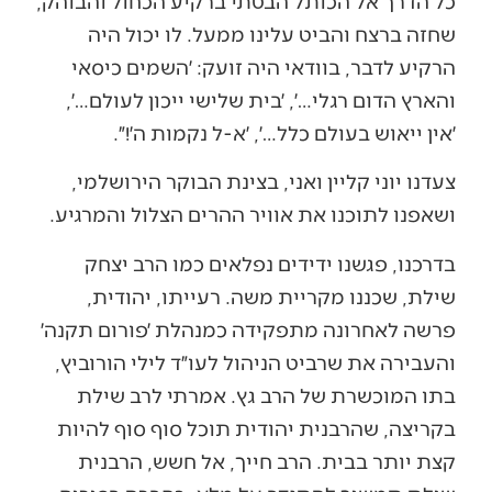
כל הדרך אל הכותל הבטתי ברקיע הכחול והבוהק,
שחזה ברצח והביט עלינו ממעל. לו יכול היה
הרקיע לדבר, בוודאי היה זועק: ׳השמים כיסאי
והארץ הדום רגלי…׳, ׳בית שלישי ייכון לעולם…׳,
׳אין ייאוש בעולם כלל…׳, ׳א-ל נקמות ה׳!״.
צעדנו יוני קליין ואני, בצינת הבוקר הירושלמי,
ושאפנו לתוכנו את אוויר ההרים הצלול והמרגיע.
בדרכנו, פגשנו ידידים נפלאים כמו הרב יצחק
שילת, שכננו מקריית משה. רעייתו, יהודית,
פרשה לאחרונה מתפקידה כמנהלת ׳פורום תקנה׳
והעבירה את שרביט הניהול לעו״ד לילי הורוביץ,
בתו המוכשרת של הרב גץ. אמרתי לרב שילת
בקריצה, שהרבנית יהודית תוכל סוף סוף להיות
קצת יותר בבית. הרב חייך, אל חשש, הרבנית