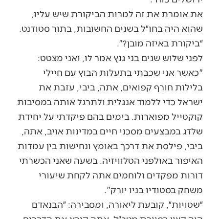
את אומרת את זה למרות הביקורת שיש עליו,
שהוא היה בחו״ל בשנים החשובות, בתור סטודנט.
״ביקורת באיזה מובן?״.
לפני שלוש שנים בני גנץ אמר לו, ואני מצטט:
"כאשר אני שכבתי בתעלות הבוץ עם חיילי
בלילות חורף קפואים, אתה, ביבי, עזבת את
ישראל כדי ללמוד אנגלית ולתרגל אותה במסיבות
קוקטייל מפוארות. בימים בהם פיקדתי על יחידת
שלדג במבצעים מסכני חיים במדינות אויב, אתה,
ביבי, פילסת את דרכך באומץ ונחישות בין עמדות
האיפור באולפני הטלוויזיה. בשעה שאני הכשרתי
דורות מפקדים ולוחמים אתה לקחת שיעורי
משחק בסטודיו בניו יורק".
״שטויות״, קובעת ליאורה, ומסבירה: ״הבנאדם
היה קצין בסיירת מטכ״ל. אתה קורא את הדברים