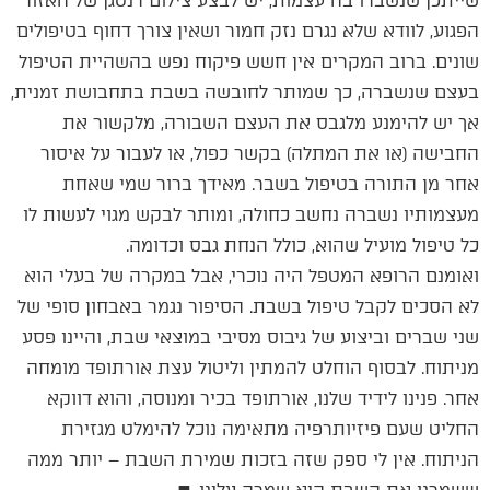
שייתכן שנשברו בה עצמות, יש לבצע צילום רנטגן של האזור
הפגוע, לוודא שלא נגרם נזק חמור ושאין צורך דחוף בטיפולים
שונים. ברוב המקרים אין חשש פיקוח נפש בהשהיית הטיפול
בעצם שנשברה, כך שמותר לחובשה בשבת בתחבושת זמנית,
אך יש להימנע מלגבס את העצם השבורה, מלקשור את
החבישה (או את המתלה) בקשר כפול, או לעבור על איסור
אחר מן התורה בטיפול בשבר. מאידך ברור שמי שאחת
מעצמותיו נשברה נחשב כחולה, ומותר לבקש מגוי לעשות לו
כל טיפול מועיל שהוא, כולל הנחת גבס וכדומה.
ואומנם הרופא המטפל היה נוכרי, אבל במקרה של בעלי הוא
לא הסכים לקבל טיפול בשבת. הסיפור נגמר באבחון סופי של
שני שברים וביצוע של גיבוס מסיבי במוצאי שבת, והיינו פסע
מניתוח. לבסוף הוחלט להמתין וליטול עצת אורתופד מומחה
אחר. פנינו לידיד שלנו, אורתופד בכיר ומנוסה, והוא דווקא
החליט שעם פיזיותרפיה מתאימה נוכל להימלט מגזירת
הניתוח. אין לי ספק שזה בזכות שמירת השבת – יותר ממה