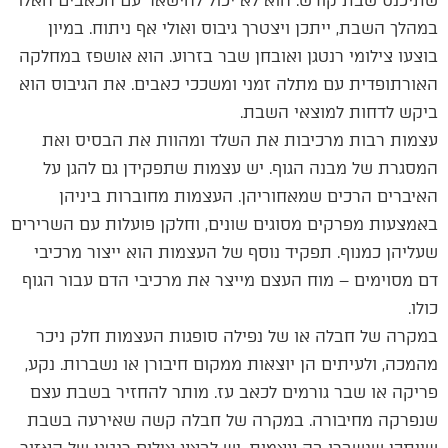
שתיכנס שבת קודש. הוא לא יכול להישאר עם הכאבים האלו
במהלך השבת, ייתכן ויצטרך גיבוס ואולי אף ניתוח. במיון
בוצעו צילומי רנטגן ואובחן שבר בזרוע. הוא אושפז במחלקה
האורתופדית עם מתלה זמני ומשככי כאבים. את הגיבוס הוא
ביקש לדחות למוצאי השבת.
עצמות רבות מרכיבות את השלד ומהוות את הבסיס ואת
המסגרת של מבנה הגוף. יש עצמות שתפקידן גם להגן על
האיברים הרכים שמאחוריהן. העצמות מחוברות ביניהן
באמצעות מפרקים מסוגים שונים, וחלקן פועלות עם השרירים
שעליהן כמנוף. תפקיד נוסף של העצמות הוא ייצור מרכיבי
דם מסוימים – מוח העצם מייצר את מרכיבי הדם עבור הגוף
כולו.
במקרה של חבלה או של נפילה סופגות העצמות חלק ניכר
מהמכה, ולעיתים הן יוצאות ממקום חיבורן או נשברות. נקע,
פריקה או שבר גורמים לכאב עז. מותר להחזיר בשבת עצם
שנפרקה מחיבורה. במקרה של חבלה קשה שאירעה בשבת