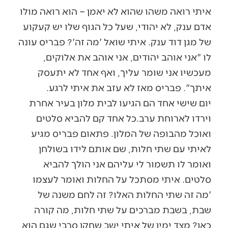
איתי רואה משהו שהוא לא יאמן – הוא רואה מולו
אדם ענק, לא יהודי, שעל כל הגוף שלו יש קעקוע
של מגן דוד ענק. איתי שואל 'מה זה'? פבריס עונה
לו "אני אוהב יהודים, אני אוהב את אלוקים,
מעכשיו אני שומר עליך, ואף אחד לא יתעסק
איתך". פבריס מאז לא עזב את איתי לרגע.
יום שישי אחד הם הגיעו לבית מלון בעיר אחרת
וירדו לארוחת ערב.כל אחד קם להביא סלטים
ואוכל מהבופה של המלון. פתאום פבריס מגיע
לאיתי עם שתי חלות, שם אותם לידו בשולחן
ואומר לו תשמור לי עליהם אני הולך להביא
סלטים. איתי מסתכל על החלות ואומר לעצמו
'מה זה שתי החלות האלו? זה לחם משנה של
שבת, בשבת מברכים על שתי חלות, מה קורה
כאן? מצד ימין של איתי ישב שחקן סרבי שגם הוא