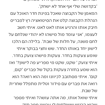
'בקדושה שלי אף אחד לא ישחק'.
המאמן של הקבוצה שאכל בפינת חדר האוכל עם
הנהלת הקבוצה קלט את הסיטואציה רץ לפבריס
חיבק אותו והרגיע אותו לאט לאט. איתי חשב
לעצמו, 'אני עומד מול מישהו לא יהודי שנלחם על
לחם משנה, על חלות של שבת'. בלילה הם הלכו
לישון יחד באותו החדר. שש וחצי בבוקר איתי
שומע צעקות בחדר. צעקות מישהו צועק בחדר.
איתי צועק ' שקט, שקט מי מפריע פה לישון?' ואז
הוא שמע בחזרה צעקות בקול של פבריס 'קום,
קום'. איתי מסתובב לכיוונו ומה הוא רואה? הוא
רואה את פבריס עם סידור וטלית מתפלל שחרית
של שבת.
איתי שואל אותו, מה אתה עושה? ואיתי מספר
שהוא הרגיש ששולחים לו עכשיו מסר חזק