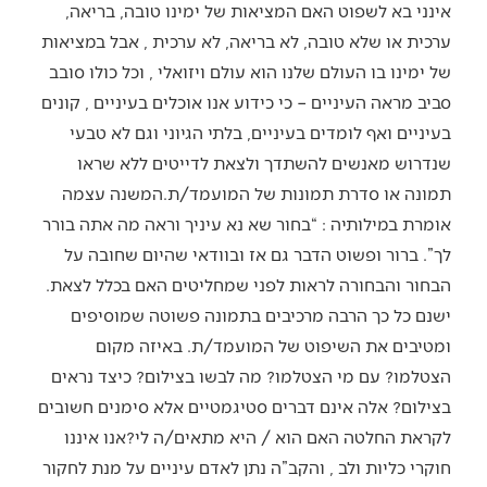
אינני בא לשפוט האם המציאות של ימינו טובה, בריאה,
ערכית או שלא טובה, לא בריאה, לא ערכית , אבל במציאות
של ימינו בו העולם שלנו הוא עולם ויזואלי , וכל כולו סובב
סביב מראה העיניים – כי כידוע אנו אוכלים בעיניים , קונים
בעיניים ואף לומדים בעיניים, בלתי הגיוני וגם לא טבעי
שנדרוש מאנשים להשתדך ולצאת לדייטים ללא שראו
תמונה או סדרת תמונות של המועמד/ת.המשנה עצמה
אומרת במילותיה : “בחור שא נא עיניך וראה מה אתה בורר
לך”. ברור ופשוט הדבר גם אז ובוודאי שהיום שחובה על
הבחור והבחורה לראות לפני שמחליטים האם בכלל לצאת.
ישנם כל כך הרבה מרכיבים בתמונה פשוטה שמוסיפים
ומטיבים את השיפוט של המועמד/ת. באיזה מקום
הצטלמו? עם מי הצטלמו? מה לבשו בצילום? כיצד נראים
בצילום? אלה אינם דברים סטיגמטיים אלא סימנים חשובים
לקראת החלטה האם הוא / היא מתאים/ה לי?אנו איננו
חוקרי כליות ולב , והקב”ה נתן לאדם עיניים על מנת לחקור