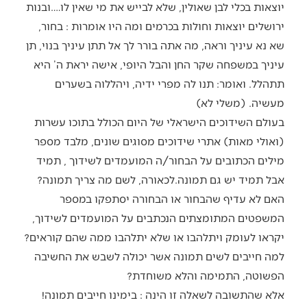
יוצאות בכלי לבן שאולין, שלא לבייש את מי שאין לו….ובנות
ירושלים יוצאות וחולות בכרמים ומה היו אומרות : בחור,
שא נא עיניך וראה, מה אתה בורר לך אל תתן עיניך בנוי, תן
עיניך במשפחה שקר החן והבל היופי, אישה יראת ה’ היא
תתהלל. ואומר: תנו לה מפרי ידיה, ויהללוה בשערים
מעשיה. (משלי לא)
בעולם השידוכים הישראלי של היום הכולל בתוכו עשרות
(ואולי מאות) אתרי שידוכים מסוגים שונים, מלבד מספר
מילים הכתובים על הבחור/ה המועמדים לשידוך , תמיד
אבל תמיד יש גם תמונה.לכאורה, לשם מה צריך תמונה?
האם לא עדיף שהבחור או הבחורה יסתפקו במספר
המשפטים המתומצתים הנכתבים על המועמדים לשידוך,
יקראו לעומק ויתלהבו או שלא יתלהבו ממה שהם קוראים?
למה חייבים לשים תמונה אשר יכולה לשבש את החשיבה
הפשוטה, התמימה והלא משוחדת?
אלא שהתשובה לשאלה זו הינה : בימינו חייבים תמונה!