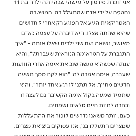
אני זוכרת סירטון על מישהי שבהיותה ילדה בת 14
נחטפה על ידי אדם שהתעלל בה. המשטרה
האמריקאית הגיע אל הפוגע רק אחרי 9 חדושים
שהיא שהתה אצלו. היא דיברה על עצמה כאדם
מאושר, נשואה ועם שני ילדים.שאלו אותה – "איך
התגברת על הטראומה הנוראית שעברת?", והיא
ענתה שכשהיא פגשה שוב את אימה אחרי הזוועות
שעברה, אימה אמרה לה: "הוא לקח ממך תשעה
חדשים מחייך. אל תתני לו רגע אחד יותר". והיא
שתמיד שמעה בקול אימה הקשיבה גם לעצה זו
ובחרה לחיות חיים מלאים ושמחים.
כעם, יותר משאנו נדרשים לזכור את ההתעללות
שמצרים התעללו בנו, אנו עסוקים ביציאת מצרים.
ביציאה מכל המיצרים המחשבתיים שהם המיצרים