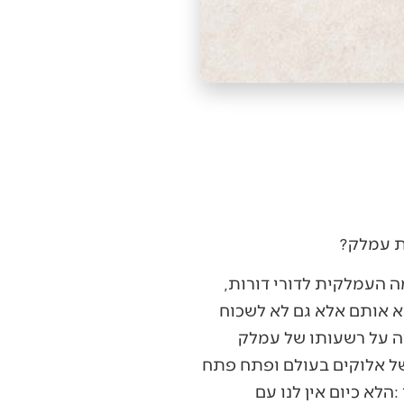
בשבת‭ ‬שלפני‭ ‬פורים‭ ‬ציוו‭ ‬לנו‭ ‬חכמים‭ ‬לקרוא‭ ‬את‭ ‬פרשת‭ ‬עמלק‭ ‬עם‭ ‬המצווה‭ ‬לשנוא‭ ‬את‭ ‬האומה‭ ‬העמלקית‭ ‬לדורי‭ ‬דורות‭,