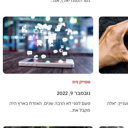
גמר המונדיאל), אנו…
ספייק ניוז
נובמבר 9, 2022
יין: ״אלה
פעם לפני לא הרבה שנים, האזרח בארץ היה
מקבל את…