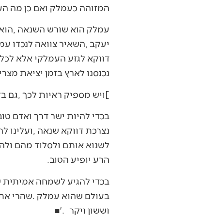
‬המזוהה‭ ‬כעמלק‭ ‬ואם‭ ‬כן‭ ‬מה‭ ‬העניין‭ ‬במצווה‭ ‬זו‭ ‬כיום‭? ‬
‬נכנסנו‭ ‬לארץ‭ ‬בזמן‭ ‬יציאת‭ ‬מצרים‭ ‬קם‭ ‬עלינו‭ ‬עמלק‭ ‬כך‭ ‬גם‭ ‬בקבוץ‭ ‬גלויות‭ ‬כשרוצים‭ ‬לבוא‭ ‬לארץ‭ ‬ישראל‭, ‬‮'‬עמלק‮'‬‭ ‬קם‭ ‬נגדנו‭. ‬
‭[‬ויש‭ ‬מספיק‭ ‬ראיות‭ ‬לכך‭, ‬גם‭ ‬בזמן‭ ‬האחרון‭…]‬
‬הרע‭ ‬יופיע‭ ‬הטוב‭.‬
‬וששון‭ ‬ויקר‮'‬‭. ‬■