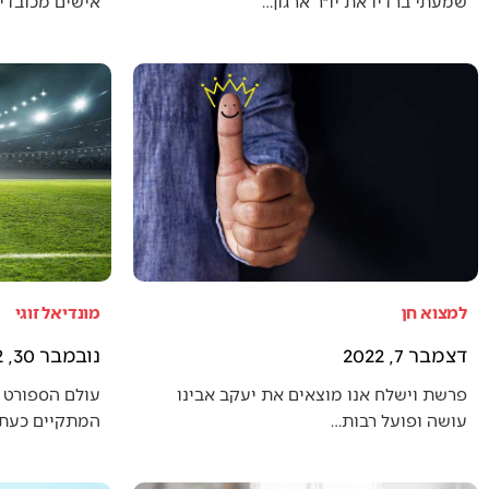
שמעתי ברדיו את יו״ר ארגון…
אישים מכובדים
למצוא חן
מונדיאל זוגי
דצמבר 7, 2022
נובמבר 30, 2022
פרשת וישלח אנו מוצאים את יעקב אבינו
עולם הספורט 
עושה ופועל רבות…
המתקיים כעת (