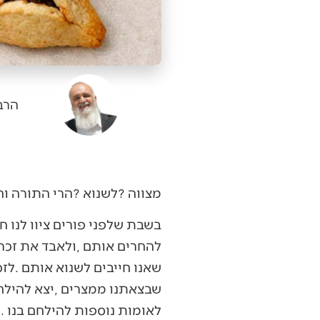
הרב
מצווה‭? ‬לשנוא‭? ‬הרי‭ ‬התורה‭ ‬והמצוות‭ ‬שלנו‭ ‬מלאות‭ ‬אהבה‭ ‬ומה‭ ‬פתאום‭ ‬יש‭ ‬מצווה‭ ‬לשנוא‭ ‬את‭ ‬עמלק‭? ‬