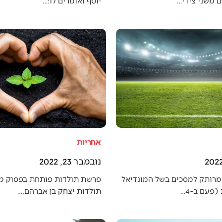
 משני צידי…
יוסף ואומרים לו:…
אחריות
נובמבר 23, 2022
מרותק למסכים בשל המונדיאל
פרשת תולדות פותחת בפסוק מענ
פעם ב-4…
תולדות יצחק בן אברהם,…