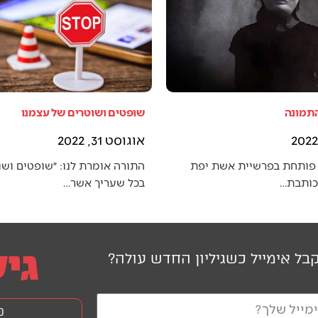
התמונה
שופטים ושוטרים של עצמנו
אוגוסט 31, 2022
פותחת בפרשיית אשת יפת
התורה אומרת לנו: ״שופטים ושו
 כותבת…
בכל שעריך אשר…
בל אימייל כשגיליון החדש עולה?
פ