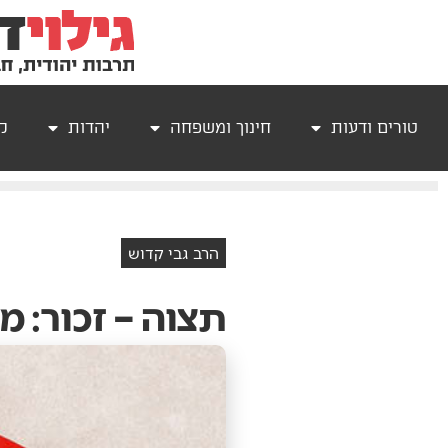
טורים ודעות
חינוך ומשפחה
יהדות
קר
הרב גבי קדוש
תצוה – זכור: 