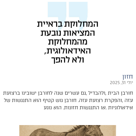
חזון
יולי 31, 2025
‬אידאולוגיות‭. ‬או‭ ‬התנגשות‭ ‬חזונות‭.‬ הוא‭ ‬נוגע‭