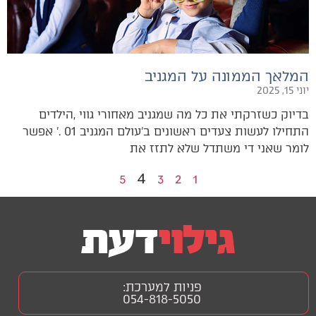
המלאך הממונה על המגניב
יוני 15, 2025
‬לומר‭ ‬שאני‭ ‬די‭ ‬משתדל‭ ‬שלא‭ ‬לתזז‭ ‬את‭
4
5
3
2
1
פניות למערכת:
054-818-5050