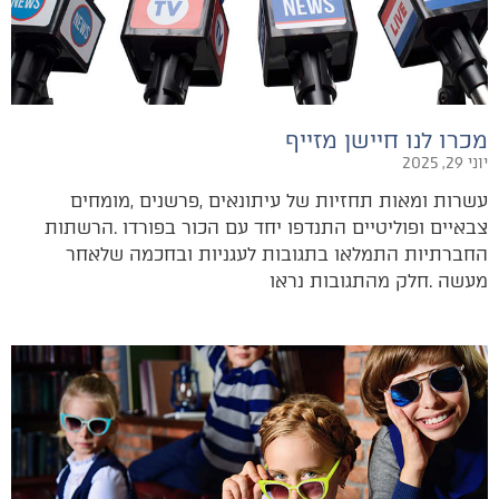
מכרו לנו חיישן מזייף
יוני 29, 2025
‬מעשה‭. ‬חלק‭ ‬מהתגובות‭ ‬נראו‭