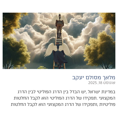
מלאך מסולם יעקב
אוגוסט 18, 2025
‬פוליטיות‭, ‬ותפקידו‭ ‬של‭ ‬הדרג‭ ‬המקצועי‭ ‬הוא‭ ‬לקבל‭ ‬החלטות‭