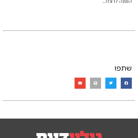
השנה לרצח…
שתפו