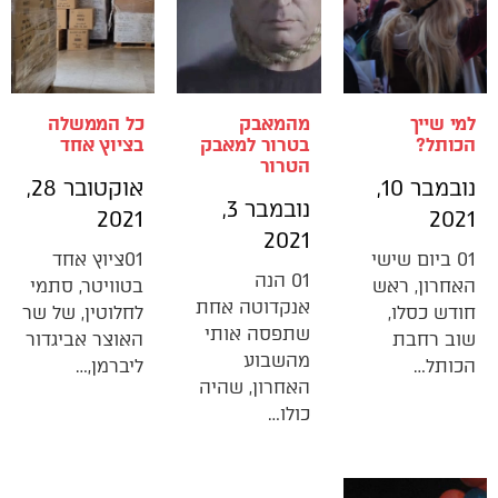
למי שייך
מהמאבק
כל הממשלה
הכותל?
בטרור למאבק
בציוץ אחד
הטרור
נובמבר 10,
אוקטובר 28,
נובמבר 3,
2021
2021
2021
01 ביום שישי
01ציוץ אחד
01 הנה
האחרון, ראש
בטוויטר, סתמי
אנקדוטה אחת
חודש כסלו,
לחלוטין, של שר
שתפסה אותי
שוב רחבת
האוצר אביגדור
מהשבוע
הכותל…
ליברמן,…
האחרון, שהיה
כולו…