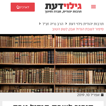
לארכיון
תרבות יהודית גילוי דעת
הרב נריה זצ"ל
סיפור לשבת הגדול אבק לָשוֹן הטוב
אפריל 10, 2019
הרב נריה זצ"ל