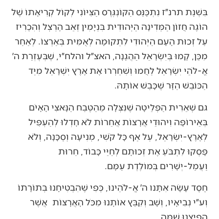
בִּשְׁנַת תרנ״ז נִתְכַּנֵּס הַקּוֹנְגְּרֶס הַצִּיּוֹנִי לְקוֹל קְרִיאָתוֹ שֶׁל
הוֹגֶה חֲזוֹן הַמְּדִינָה הַיְּהוּדִית בִּנְיָמִין זְאֵב הֶרְצְל וְהִכְרִיז
עַל זְכוּת הָעָם הַיְּהוּדִי לִתְקוּמָה לְאֻמִּית בְּאַרְצוֹ. לְאַחַר
מִכֵּן, קָמוּ בְּיִשְׂרָאֵל הַהֲגָנָה, האצ״ל והלח״י, שֶׁבְּעֶזְרַת ה׳
אֱ-לֹהֵי יִשְׂרָאֵל לַחֲמוּ וְשִׁחְרְרוּ אֶת אֶרֶץ יִשְׁרָאֵל מִיַּד
הַכּוֹבֵשׁ הַזָּר שֶׁכָּבַשׁ אוֹתָהּ.
גם שְׁאֵרִית הַפְּלֵיטָה שֶׁנִּצְּלָה מֵהַטֶּבַח הַנָּאצִי הָאָיֹם
בְּאֵירוֹפָּה וִיהוּדֵי אֲרָצוֹת אֲחֵרוֹת לֹא חָדְלוּ לְהַעְפִּיל
לְאֶרֶץ-יִשְׂרָאֵל, עַל אַף כָּל קֹשִׁי, מְנִיעָה וְסַכָּנָה, וְלֹא
פָּסְקוּ לִתְבֹּעַ אֶת זְכוּתָם לְחַיֵּי כָּבוֹד, חֵרוּת
וַעֲמַל-יְשָׁרִים בְּמוֹלֶדֶת עַמָּם.
חֶסֶד עָשָׂה אִתָּנו ה׳ אֱ-לֹהֵינוּ, כְּפִי שֶׁהִבְטִיחָנוּ בְּתוֹרָתוֹ
וְע״י נְבִיאָיו, וְשָׁב וְקִבֵּץ אוֹתָנוּ מִכֹּל הָאֲרָצוֹת אֲשֶׁר
הֱפִיצָנוּ שָׁמָּה.