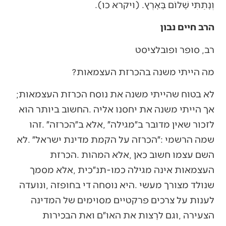
וְנָתַתִּי שָׁלוֹם בָּאָרֶץ. (ויקרא כו).
הרב חיים נבון
רב, סופר ופובלציסט
מה‭ ‬הייתי‭ ‬משנה‭ ‬בהכרזת‭ ‬העצמאות‭?‬
לא‭ ‬בטוח‭ ‬שהייתי‭ ‬משנה‭ ‬את‭ ‬נוסח‭ ‬הכרזת‭ ‬העצמאות‭;