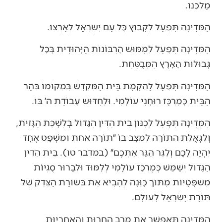
מַלְכֵּנוּ.
הַמְּדִינָה תִּפְעַל לְקִבּוּץ כָּל עַם יִשְׂרָאֵל לְאַרְצוֹ.
הַמְּדִינָה תִּפְעַל לְמִמּוּשׁ הָרִבּוֹנוֹת הַיְּהוּדִית בְּכָל
גְּבוּלוֹת הָאָרֶץ הַמְּבֻטַּחַת.
הַמְּדִינָה תִּפְעַל לַהֲקָמַת בֵּית הַמִּקְדָּשׁ בִּמְקוֹמוֹ בְּהַר
הַבַּיִת כְּמֶרְכַּז רוּחָנִי עוֹלָמִי. וּלְחִדּוּשׁ עֲבוֹדַת ה׳ בּוֹ.
הַמְּדִינָה תִּפְעַל לְכִנּוּן בֵּית הַדִּין הַגָּדוֹל בְּלִשְׁכַּת הַגָּזִית,
וְלִגְאֻלַּת הַתּוֹרָה לַמַּצָּב בּוֹ ״תּוֹרָה אַחַת וּמִשְׁפָּט אֶחָד
יִהְיֶה לָכֶם וְלַגֵּר הַגָּר אִתְּכֶם״ (במדבר טו). בֵּית הַדִּין
הַגָּדוֹל יְשַׁמֵּשׁ כְּמֶרְכַּז עוֹלָמִי לְלִמּוּד וּלְבֵרוּר סֻגְיוֹת
מִשְׁפָּטִיּוֹת מִתּוֹךְ כַּוָּנָה לְהָבִיא אֶת בְּשׂוֹרַת הַצֶּדֶק שֶׁל
תּוֹרַת יִשְׂרָאֵל לָעוֹלָם.
הַמְּדִינָה תְּאַפְשֵׁר אֶת מֵרַב הַחֵרוּת וְהָאַחְרָיוּת