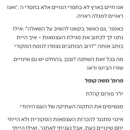
‬ראויים‭ ‬למגלה‭ ‬ראויה‭.‬
‬כותב‭ ‬אותה‭?‬‮"‬‭ ‬רוב‭ ‬הכותבים‭ ‬נצמדו‭ ‬לנוסח‭ ‬המקורי
מה‭ ‬בכל‭ ‬זאת‭ ‬השתנה‭? ‬ובכן‭, ‬בהחלט‭ ‬יש‭ ‬גם‭ ‬שינויים‭.
‬שורו‭ ‬הביטו‭ ‬וראו‭.‬
פרופ׳ משה קופל
יו״ר פורום קהלת
מגשימים את התקוה העתיקה של העם היהודי
אינני מתנגד להכרזת העצמאות המקורית ולא הייתי
יוזם שינויים כעת. אבל נעניתי לאתגר, ואילו הייתי