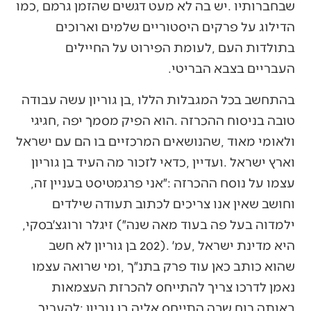
‬העבריים‭ ‬בצבא‭ ‬הבריטי‭. ‬
‬עצמו‭ ‬על‭ ‬נוסח‭ ‬ההכרזה‭: ‬״אני‭ ‬פרגמטיסט‭ ‬בעניין‭ ‬זה‭,
‬ילמדוה‭ ‬בעל‭ ‬פה‭ ‬בעוד‭ ‬מאה‭ ‬שנה״‭ (‬זיגלר‭ ‬ורוגצ׳בסקי‭,