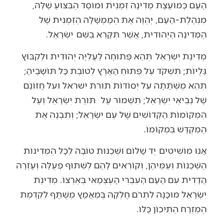
הָעָם כְּמוֹעֶצֶת מְדִינָה זְמַנִּית וּמוֹסַד הַבִּצּוּעַ שֶׁלָּהּ,
מִנְהֶלֶת-הָעָם, יְהַוֶּה אֶת הַמֶּמְשָׁלָה הַזְּמַנִּית שֶׁל
הַמְּדִינָה הַיְּהוּדִית, אֲשֶׁר תִּקָּרֵא בַּשֵּׁם יִשְׂרָאֵל.
מְדִינַת יִשְׂרָאֵל תְּהֵא פְּתוּחָה לַעֲלִיָּה יְהוּדִית וּלְקִבּוּץ
גָּלֻיּוֹת; תִּשְׁקֹד עַל פִּתּוּחַ הָאָרֶץ לְטוֹבַת כָּל תּוֹשָׁבֶיהָ;
תְּהֵא מֻשְׁתָּתָה עַל יְסוֹדוֹת תורת ישראל ועל חֲזוֹנָם
שֶׁל נְבִיאֵי יִשְׂרָאֵל; תִּשְׁמוֹר עַל תּוֹרַת יִשְׂרָאֵל וְעַל
הַמְּקוֹמוֹת הַקְּדוֹשִׁים שֶׁל עַם יִשְׂרָאֵל; וְתִבְנֶה אֶת
הַמִּקְדָּשׁ בִּמְקוֹמוֹ.
אָנוּ מוֹשִׁיטִים יַד שָׁלוֹם וּשְׁכֵנוּת טוֹבָה לְכָל הַמְּדִינוֹת
הַשְּׁכֵנוֹת וְעַמֵּיהֶן, וְקוֹרְאִים לָהֶם לְשִׁתּוּף פְּעֻלָּה וְעֶזְרָה
הֲדָדִית עִם הָעָם הָעִבְרִי הָעַצְמָאִי בְּאַרְצוֹ. מְדִינַת
יִשְׂרָאֵל מוּכָנָה לִתְרֹם חֶלְקָהּ בְּמַאֲמָץ מְשֻׁתָּף לְקִדְמַת
הַמִּזְרָח הַתִּיכוֹן כֻּלּוֹ.