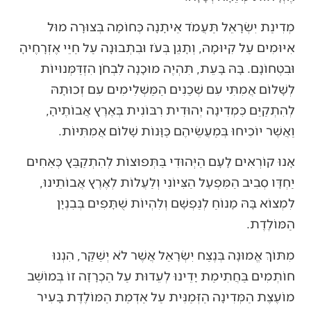
מְדִינַת יִשְׂרָאֵל תַּעֲמֹד אֵיתָנָה כְּחוֹמָה בְּצוּרָה מוּל
אִיּוּמִים עַל קִיּוּמָהּ, וְתָגֵן בְּעֹז וּבִתְבוּנָה עַל חַיֵּי אֶזְרָחֶיהָ
וּבִטְחוֹנָם. בָּהּ בָּעֵת, תִּהְיֶה מוּכָנָה לִבְחֹן הִזְדַּמְּנוּיוֹת
לְשָׁלוֹם אֲמִתִּי עִם שְׁכֵנִים הַמַּשְׁלִימִים עִם זְכוּתָהּ
לְהִתְקַיֵּם כִּמְדִינָה יְהוּדִית רִבּוֹנִית בְּאֶרֶץ אֲבוֹתֶיהָ,
וַאֲשֶׁר יוֹכִיחוּ בְּמַעֲשֵׂיהֶם כַּוָּנוֹת שָׁלוֹם אֲמִתִּיּוֹת.
אָנוּ קוֹרְאִים לָעָם הַיְּהוּדִי בַּתְּפוּצוֹת לְהִתְקַבֵּץ כְּאַחִים
יַחְדָּו סְבִיב הַמִּפְעָל הַצִּיּוֹנִי וְלַעֲלוֹת לְאֶרֶץ אֲבוֹתֵינוּ,
לִמְצוֹא בָּהּ מָנוֹחַ לְנַפְשָׁם וְלִהְיוֹת שֻׁתָּפִים בְּבִנְיָן
הַמּוֹלֶדֶת.
מִתּוֹךְ אֱמוּנָה בְּנֶצַח יִשְׂרָאֵל אֲשֶׁר לֹא יְשַׁקֵּר, הִנְנוּ
חוֹתְמִים בַּחֲתִימַת יָדֵינוּ לְעֵדוּת עַל הַכְרָזָה זוֹ בְּמוֹשַׁב
מוֹעֶצֶת הַמְּדִינָה הַזְּמַנִּית עַל אַדְמַת הַמּוֹלֶדֶת בָּעִיר