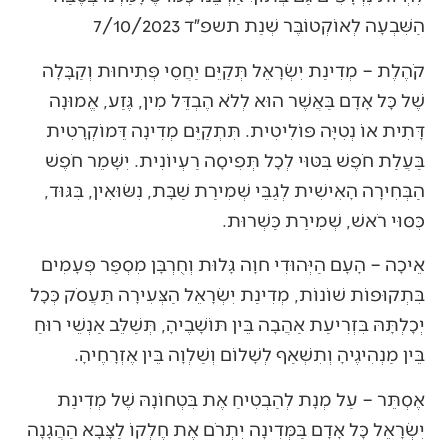
הַשִּׁבְעָה לְאוֹקְטוֹבֶּר שְׁנַת תשפ״ד 7/10/2023
קֹהֶלֶת – מְדִינַת יִשְׂרָאֵל תְּקַיֵּם יַחֲסֵי פְּתִיחוּת וְקַבָּלָה
שֶׁל כָּל אָדָם בַּאֲשֶׁר הוּא לְלֹא הֶבְדֵּל מִין, גֶּזַע, אֱמוּנָה
דָּתִית אוֹ נְטִיָּה פּוֹלִיטִית. תִּתְקַיֵּם מְדִינָה דֵּמוֹקְרָטִית
בַּעֲלַת חֹפֶשׁ בִּטּוּי לְכָל תְּפִיסָה רַעְיוֹנִית. יִשָּׁמֵר חֹפֶשׁ
הַבְּחִירָה הָאִישִׁית לְגַבֵּי שְׁמִירַת שַׁבָּת, נִשּׂוּאִין, בִּגּוּד,
כִּסּוּי רֹאשׁ, שְׁמִירַת כַּשְׁרוּת.
אֵיכָה – הָעָם הַיְּהוּדִי חוָה גָּלוּת וְחֻרְבָּן מִסְפַּר פְּעָמִים
בִּתְקוּפוֹת שׁוֹנוֹת, מְדִינַת יִשְׂרָאֵל הַצְּעִירָה תַּעֲסֹק כְּכָל
יְכָלְתָּהּ בִּזְרִיעַת אַהֲבָה בֵּין תּוֹשָׁבֶיהָ, תְּשַׁלֵּב אַנְשֵׁי רוּחַ
בֵּין מַנְהִיגֶיהָ וְתִשְׁאַף לְשָׁלוֹם וְשַׁלְוָה בֵּין אֶזְרָחֶיהָ.
אֶסְתֵּר – עַל מְנָת לְהַבְטִיחַ אֶת בִּטְחוֹנָהּ שֶׁל מְדִינַת
יִשְׂרָאֵל כָּל אָדָם בַּמְּדִינָה יִתְרֹם אֶת חֶלְקוֹ לַצָּבָא הַהֲגָנָה