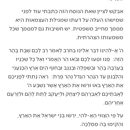
אבקש לציין שאת הנוסח הזה כתבתי עוד לפני
שמישהו העלה על דעתו שמגילת העצמאות היא
מסמך מחייב משפטית. יש חשיבות גם למסמך שכל
משמעותו הצהרתית.
ה׳ אֱ-לֹהֵינוּ דִּבֶּר אֵלֵינוּ בְּחֹרֵב לֵאמֹר רַב לָכֶם שֶׁבֶת בָּהָר
הַזֶּה: פְּנוּ וּסְעוּ לָכֶם וּבֹאוּ הַר הָאֱמֹרִי וְאֶל כָּל שְׁכֵנָיו
בָּעֲרָבָה בָהָר וּבַשְּׁפֵלָה וּבַנֶּגֶב וּבְחוֹף הַיָּם אֶרֶץ הַכְּנַעֲנִי
וְהַלְּבָנוֹן עַד הַנָּהָר הַגָּדֹל נְהַר פְּרָת: רְאֵה נָתַתִּי לִפְנֵיכֶם
אֶת הָאָרֶץ בֹּאוּ וּרְשׁוּ אֶת הָאָרֶץ אֲשֶׁר נִשְׁבַּע ה׳
לַאֲבֹתֵיכֶם לְאַבְרָהָם לְיִצְחָק וּלְיַעֲקֹב לָתֵת לָהֶם וּלְזַרְעָם
אַחֲרֵיהֶם.
עַל פִּי הַצִּוּוּי הָאֱ-לֹהִי, יָרְשׁוּ בְּנֵי יִשְׂרַאֵל אֶת הָאָרֶץ,
וְהֵקִימוּ בָּהּ מַמְלָכָה.