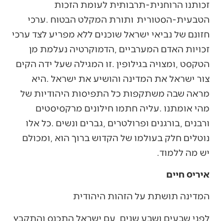
‬יש‭ ‬מה‭ ‬ללמוד‭.‬
איריס חיים
המדינה‭ ‬תושתת‭ ‬על‭ ‬הזהות‭ ‬היהודית