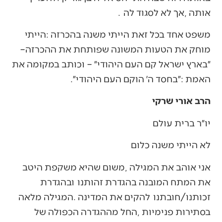
‬אותה‭, ‬אך‭ ‬לא‭ ‬לסגוד‭ ‬לה‭.‬‮ ‬
‬מוחק‭ ‬את‭ ‬הטעות‭ ‬המשונה‭ ‬שפותחת‭ ‬את‭ ‬ההכרזה‭ ‬‮–‬‭
‬האמת‭: ‬״בחסד ה׳ הוקם העם היהודי״.
הרב אורי שרקי
יו״ר ברית עולם
לא‭ ‬הייתי‭ ‬משנה‭ ‬כלום