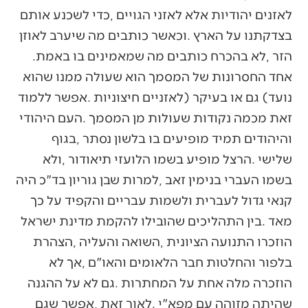
‬הזר‭, ‬לא‭ ‬בהכרח‭ ‬כותבים‭ ‬מה‭ ‬שמאמינים‭ ‬בו‭ ‬באמת‭.