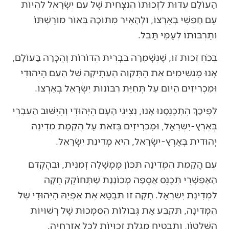
הָעוֹלָם עֵדוּת לִזְכוּתוֹ הַנִּצְחִית שֶׁל עַם יִשְׂרָאֵל לִהְיוֹת
עַם חָפְשִׁי בְּאַרְצוֹ, וּלְהָאִיר מִתּוֹכָהּ בְּאוֹר מוֹרַשְׁתּוֹ
וְתַרְבּוּתוֹ לְעַמֵּי תֵּבֵל.
בְּכֹחַ זְכוּת זוֹ, שֶׁנִּשְׁמְרָה בִּבְרִית הַדּוֹרוֹת וְהֻכְּרָה בָּעוֹלָם,
אָנוּ מַגְשִׁימִים אֶת הַתִּקְוָה הָעֲתִיקָה שֶׁל הָעָם הַיְּהוּדִי
וּמַכְרִיזִים הַיּוֹם עַל תְּחִיַּת רִבּוֹנוֹת יִשְׂרָאֵל בְּאַרְצוֹ.
לְפִיכָךְ הִתְכַּנַּסְנוּ אָנוּ, נְצִיגֵי הָעָם הַיְּהוּדִי וְהַיִּשּׁוּב הָעִבְרִי
בְּאֶרֶץ-יִשְׂרָאֵל, וּמַכְרִיזִים בָּזֹאת עַל הֲקָמַת מְדִינָה
יְהוּדִית בְּאֶרֶץ-יִשְׂרָאֵל, הִיא מְדִינַת יִשְׂרָאֵל.
עִם הֲקָמַת הַמְּדִינָה תִּכּוֹן מֶמְשָׁלָה זְמַנִּית, וּבַהֶקְדֵּם
הָאֶפְשָׁרִי תְּכֻנַּס אֲסֵפָה מְכוֹנֶנֶת שֶׁתְּחוֹקֵק חֻקָּה
לִמְדִינַת יִשְׂרָאֵל. חֻקָּה זוֹ תְּבַטֵּא אֶת אָפְיָהּ הַיְּהוּדִי שֶׁל
הַמְּדִינָה, תִּקְבַּע אֶת גְּבוּלוֹת הַסַּמְכוּת שֶׁל רְשׁוּיוֹת
הַשִּׁלְטוֹן, וְתַבְטִיחַ מְגִלַּת זְכוּיוֹת לְכָל אֶזְרָחֶיהָ.