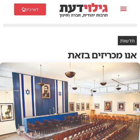
לארכיון
חדשות
אנו‭ ‬מכריזים‭ ‬בזאת