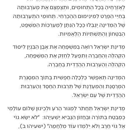
לְאֶזְרָחֶיהָ בְּכָל הַתְּחוּמִים, וּתְצַמְצֵם אֶת מְעֹרָבוּתָהּ
בְּחַיֵּי הַפְּרָט לַמִּינִימוּם הַהֶכְרֵחִי. תְּחוּמֵי הִתְעָרְבוּתָהּ
שֶׁל הַמְּדִינָה יֻגְבְּלוּ כְּכָל הַנִּתָּן לְמַעַרְכוֹת הַמִּשְׁפָּט,
הַבִּטָּחוֹן וְהַתַּשְׁתִּיּוֹת הַלְּאֻמִּיּוּת.
מְדִינַת יִשְׂרָאֵל רוֹאֶה בַּמִּשְׁפָּחָה אֶת אֶבֶן הַבִּנְיָן לִיסוֹד
הַקְּהִלָּה וְהַחֶבְרָה וְתִפְעַל לְחַזֵּק אֶת הַמִּשְׁפָּחָה,
הַקְּהִלָּה וְהָעַרְבוּת הַהֲדָדִית בְּחֶבְרָה.
הַמְּדִינָה תְּאַפְשֵׁר כַּלְכָּלָה חָפְשִׁית בְּתוֹךְ הַמִּסְגֶּרֶת
הַמְּרֻסֶּנֶת וְהַמְּעֻדֶּנֶת שֶׁל תַּרְבּוּת הַחֶסֶד וְהָעַרְבוּת
הַהֲדָדִית שֶׁל עַם יִשְׂרָאֵל.
מְדִינַת יִשְׂרָאֵל תַּחֲתֹר לְמִגּוּר הָרֹעַ וּלְכִינוּן שָׁלוֹם עוֹלָמִי
כַּמֻּבְטָח בַּתּוֹרָה וּבַחֲזוֹן הַנָּבִיא יְשַׁעְיָהוּ: ״לֹא יִשָּׂא גוֹי
אֶל גּוֹי חֶרֶב וְלֹא יִלְמְדוּ עוֹד מִלְחָמָה״ (ישעיהו ב),