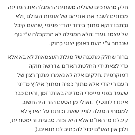
‬שנבחר‭ ‬ע"י‭ ‬העם‭ ‬באופן‭ ‬יצוגי‭ ‬כחוק‭.‬
‬קיבלנו‭ ‬מן‭ ‬האו"ם‭ ‬אלא‭ ‬היא‭ ‬זכות‭ ‬טבעית‭ ‬והיסטורית‭,
‬ולכן‭ ‬אין‭ ‬האו"ם‭ ‬יכול‭ ‬להכתיב‭ ‬לנו‭ ‬תנאים‭).‬