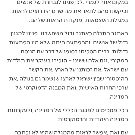
‬במגילת‭ ‬העצמאות‭, ‬מנקודת‭ ‬הראות‭ ‬שלהם‭.‬
‬המדינה‭.‬
‬המדינה‭ ‬היהודית‭ ‬והדמוקרטית‭.‬