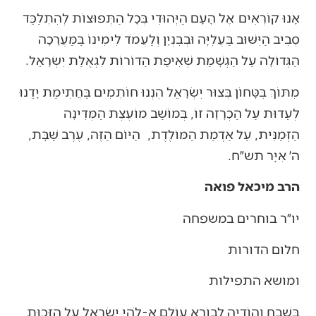
אָנוּ קוֹרְאִים אֶל הָעָם הַיְּהוּדִי בְּכָל הַתְּפוּצוֹת לְהִתְלַכֵּד
סְבִיב הַיִּשּׁוּב בַּעֲלִיָּה וּבְבִנְיָן וְלַעֲמֹד לִימִינוֹ בַּמַּעֲרָכָה
הַגְּדוֹלָה עַל הַגְשָׁמַת שְׁאִיפַת הַדּוֹרוֹת לִגְאֻלַּת יִשְׂרָאֵל.
מִתּוֹךְ בִּטָּחוֹן בְּצוּר יִשְׂרָאֵל הִנְנוּ חוֹתְמִים בַּחֲתִימַת יָדֵנוּ
לְעֵדוּת עַל הַכְרָזָה זוֹ, בְּמוֹשַׁב מוֹעֶצֶת הַמְּדִינָה
הַזְּמַנִּית, עַל אַדְמַת הַמּוֹלֶדֶת, הַיּוֹם הַזֶּה, עֶרֶב שַׁבָּת,
ה׳ אִיָּר תש״ח.
הרב מיכאל פואה
יו״ר בוחרים במשפחה
חלום הדורות
ומושא התפילות
בְּשֶׁבַח וְהוֹדָיָה לְבוֹרֵא עוֹלָם אֱ-לֹהֵי יִשְׂרָאֵל עַל הַזְּכוּת