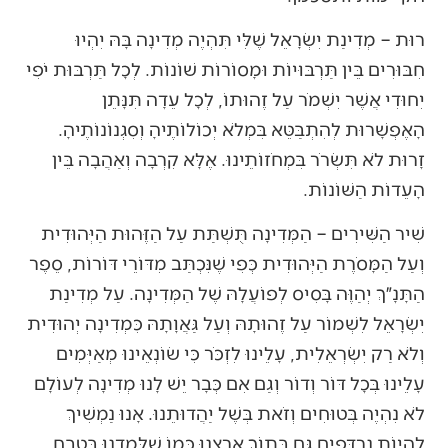
רוּת – מְדִינַת יִשְׂרָאֵל שֶׁלִּי תִּהְיֶה מְדִינָה בָּהּ יִהְיוּ
חִבּוּרִים בֵּין תַּרְבּוּיוֹת וּמָסוֹרוֹת שׁוֹנוֹת. לְכָל תַּרְבּוּת יֹפִי
יִחוּדִי אֲשֶׁר יִשְׁמֹר עַל זֶהוּתוֹ, לְכָל עֵדָה תִּנָּתֵן
הָאֶפְשָׁרוּת לְהִתְבַּטֵּא בִּמְלֹא יְכוֹלוֹתֶיהָ וְסִגְנוֹנוֹתֶיהָ.
זָרוּת לֹא תִּשְׂרֹר בִּמְחֹזוֹתֵינוּ. אֶלָּא קִרְבָה וְאַהֲבָה בֵּין
הָעֵדוֹת הַשּׁוֹנוֹת.
שִׁיר הַשִּׁירִים – הַמְּדִינָה תֻּשְׁתַּת עַל הַזֶּהוּת הַיְּהוּדִית
וְעַל הַמָּסֹרֶת הַיְּהוּדִית כְּפִי שֶׁנִּכְתַּב מִדּוֹרֵי דּוֹרוֹת, סֵפֶר
הַתָּנָ״ךְ יְהַוֶּה בָּסִיס לְפוֹעֲלָהּ שֶׁל הַמְּדִינָה. עַל מְדִינַת
יִשְׂרָאֵל לִשְׁמוֹר עַל זֶהוּתָהּ וְעַל גַּאֲוָתָהּ כִּמְדִינָה יְהוּדִית
וְלֹא רַק יִשְׂרְאֵלִית, עָלֵינוּ לִזְכֹּר כִּי שׂוֹנְאֵינוּ מְאַיְּמִים
עָלֵינוּ בְּכָל דּוֹר וְדוֹר וְגַם אִם כְּבָר יֵשׁ לָנוּ מְדִינָה לְעוֹלָם
לֹא נִהְיֶה בְּטוּחִים וְזֹאת בְּשֶׁל יַהֲדוּתֵנוּ. אָנוּ נַמְשִׁיךְ
לִהְיוֹת נִרְדָּפִים גַּם בְּתוֹךְ אַרְצֵנוּ כְּמוֹ שֶׁלָּמַדְנוּ בְּטֶבַח