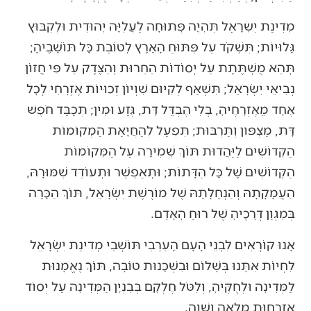
מְדִינַת יִשְׂרָאֵל תִּהְיֶה פְּתוּחָה לַעֲלִיָּה יְהוּדִית וּלְקִבּוּץ
גָּלוּיוֹת; תִּשְׁקֹד עַל פִּתּוּחַ הָאָרֶץ לְטוֹבַת כָּל תּוֹשָׁבֶיהָ;
תְּהֵא מֻשְׁתֶּתֶת עַל יְסוֹדוֹת הַחֵרוּת וְהַצֶּדֶק עַל פִּי חֲזוֹן
נְבִיאֵי יִשְׂרָאֵל; תִּשְׁאַף לְקִיּוּם שִׁוְיוֹן זְכוּיוֹת אֶזְרָחִי לְכָל
אֶחָד מֵאֶזְרָחֶיהָ, בְּלִי הֶבְדֵּל דָּת, גֶּזַע וּמִין; תְּכַבֵּד חֹפֶשׁ
דָּת, מַצְפּוּן וְתַרְבּוּת; תִּפְעַל לְהַחֲיָאַת הַמְּקוֹמוֹת
הַקְּדוֹשִׁים לַיַּהֲדוּת תּוֹךְ שְׁמִירָה עַל הַמְּקוֹמוֹת
הַקְּדוֹשִׁים שֶׁל כָּל הַדָּתוֹת; וּתְאַפְשֵׁר וּתְעוֹדֵד שִׁמּוּרָהּ,
הַעֲמָקָתָהּ וְהַנְחָלָתָהּ שֶׁל מוֹרֶשֶׁת יִשְׂרָאֵל, תּוֹךְ הַכָּרָה
בְּמִגְוַן דְּרָכֶיהָ שֶׁל רוּחַ הָאָדָם.
אָנוּ קוֹרְאִים לִבְנֵי הָעָם הָעַרְבִי תּוֹשְׁבֵי מְדִינַת יִשְׂרָאֵל
לִחְיוֹת אִתָּנוּ בְּשָׁלוֹם וּבִשְׁכֵנוּת טוֹבָה, תּוֹךְ נֶאֱמָנוּת
לַמְּדִינָה וּלְחֻקֶּיהָ, וְלִטֹּל חֶלְקָם בְּבִנְיָן הַמְּדִינָה עַל יְסוֹד
אֶזְרָחוּת מְלֵאָה וְשָׁוָה.