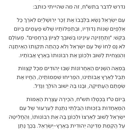
נדרש לדבר בתש״ח, זה מה שהייתי כותב:
עַם יִשְׂרָאֵל נָשָׂא בִּלְבָבוֹ אֶת זֵכֶר יְרוּשָׁלַיִם לְאֹרֶךְ כָּל
אַלְפַּיִם שְׁנוֹת נְדוּדָיו, וּבִתְפִלּוֹתָיו שָׁלֹשׁ פְּעָמִים בַּיּוֹם
בִּקֵּשׁ: ״וְתֶחֱזֶינָה עֵינֵינוּ בְּשׁוּבְךָ לְצִיּוֹן בְּרַחֲמִים״. מֵעוֹלָם
לֹא נָס לֵחוֹ שֶׁל עַם יִשְׂרָאֵל וְלֹא כָּהֲתָה תִּקְוָתוֹ הָאֵיתָנָה
וְהַנִּצְחִית לָשׁוּב וּלְכוֹנֵן אֶת רִבּוֹנוּתוֹ בְּאֶרֶץ אֲבוֹתָיו.
בְּמֵאָה הַשָּׁנִים הָאַחֲרוֹנוֹת שָׁבוּ יְהוּדִים מִכָּל קַצְווֹת
תֵּבֵל לְאֶרֶץ אֲבוֹתֵינוּ, הִפְרִיחוּ שִׁמְמוֹתֶיהָ, הֶחֱיוּ אֶת
שְׂפָתָם הָעֲתִיקָה, וּבָנוּ בָּהּ יִשּׁוּב הוֹלֵךְ וְגָדֵל.
בְּיוֹם ט״ז בְּכִסְלֵו תש״ח, הִכִּירָה עֲצֶרֶת הָאֻמּוֹת
הַמְּאֻחָדוֹת בִּזְכוּתוֹ הַבִּלְתִּי נִתֶּנֶת לְעִרְעוּר שֶׁל עַם
יִשְׂרָאֵל לָשׁוּב לְאַרְצוֹ וּלְכוֹנֵן בָּהּ אֶת רִבּוֹנוּתוֹ, וְהֶחֱלִיטָה
עַל הֲקָמַת מְדִינָה יְהוּדִית בְּאֶרֶץ-יִשְׂרָאֵל. בְּכָךְ נָתַן