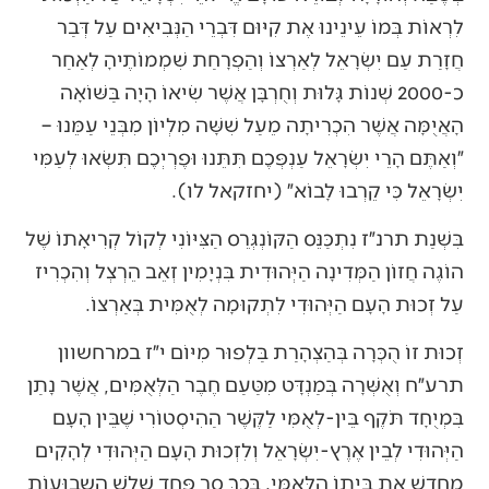
לִרְאוֹת בְּמוֹ עֵינֵינוּ אֶת קִיּוּם דִּבְרֵי הַנְּבִיאִים עַל דְּבַר
חֲזָרַת עַם יִשְׂרָאֵל לְאַרְצוֹ וְהַפְרָחַת שִׁמְמוֹתֶיהָ לְאַחַר
כ-2000 שְׁנוֹת גָּלוּת וְחֻרְבָּן אֲשֶׁר שִׂיאוֹ הָיָה בַּשּׁוֹאָה
הָאֲיֻמָּה אֲשֶׁר הִכְרִיתָה מֵעַל שִׁשָּׁה מִלְיוֹן מִבְּנֵי עַמֵּנוּ –
״וְאַתֶּם הָרֵי יִשְׂרָאֵל עַנְפְּכֶם תִּתֵּנוּ וּפֶרְיְכֶם תִּשְׂאוּ לְעַמִּי
יִשְׂרָאֵל כִּי קֵרְבוּ לָבוֹא״ (יחזקאל לו).
בִּשְׁנַת תרנ״ז נִתְכַּנֵּס הַקּוֹנְגְּרֵס הַצִּיּוֹנִי לְקוֹל קְרִיאָתוֹ שֶׁל
הוֹגֶה חֲזוֹן הַמְּדִינָה הַיְּהוּדִית בִּנְיָמִין זְאֵב הֵרְצְל וְהִכְרִיז
עַל זְכוּת הָעָם הַיְּהוּדִי לִתְקוּמָה לְאֻמִּית בְּאַרְצוֹ.
זְכוּת זוֹ הֻכְּרָה בְּהַצְהָרַת בַּלְפוּר מִיּוֹם י״ז במרחשוון
תרע״ח וְאֻשְּׁרָה בְּמַנְדָּט מִטַּעַם חֶבֶר הַלְּאֻמִּים, אֲשֶׁר נָתַן
בִּמְיֻחָד תֹּקֶף בֵּין-לְאֻמִּי לַקֶּשֶׁר הַהִיסְטוֹרִי שֶׁבֵּין הָעָם
הַיְּהוּדִי לְבֵין אֶרֶץ-יִשְׂרָאֵל וְלִזְכוּת הָעָם הַיְּהוּדִי לְהָקִים
מֵחָדָשׁ אֶת בֵּיתוֹ הַלְּאֻמִּי. בְּכָךְ סָר פַּחַד שְׁלֹשׁ הַשְבוּעוֹת