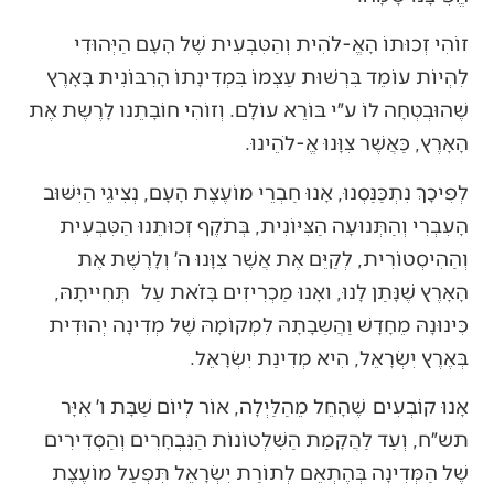
זוֹהִי זְכוּתוֹ הָאֱ-לֹהִית וְהַטִּבְעִית שֶׁל הָעָם הַיְּהוּדִי
לִהְיוֹת עוֹמֵד בִּרְשׁוּת עַצְמוֹ בִּמְדִינָתוֹ הָרִבּוֹנִית בָּאָרֶץ
שֶׁהוּבְטְחָה לוֹ ע״י בּוֹרֵא עוֹלָם. וְזוֹהִי חוֹבָתֵנו לָרֶשֶת אֶת
הָאָרֶץ, כַּאֲשֶׁר צִוָּנוּ אֱ-לֹהֵינוּ.
לְפִיכָךְ נִתְכַּנַּסְנוּ, אָנוּ חַבְרֵי מוֹעֶצֶת הָעָם, נְצִיגֵי הַיִּשּׁוּב
הָעִבְרִי וְהַתְּנוּעָה הַצִּיּוֹנִית, בְּתֹקֶף זְכוּתֵנוּ הַטִּבְעִית
וְהַהִיסְטוֹרִית, לְקַיֵּם אֶת אֲשֶׁר צִוָּנוּ ה׳ וְלָרֶשֶׁת אֶת
הָאָרֶץ שֶׁנָּתַן לָנוּ, ואָנוּ מַכְרִיזִים בָּזֹאת עַל תְּחִייתָהּ,
כִּינוּנָהּ מֵחָדָשׁ וַהֲשַבָתָהּ לִמְקוֹמָהּ שֶׁל מְדִינָה יְהוּדִית
בְּאֶרֶץ יִשְׂרָאֵל, הִיא מְדִינַת יִשְׂרָאֵל.
אָנוּ קוֹבְעִים שֶׁהָחֵל מֵהַלַּיְלָה, אוֹר לְיוֹם שַׁבָּת ו׳ אִיָּר
תש״ח, וְעַד לַהֲקָמַת הַשִּׁלְטוֹנוֹת הַנִּבְחָרִים וְהַסְּדִירִים
שֶׁל הַמְּדִינָה בְּהֶתְאֵם לְתוֹרַת יִשְׂרָאֵל תִּפְעַל מוֹעֶצֶת