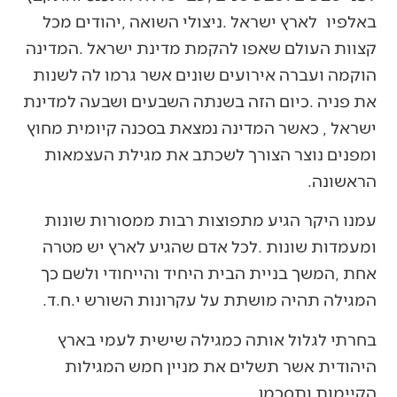
‬הראשונה‭.‬
‬המגילה‭ ‬תהיה‭ ‬מושתת‭ ‬על‭ ‬עקרונות‭ ‬השורש‭ ‬י‭.‬ח‭.‬ד‭. ‬
‬הקיימות‭ ‬ותסכמן‭. ‬