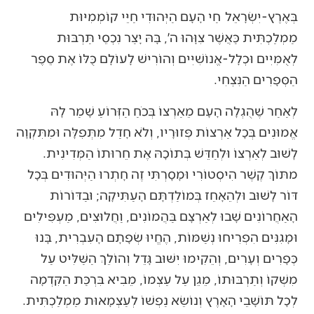
בְּאֶרֶץ-יִשְׂרָאֵל חַי הָעָם הַיְּהוּדִי חַיֵּי קוֹמְמִיּוּת
מַמְלַכְתִּית כַּאֲשֶׁר צִוָּהוּ ה׳, בָּהּ יָצַר נִכְסֵי תַּרְבּוּת
לְאֻמִּיִּים וּכְלָל-אֱנוֹשִׁיִּים וְהוֹרִישׁ לָעוֹלָם כֻּלּוֹ אֶת סֵפֶר
הַסְּפָרִים הַנִּצְחִי.
לְאַחַר שֶׁהֻגְלָה הָעָם מֵאַרְצוֹ בְּכֹחַ הַזְּרוֹעַ שָׁמַר לָהּ
אֱמוּנִים בְּכָל אַרְצוֹת פְּזוּרָיו, וְלֹא חָדַל מִתְּפִלָּה וּמִתִּקְוָה
לָשׁוּב לְאַרְצוֹ וּלְחַדֵּשׁ בְּתוֹכָהּ אֶת חֵרוּתוֹ הַמְּדִינִית.
מתּוֹךְ קֶשֶׁר הִיסְטוֹרִי וּמָסָרְתִּי זֶה חָתְרוּ הַיְּהוּדִים בְּכָל
דּוֹר לָשׁוּב וּלְהֵאָחֵז בְּמוֹלַדְתָּם הָעַתִּיקָה; וּבַדּוֹרוֹת
הָאַחֲרוֹנִים שָׁבוּ לְאַרְצָם בַּהֲמוֹנִים, וַחֲלוּצִים, מַעְפִּילִים
וּמָגִנִּים הִפְרִיחוּ נְשַׁמּוֹת, הֶחֱיוּ שְׂפָתָם הָעִבְרִית, בָּנוּ
כְּפָרִים וְעָרִים, וְהֵקִימוּ יִשּׁוּב גָּדֵל וְהוֹלֵךְ הַשַּׁלִּיט עַל
מִשְׁקוֹ וְתַרְבּוּתוֹ, מֵגֵן עַל עַצְמוֹ, מֵבִיא בִּרְכַּת הַקִּדְמָה
לְכָל תּוֹשָׁבֵי הָאָרֶץ וְנוֹשֵׂא נַפְשׁוֹ לְעַצְמָאוּת מַמְלַכְתִּית.