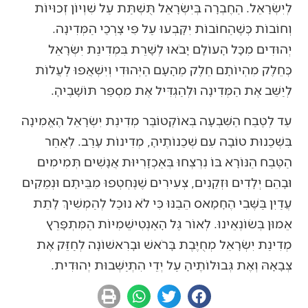
לְיִשְׂרָאֵל. הַחֶבְרָה בְּיִשְׂרָאֵל תֻּשְׁתַּת עַל שִׁוְיוֹן זְכוּיוֹת
וְחוֹבוֹת כְּשֶׁהַחוֹבוֹת יִקָּבְעוּ עַל פִּי צָרְכֵי הַמְּדִינָה.
יְהוּדִים מִכָּל הָעוֹלָם יָבֹאוּ לְשָׁרֵת בִּמְדִינַת יִשְׂרָאֵל
כְּחֵלֶק מִהְיוֹתָם חֵלֶק מֵהָעָם הַיְּהוּדִי וְיִשְׁאֲפוּ לַעֲלוֹת
לְיַשֵּׁב אֶת הַמְּדִינָה וּלְהַגְדִּיל אֶת מִסְפַּר תּוֹשָׁבֶיהָ.
עַד לְטֶבַח הַשִּׁבְעָה בְּאוֹקְטוֹבֶּר מְדִינַת יִשְׂרָאֵל הֶאֱמִינָה
בִּשְׁכֵנוּת טוֹבָה עִם שְׁכֵנוֹתֶיהָ, מְדִינוֹת עָרַב. לְאַחַר
הַטֶּבַח הַנּוֹרָא בּוֹ נִרְצְחוּ בְּאַכְזָרִיּוּת אֲנָשִׁים תְּמִימִים
וּבָהֵם יְלָדִים וּזְקֵנִים, צְעִירִים שֶׁנֶּחְטְפוּ מִבֵּיתָם וּנְמֵקִים
עֲדַיִן בַּשֶּׁבִי הֶחָמָאס הֵבַנּוּ כִּי לֹא נוּכַל לְהַמְשִׁיךְ לָתֵת
אֵמוּן בְּשׂוֹנְאֵינוּ. לְאוֹר גַּל הָאַנְטִישֵׁמִיּוֹת הַמִּתְפָּרֵץ
מְדִינַת יִשְׂרָאֵל מְחֻיֶּבֶת בָּרֹאשׁ וּבָרִאשׁוֹנָה לְחַזֵּק אֶת
צְבָאָהּ וְאֶת גְּבוּלוֹתֶיהָ עַל יְדֵי הִתְיַשְּׁבוּת יְהוּדִית.