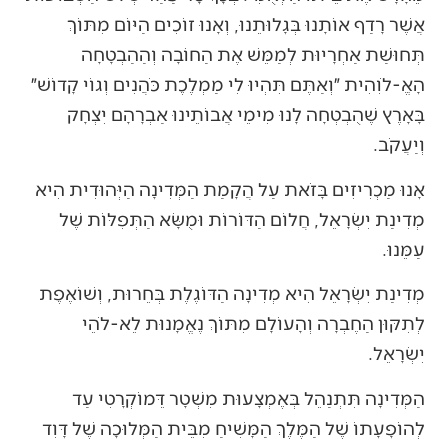
אֲשֶׁר רָדַף אוֹתָנוּ בְּגָלוּתֵנוּ, וְאָנוּ זוֹכִים הַיּוֹם מִתּוֹךְ
תְּחוּשַׁת אַחְרָיוּת לְמַמֵּשׁ אֶת הַחוֹבָה וְהַהַבְטָחָה
הָאֱ-לֹוִהִית ״וְאַתֶּם תִּהְיוּ לִי מַמְלֶכֶת כֹּהֲנִים וְגוֹי קָדוֹשׁ״
בָּאָרֶץ שֶׁהֻבְטְחָה לָנוּ מִימֵי אֲבוֹתֵינוּ אַבְרָהָם יִצְחָק
וְיַעֲקֹב.
אָנוּ מַכְרִיזִים בָּזֹאת עַל הֲקָמַת הַמְּדִינָה הַיְּהוּדִית הִיא
מְדִינַת יִשְׂרָאֵל, חֲלוֹם הַדּוֹרוֹת וּמֻשָּׂא הַתְּפִלּוֹת שֶׁל
עַמֵּנוּ.
מְדִינַת יִשְׂרָאֵל הִיא מְדִינָה הַדּוֹגֶלֶת בְּחֵרוּת, וְשׁוֹאֶפֶת
לְתִקּוּן הַחֶבְרָה וְהָעוֹלָם מִתּוֹךְ נֶאֱמָנוּת לֵא-לֹהֵי
יִשְׂרָאֵל.
הַמְּדִינָה תִּתְנַהֵל בְּאֶמְצָעוּת מִשְׁטָר דֵּמוֹקְרָטִי עַד
לְהוֹפָעָתוֹ שֶׁל הַמֶּלֶךְ הַמָּשִׁיחַ מִבֵּית הַמְּלוּכָה שֶׁל דָּוִד