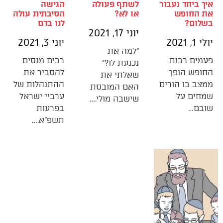
איך ביחד נעבור
לשתף פעולה
הגישה
את החופש
או לא?
הסיבתית עולה
בשלום?
לנו בדם
יוני 17, 2021
יולי 1, 2021
יוני 3, 2021
“למה את
פעמים רבות
רבים מנסים
נכנעת לו?”
החופש הופך
להסביר את
שאלתי את
ממצב בו הורים
ההתנהלות של
האם המובסת
שמחים על
ערביי ישראל
שישבה מולי.…
שובם…
בפרעות
תשפ”א.…