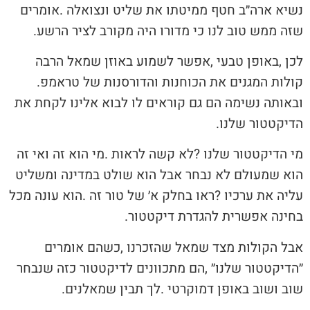
‬שזה‭ ‬ממש‭ ‬טוב‭ ‬לנו‭ ‬כי‭ ‬מדורו‭ ‬היה‭ ‬מקורב‭ ‬לציר‭ ‬הרשע‭.‬
‬קולות‭ ‬המגנים‭ ‬את‭ ‬הכוחנות‭ ‬והדורסנות‭ ‬של‭ ‬טראמפ‭.
‬הדיקטטור‭ ‬שלנו‭.‬
‬בחינה‭ ‬אפשרית‭ ‬להגדרת‭ ‬דיקטטור‭.‬
‬שוב‭ ‬ושוב‭ ‬באופן‭ ‬דמוקרטי‭. ‬לך‭ ‬תבין‭ ‬שמאלנים‭.‬