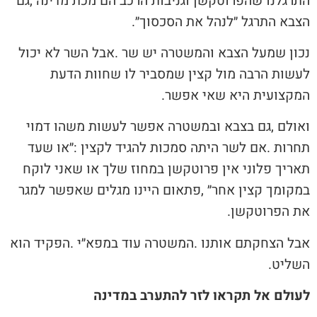
‬הצבא‭ ‬התרגל‭ ‬״לנהל‭ ‬את‭ ‬הסכסוך״‭.‬
‬המקצועית‭ ‬היא‭ ‬שאי‭ ‬אפשר‭.‬
‬את‭ ‬הפרוטקשן‭.‬
‬השליט‭.‬
לעולם אל תקראו לזר להתערב במדינה