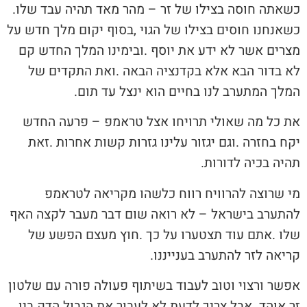
כשאתה‭ ‬חוסה‭ ‬בצילו‭ ‬של‭ ‬זר‭ ‬‮–‬‭ ‬מהר‭ ‬מאד‭ ‬תהיה‭ ‬עבד‭ ‬שלו‭.
‬המלך‭ ‬המתערב‭ ‬לנו‭ ‬בחיים‭ ‬הוא‭ ‬ינצל‭ ‬עד‭ ‬תום‭.‬
‬תהיה‭ ‬בכיה‭ ‬לדורות‭.‬
‬קריאה‭ ‬לזר‭ ‬להתערב‭ ‬בענייננו‭.‬