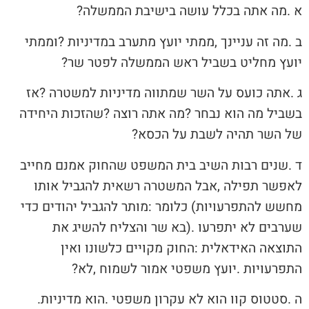
א‭. ‬מה‭ ‬אתה‭ ‬בכלל‭ ‬עושה‭ ‬בישיבת‭ ‬הממשלה‭? ‬
‬יועץ‭ ‬מחליט‭ ‬בשביל‭ ‬ראש‭ ‬הממשלה‭ ‬לפטר‭ ‬שר‭?‬
‬של‭ ‬השר‭ ‬תהיה‭ ‬לשבת‭ ‬על‭ ‬הכסא‭?‬
‬התפרעויות‭. ‬יועץ‭ ‬משפטי‭ ‬אמור‭ ‬לשמוח‭, ‬לא‭?‬
ה‭. ‬סטטוס‭ ‬קוו‭ ‬הוא‭ ‬לא‭ ‬עקרון‭ ‬משפטי‭. ‬הוא‭ ‬מדיניות‭.