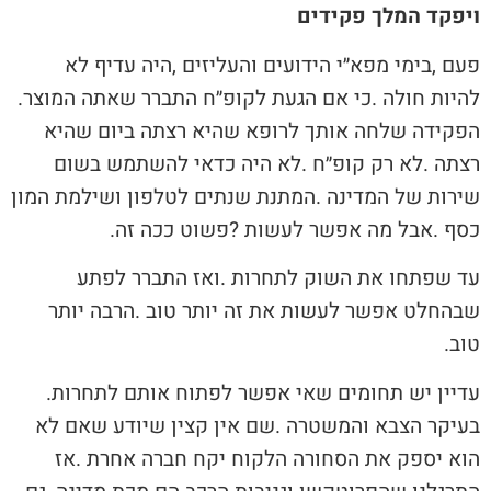
ויפקד המלך פקידים
‬להיות‭ ‬חולה‭. ‬כי‭ ‬אם‭ ‬הגעת‭ ‬לקופ״ח‭ ‬התברר‭ ‬שאתה‭ ‬המוצר‭.
‬כסף‭. ‬אבל‭ ‬מה‭ ‬אפשר‭ ‬לעשות‭? ‬פשוט‭ ‬ככה‭ ‬זה‭. ‬
‬טוב‭. ‬
עדיין‭ ‬יש‭ ‬תחומים‭ ‬שאי‭ ‬אפשר‭ ‬לפתוח‭ ‬אותם‭ ‬לתחרות‭.