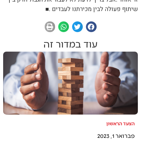
‬שיתוף‭ ‬פעולה‭ ‬לבין‭ ‬מכירתנו‭ ‬לעבדים‭. ‬
■
עוד במדור זה
הצעד הראשון
פברואר 1, 2023