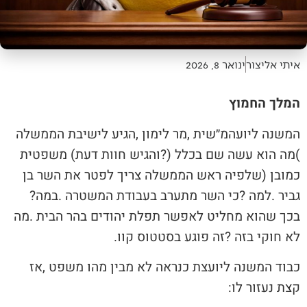
איתי אליצור
ינואר 8, 2026
המלך החמוץ
‬גביר‭. ‬למה‭? ‬כי‭ ‬השר‭ ‬מתערב‭ ‬בעבודת‭ ‬המשטרה‭. ‬במה‭?
‬לא‭ ‬חוקי‭ ‬בזה‭? ‬זה‭ ‬פוגע‭ ‬בסטטוס‭ ‬קוו‭.‬
‬קצת‭ ‬נעזור‭ ‬לו‭:‬