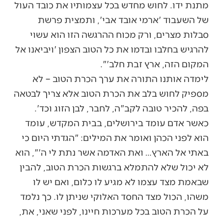
מתנת ידו. לחוש מחדש בכל עצמותיו את כובד העול
של השעבוד 'ארמי אובד אבי', ותמצית פרשת
סבלות מצרים, ורק מכוח ההרגשה הזו הוא עשוי
להרגיש בחלבו ובדמו את כל הטוב הצפון 'ויביאנו אל
המקום הזה, ארץ זבת חלב'".
לימדה אותנו התורה את ערך הכרת הטוב – לא
מספיק לחוש בלב את הכרת הטוב אלא צריך לבטאה
בפה, להכיר טובה לקב"ה, לחבר, לבן הזוג וכד'.
כאשר אדם עומד בירושלים, בבית המקדש, עומד
הוא לפני הכהן ואומר את המילים: "הגדתי היום כי
באתי אל הארץ… ואת האדמה אשר נתת לי ה'", הוא
לא יכול שלא להתמלא ברגשות הכרת הטוב, להבין
שבאמת מצד עצמו לא מגיע לו כלום, ואם יש לו
משהו, הכול מצד החסד האלוקי שניתן לו. כך נלמד
על הכרת הטוב בכל מערכות חיינו, לפני שאני, את,