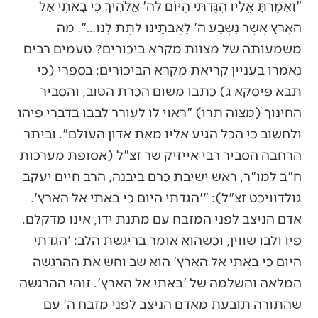
"וְאָמַרְתָּ אֵלָיו הִגַּדְתִּי הַיּוֹם לה' אֱלֹהֶיךָ כִּי בָאתִי אֶל
הָאָרֶץ אֲשֶׁר נִשְׁבַּע ה' לַאֲבֹתֵינוּ לָתֶת לָנוּ…". מה
משמעותה של מצוות מקרא ביכורים? טעמים רבים
נאמרו בעניין קריאת מקרא הביכורים: בספרי (כי
תבא פיסקא ג) כתבו משום הכרת הטוב, והסביר
החינוך (מצוה תרו) "ראוי לו לעורר לבבו בדברי פיהו
ולחשוב כי הכל הגיע אליו מאת אדון העולם". וביתר
הרחבה הסביר רבי אייזיק שר זצ"ל (אסופת מערכות
ח"ב למו"ר, ראש ישיבת כרם ביבנה, הרב חיים יעקב
גולדוויכט זצ"ל): "'הגדתי היום כי באתי אל הארץ'.
אדם הניצב לפני המזבח עם מתנת ידו, אינו מדקלם.
פיו ולבו שווין, וכשהוא אומר בריגשת הלב: 'הגדתי
היום כי באתי אל הארץ' הוא שב וחש את ההרגשה
המלאה והשלמה של 'באתי אל הארץ'. זוהי ההרגשה
שהתורה תובעת מאדם הניצב לפני מזבח ה' עם