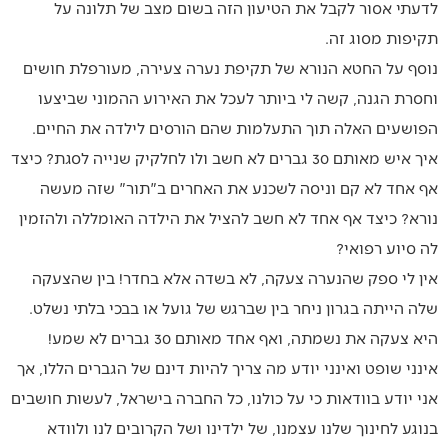
לדעתי אסור לקבל את הטיעון הזה בשום מצב של תלונה על
תקיפות מסוג זה.
נוסף על החטא הנורא של תקיפת נערה צעירה, מעורפלת חושים
וחסרת הגנה, קשה לי ביותר לעכל את האירוע ההמוני שביצעו
הפושעים האלה תוך התעלמות שהם הורסים לילדה את החיים.
איך איש מאותם 30 גברים לא חשב ולו לחלקיק שנייה לסגת? כיצד
אף אחד לא קם וניסה לשכנע את האחרים ב"תור" שזה מעשה
נורא? כיצד אף אחד לא חשב להציל את הילדה האומללה ולהזמין
לה סיוע רפואי?
אין לי ספק שהנערה צעקה, לא בשדה אלא בחדר! בין שהצעקה
שלה הייתה בגרון ניחר בין שברגש של גועל או בבכי בלתי נשלט.
היא צעקה את נשמתה, ואף אחד מאותם 30 גברים לא שמע!
אינני שופט ואינני יודע מה צריך להיות דינם של הגברים הללו, אך
אני יודע בוודאות כי על כולנו, כל החברה בישראל, לעשות חושבים
בנוגע לחינוך שלנו עצמנו, של ילדינו ושל הקרובים לנו ולוודא