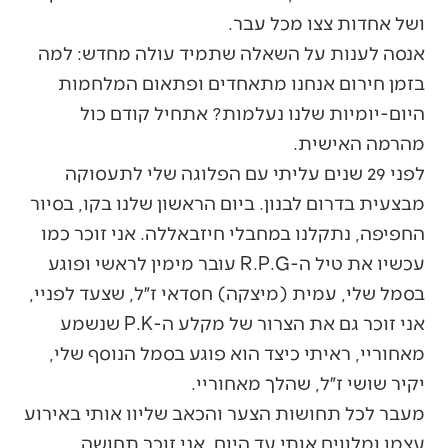
ושל אחדות צצו מכל עבר.
אנסה לענות על השאלה שתמיד עולה מחדש: למה
בזמן חירום אנחנו מתאחדים ופתאום המלחמות
היום-יומיות שלנו נעלמות? אתחיל קודם כול
מהרמה האישית.
לפני 29 שנים עליתי עם הפלוגה שלי לתעסוקה
מבצעית בדרום לבנון. ביום הראשון שלנו בקו, בסיור
החפיפה, נתקלנו במחבלי חיזבאללה. אני זוכר כמו
עכשיו את טיל ה-R.P.G עובר מימין לראשי ופוגע
בסמל שלי, עמית (מיצקה) חסדאי ז״ל, שצעד לפניי,
אני זוכר גם את הצרור של מקלע ה-P.K שנשמע
מאחוריי, ראיתי כיצד הוא פוגע בסמל הנוסף שלי,
יקיר שושי ז״ל, שהלך מאחוריי.
מעבר לכל תחושות הצער והכאב שליוו אותי באירוע
עצמו ומלווים אותי עד היום, אני זוכר תחושה