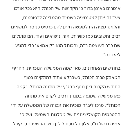
אומרים באופן ברור כי הקדושה של הכותל היא בכל אורכו.
צעד זה ייתן לגיטימציה רשמית מהמדינה לרפורמים,
והלגיטימציה הזו למעשה תיתן להם כרטיס כניסה לנושאים
רבים וחשובים כמו כשרות, גיור, נישואים ועוד. הם פועלים
שם כבר בעוצמה רבה, והכותל הוא רק אמצעי כדי להגיע
ליעד זה".
בחודשים האחרונים, מאז קמה הממשלה הנוכחית, החריף
המאבק סביב הכותל, כשברקע עתיד להתקיים בסוף
החודש הקרוב דיון נוסף בבג"ץ על מתווה הכותל. "קמה
כאן ממשלה שמנסה במגוון דרכים לקדם את מתווה
הכותל". מרכז ליב"ה מוכיח את גיבויה של הממשלה על ידי
ההסכמים הקואליציוניים של מפלגות השמאל, ועל פי
אמירתו של ח"כ אלון טל מכחול לבן בשבוע שעבר כי קיבל