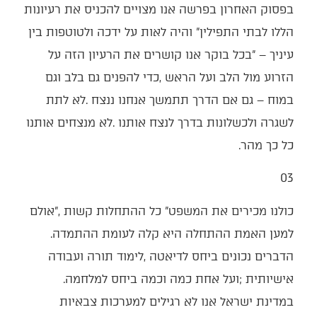
‬כל‭ ‬כך‭ ‬מהר‭.‬
03‭ ‬
‬למען‭ ‬האמת‭ ‬ההתחלה‭ ‬היא‭ ‬קלה‭ ‬לעומת‭ ‬ההתמדה‭.
‬אישיותית‭; ‬ועל‭ ‬אחת‭ ‬כמה‭ ‬וכמה‭ ‬ביחס‭ ‬למלחמה‭.