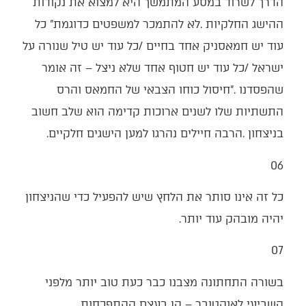
‬בניצחון‭. ‬הרבה‭ ‬חיילים‭ ‬נהרגו‭ ‬למען‭ ‬הישגים‭ ‬חלקיים‭.‬
06‭ ‬
‬יהיה‭ ‬מובהק‭ ‬עוד‭ ‬יותר‭.‬
07‭ ‬