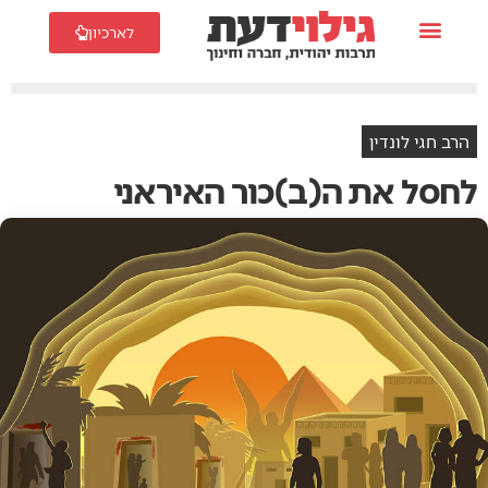
לארכיון
הרב חגי לונדין
לחסל את ה(ב)כור האיראני