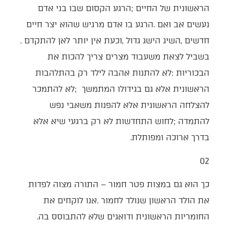
‬חדשים‭, ‬השיג‭ ‬הישג‭ ‬גדול‭, ‬וכעת‭ ‬אין‭ ‬יותר‭ ‬לאן‭ ‬להתקדם‭.
‬הראשונית‭ ‬אלא‭ ‬גם‭ ‬בגידולו‭ ‬המתמשך‭;
‬בדרך‭ ‬ארוכה‭ ‬ומפותלת‭.‬
02‭ ‬
‬החומריות‭ ‬הראשונית‭ ‬ודואגים‭ ‬שלא‭ ‬להתבוסס‭ ‬בה‭.