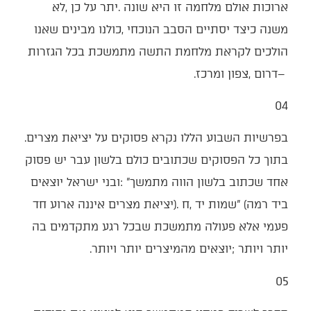
‬‮–‬‭ ‬דרום‭, ‬צפון‭ ‬ומרכז‭.‬
04‭ ‬
בפרשיות‭ ‬השבוע‭ ‬הללו‭ ‬נקרא‭ ‬פסוקים‭ ‬על‭ ‬יציאת‭ ‬מצרים‭.
‬יותר‭ ‬ויותר‭; ‬יוצאים‭ ‬מהמיצרים‭ ‬יותר‭ ‬ויותר‭.‬
05‭ ‬