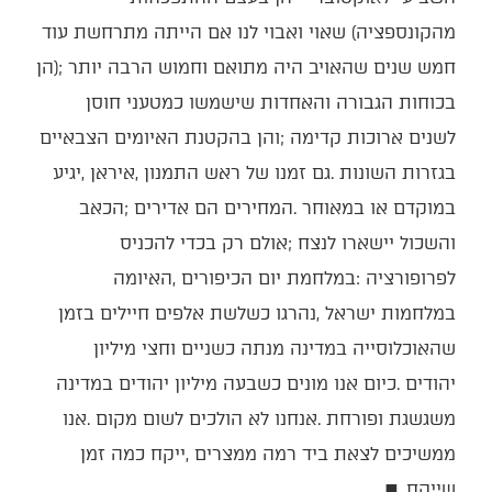
‬שייקח‭. ‬
■