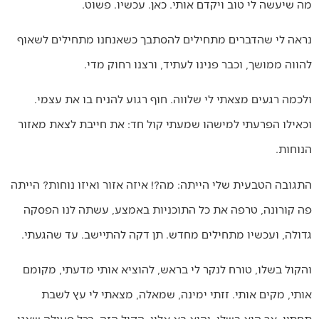
מה שיעשה לי טוב ויקדם אותי. כאן. עכשיו. פשוט.
נראה לי שהדברים מתחילים להסתבך כשאנחנו מתחילים לשאוף
להווה ממושך, וכבר פנינו לעתיד, ורצנו רחוק מדי.
ולכמה רגעים מצאתי לי שלווה. חוף רגוע להניח בו את עצמי.
וכאילו הפרעתי למישהו שמעתי קול חד: את חייבת לצאת מאזור
הנוחות.
התגובה הטבעית שלי הייתה: מה?! איזה אזור ואיזו נוחות? הייתה
פה קורונה, טרפה את כל התוכניות באמצע, עשתה לנו הפסקה
גדולה, ועכשיו מתחילים מחדש. תן דקה להתיישב. עד שהגעתי.
והקול בשלו, טורח לנקר לי בראש, להוציא אותי מדעתי, מקומם
אותי, מקים אותי. זזתי ימינה, שמאלה, מצאתי לי עץ לשבת
תחתיו. אך הוא בשלו. והוא בא אליי, הקול הזה, בכל פעולה שאני