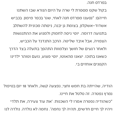
בפרדס חנה.
בקול שקט מספרת לי שרה על היום הנורא שבו השתנו
חייהם: "נסענו מפרדס חנה לאחי, שגר בכפר מימון. בכביש
אשדוד–אשקלון, בצומת גן יבנה, ניסתה מכונית להשתלב
בתנועה דרומה. יוסי ניסה לחמוק ולמנוע את ההתנגשות
הצפויה, אבל איבד שליטה. הרכב התנדנד על הכביש,
ולאחר רגעים של חושך וצלמוות התהפך בתעלה בצד הדרך
כשאנו בתוכו. יצאנו מהאוטו, יוסי פצוע, נועם וטוהר ילדינו
הקטנים אוחזים בי.
הודיה, שהייתה בת חמש וחצי, נפצעה קשה, ולאחר 18 יום בטיפול
נמרץ נפטרה. זה טלטל את חיינו.
"כשהודיה נפטרה אמרו לי השכנות: 'את עוד צעירה, את תלדי
ויהיו לך חיים חדשים, תהיה לך נחמה'. נחמה לא נולדה. נולדה לנו