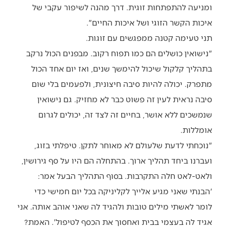
ומניעה להתפתחות זוגית. דרך מהנה לשיפור עקבי של
איכות הקשר הזוגי ושל איכות החיים".
תני טעימה קטנה ממפגשים עם זוגות.
"נישואין כושלים הם כמו תפוח רקוב. מבפנים הכול נרקב
בתהליך קלקול שיכול להימשך שנים, ואז יום אחד הכול
מתפרק. יכולה להיות סיבה חיצונית, ולפעמים בלי שום
סיבה נראית לעין זה פשוט כבר לא מחזיק. גם נישואין
שנמשכים ללא אושר, בחיים זה לצד זה, יכולים לגרום
אומללות.
"נוכחתי לדעת שלעולם לא מאוחר לתקן. טיפלתי בזוג,
ועברנו ביחד תהליך ארוך. בהתחלה הם היו על סף גירושין,
ולאט-לאט חלה התקרבות. בסוף התהליך הבעל אמר:
'הבנתי שאני מגיע אלייך לקליניקה בכל יום חמישי כדי
לומר לאשתי מילים טובות ולהגיד לה שאני אוהב אותה. אני
אגיד לה בעצמי בבית ואחסוך את הכסף לטיפול'. האמת?