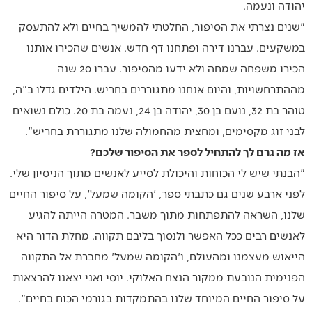
יהודה ונעמה.
"שנים נצרתי את הסיפור, החלטתי להמשיך בחיים ולא להתעסק
במשקעים. עברנו דירה ופתחנו דף חדש. אנשים שהכירו אותנו
הכירו משפחה שמחה ולא ידעו מהסיפור. עברו 20 שנה
מההתרחשויות, והיום אנחנו מתגוררים בחריש. הילדים גדלו ב"ה,
טוהר בת 32, נועם בן 30, יהודה בן 24, נעמה בת 20. כולם נשואים
לבני זוג מקסימים, ומחצית מהחמולה שלנו מתגוררת בחריש".
אז מה גרם לך להתחיל לספר את הסיפור שלכם?
"הבנתי שיש לי הכוחות והיכולת לסייע לאנשים מתוך הניסיון שלי.
לפני ארבע שנים גם כתבתי ספר, 'הקומה שמעל', על סיפור החיים
שלנו, השראה להתפתחות מתוך משבר. המטרה הייתה להגיע
לאנשים רבים ככל האפשר ולנסוך בליבם תקווה. מחלת הדור היא
הייאוש מעצמנו ומהעולם, ו'הקומה שמעל' מחברת אל התקווה
הפנימית הנובעת ממקור הנצח האלוקי. יוסי ואני יצאנו להרצאות
על סיפור החיים המיוחד שלנו בהתמקדות בגורמי הכוח בחיים".