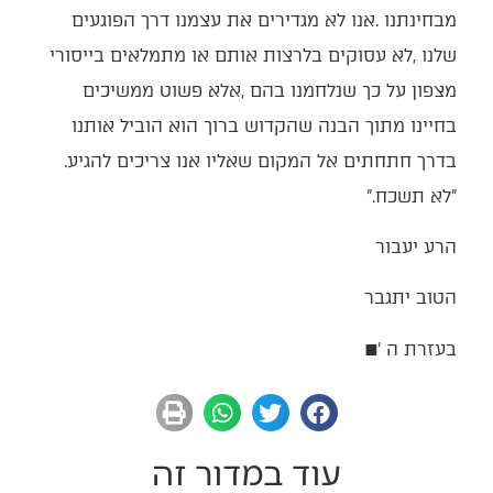
‬בדרך‭ ‬חתחתים‭ ‬אל‭ ‬המקום‭ ‬שאליו‭ ‬אנו‭ ‬צריכים‭ ‬להגיע‭.
‬‮"‬לא‭ ‬תשכח‮"‬‭.‬
הרע‭ ‬יעבור
הטוב‭ ‬יתגבר
בעזרת‭ ‬ה‮'‬‭ ‬
■
עוד במדור זה