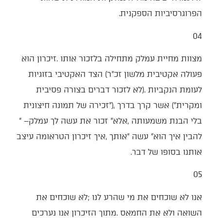
‬הפרוגרסיביות‭ ‬הספקנית‭.‬
04‭ ‬
‬בלי‭ ‬הבנת‭ ‬משמעותה‭, ‬אלא‭ ‬‮"‬זכור‭ ‬את‭ ‬עשה‭ ‬לך‭ ‬עמלק‮"‬‭ –
‬אותנו‭ ‬בסופו‭ ‬של‭ ‬דבר‭.‬
05‭ ‬