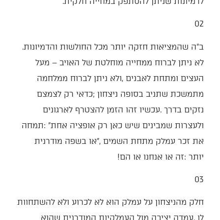
‬לדמיונות‭ ‬שניתן‭ ‬להסתפק‭ ‬במחייה‭ ‬חלקית‭.‬
02‭ ‬
ב"ה‭ ‬שהמציאות‭ ‬חזקה‭ ‬יותר‭ ‬מכל‭ ‬החולשות‭ ‬והדמיונות‭.
‬יותר‭: ‬זה‭ ‬או‭ ‬אנחנו‭ ‬או‭ ‬הם‭! ‬
03‭ ‬