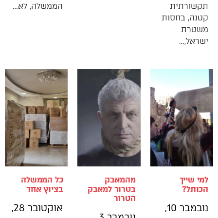
תקשורתית
הממשלה, לא…
קטנה, בחסות
משטרת
ישראל,…
למי שייך
מהמאבק
כל הממשלה
הכותל?
בטרור למאבק
בציוץ אחד
הטרור
נובמבר 10,
אוקטובר 28,
נובמבר 3,