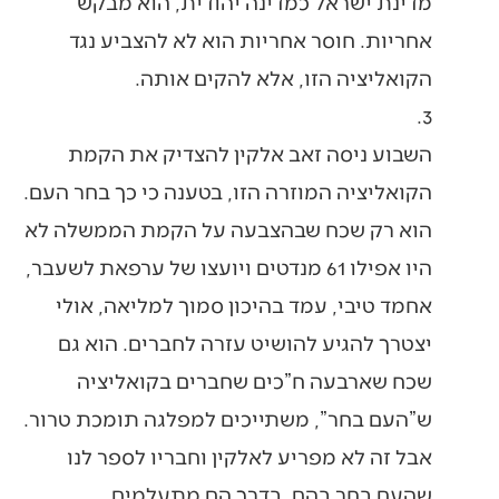
מדינת ישראל כמדינה יהודית, הוא מבקש
אחריות. חוסר אחריות הוא לא להצביע נגד
הקואליציה הזו, אלא להקים אותה.
3.
השבוע ניסה זאב אלקין להצדיק את הקמת
הקואליציה המוזרה הזו, בטענה כי כך בחר העם.
הוא רק שכח שבהצבעה על הקמת הממשלה לא
היו אפילו 61 מנדטים ויועצו של ערפאת לשעבר,
אחמד טיבי, עמד בהיכון סמוך למליאה, אולי
יצטרך להגיע להושיט עזרה לחברים. הוא גם
שכח שארבעה ח”כים שחברים בקואליציה
ש”העם בחר”, משתייכים למפלגה תומכת טרור.
אבל זה לא מפריע לאלקין וחבריו לספר לנו
שהעם בחר בהם. בדרך הם מתעלמים