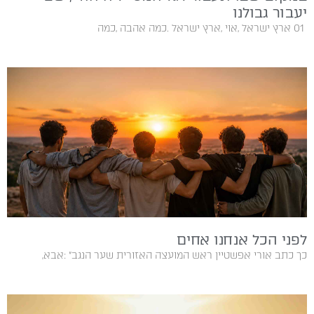
יעבור גבולנו
01‭ ‬ ארץ‭ ‬ישראל‭, ‬אוי‭, ‬ארץ‭ ‬ישראל‭. ‬כמה‭ ‬אהבה‭, ‬כמה‭
לפני הכל אנחנו אחים
כך‭ ‬כתב‭ ‬אורי‭ ‬אפשטיין‭ ‬ראש‭ ‬המועצה‭ ‬האזורית‭ ‬שער‭ ‬הנגב‭: ‬‮"‬אבא‭,