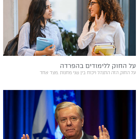
על החוק ללימודים בהפרדה
על‭ ‬החוק‭ ‬הזה‭ ‬התנהל‭ ‬ויכוח‭ ‬בין‭ ‬שני‭ ‬מחנות‭. ‬מצד‭ ‬אחד‭