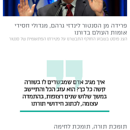
פרידה מן הסנטור לינדזי גרהם, מגדולי חסידי
אומות העולם בדורנו
הצג פוסט בשבוע‭ ‬החולף‭ ‬התבשרנו‭ ‬על‭ ‬פטירתו‭ ‬הפתאומית‭ ‬של‭ ‬סנטור‭
תומכת תורה, תומכת לחימה