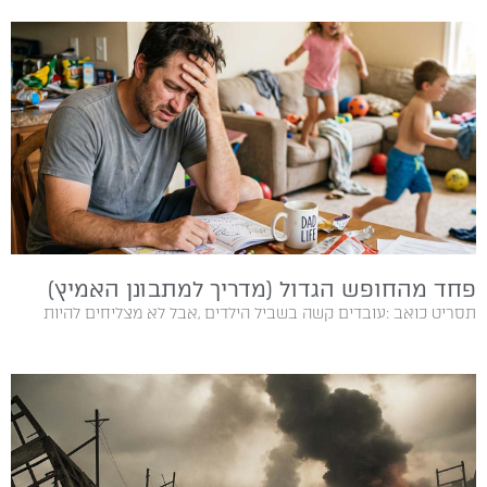
פחד מהחופש הגדול (מדריך למתבונן האמיץ)
תסריט‭ ‬כואב‭: ‬עובדים‭ ‬קשה‭ ‬בשביל‭ ‬הילדים‭, ‬אבל‭ ‬לא‭ ‬מצליחים‭ ‬להיות‭