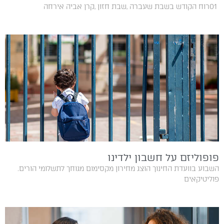
01‭ ‬רוח הקודש בשבת‭ ‬שעברה‭, ‬שבת‭ ‬חזון‭, ‬קרן‭ ‬אביה‭ ‬אירחה‭
פופוליזם על חשבון ילדינו
השבוע בוועדת החינוך הוצג מחירון מקסימום מגוחך לתשלומי הורים.
פוליטיקאים