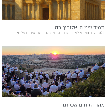
תמיד עיני ה’ אלוקיך בה
01‭ ‬שבע דנחמתא לאחר‭ ‬שבת‭ ‬חזון‭ ‬מרגשת‭ ‬בהר‭ ‬הזיתים‭ ‬עליתי‭
מהר הזיתים אשורנו