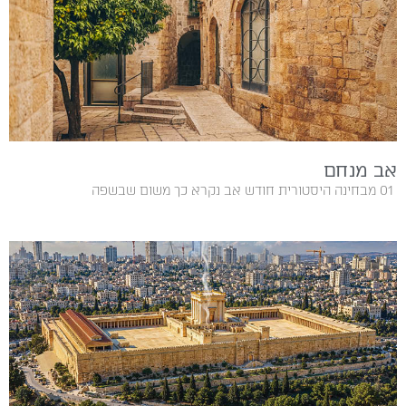
אב מנחם
01‭ ‬ מבחינה‭ ‬היסטורית‭ ‬חודש‭ ‬אב‭ ‬נקרא‭ ‬כך‭ ‬משום‭ ‬שבשפה‭