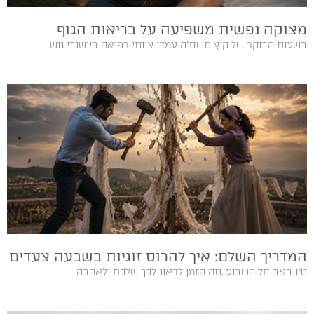
מצוקה נפשית משפיעה על בריאות הגוף
בשעות‭ ‬הבוקר‭ ‬של‭ ‬קיץ‭ ‬תשס"ה‭ ‬עמדו‭ ‬צוותי‭ ‬רפואה‭ ‬ביישובי‭ ‬גוש‭
המדריך השלם: איך להרוס זוגיות בשבעה צעדים
ט"ו‭ ‬באב‭ ‬חל‭ ‬השבוע‭, ‬וזה‭ ‬הזמן‭ ‬לדאוג‭ ‬לכך‭ ‬שלכם‭ ‬ולאהבה‭