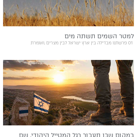
למטר השמים תשתה מים
01‭ ‬ פרשתנו‭ ‬מבדילה‭ ‬בין‭ ‬ארץ‭ ‬ישראל‭ ‬לבין‭ ‬מצרים‭, ‬ואומרת‭
במקום שבו תעבור רגל המטייל היהודי, שם