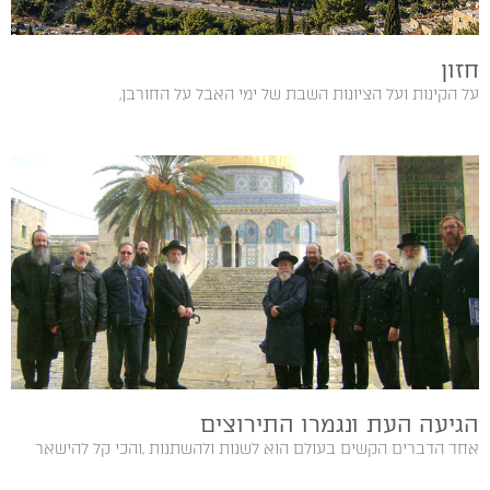
חזון
על הקינות ועל הציונות השבת‭ ‬של‭ ‬ימי‭ ‬האבל‭ ‬על‭ ‬החורבן‭,
הגיעה העת ונגמרו התירוצים
אחד‭ ‬הדברים‭ ‬הקשים‭ ‬בעולם‭ ‬הוא‭ ‬לשנות‭ ‬ולהשתנות‭, ‬והכי‭ ‬קל‭ ‬להישאר‭