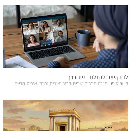
להקשיב לקולות שבדרך
השבוע‭ ‬פגשתי‭ ‬זוג‭ ‬חברים‭ ‬טובים‭, ‬דביר‭ ‬ואיריס‭ ‬גרנות‭. ‬איריס‭, ‬מרצה‭