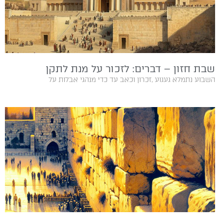
שבת חזון – דברים: לזכור על מנת לתקן
השבוע‭ ‬נתמלא‭ ‬געגוע‭, ‬זכרון‭ ‬וכאב‭ ‬עד‭ ‬כדי‭ ‬מנהגי‭ ‬אבלות‭ ‬על‭