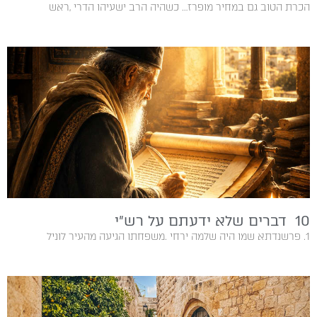
הכרת הטוב גם במחיר מופרז… כשהיה‭ ‬הרב‭ ‬ישעיהו‭ ‬הדרי‭, ‬ראש‭
10 דברים שלא ידעתם על רש״י
1. פרשנדתא שמו‭ ‬היה‭ ‬שלמה‭ ‬ירחי‭. ‬משפחתו‭ ‬הגיעה‭ ‬מהעיר‭ ‬לוניל‭