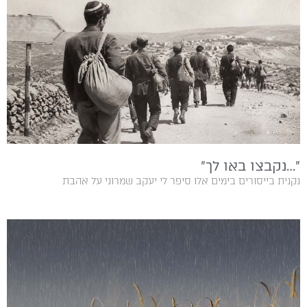
״…נקבצו באו לך״
נקנית בייסורים בימים‭ ‬אלו‭ ‬סיפר‭ ‬לי‭ ‬יעקב‭ ‬שמרוני‭ ‬על‭ ‬אהבת‭