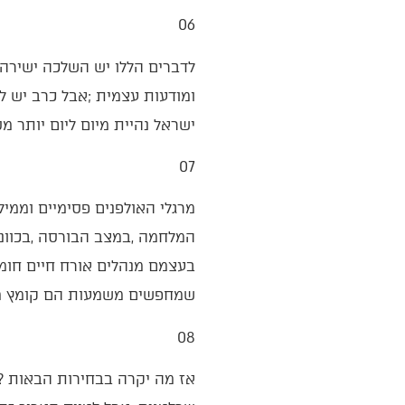
06‭ ‬
‬ישראל‭ ‬נהיית‭ ‬מיום‭ ‬ליום‭ ‬יותר‭ ‬מסורתית‭ ‬ויותר‭ ‬לאומית‭. ‬נקודה‭.‬
07‭ ‬
‬שמחפשים‭ ‬משמעות‭ ‬הם‭ ‬קומץ‭ ‬משיחי‭; ‬והחברה‭ ‬הישראלית‭ (‬שהם‭ ‬כמובן‭ ‬מיצגיה‭ ‬הבלעדיים‭) ‬רק‭ ‬רוצה‭ ‬לראות‭ ‬נטפליקס‭.‬
08‭ ‬