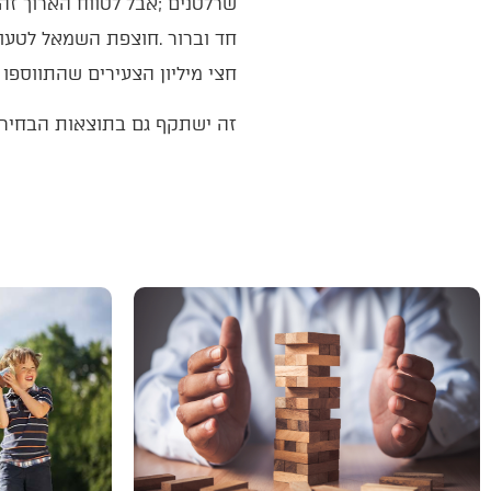
‬חצי‭ ‬מיליון‭ ‬הצעירים‭ ‬שהתווספו‭ ‬למאגר‭ ‬הבוחרים‭ ‬מהבחירות‭ ‬הקודמות‭ – ‬הצד‭ ‬המסורתי‭ ‬והלאומי‭ ‬הוא‭ ‬השולט‭. ‬
זה‭ ‬ישתקף‭ ‬גם‭ ‬בתוצאות‭ ‬הבחירות‭. ‬גזרו‭ ‬ושמרו‭. ‬