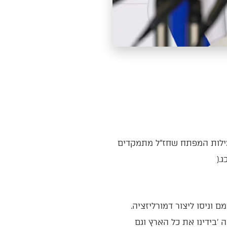
הזלזול‭ ‬העצמי‭ ‬‮"‬וכן‭ ‬היינו‭ ‬בעיניהם‮"‬‭ ‬מתאר‭ ‬את‭ ‬עולמם‭ ‬חסר‭ ‬הביטחון‭ ‬של‭ ‬המרגלים‭ ‬שלא‭ ‬האמינו‭ ‬בעמם‭ ‬וניסו‭ ‬ליצור‭ ‬דמורליזציה‭.