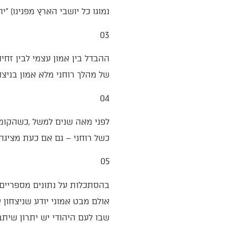
‬נמוגו‭ ‬כל‭ ‬יושבי‭ ‬הארץ‭ ‬מפנינו‮"‬‭ (‬יהושע‭ ‬ב‭, ‬כד‭).‬
03‭ ‬
‬של‭ ‬מהלך‭ ‬רוחני‭ ‬מלא‭ ‬אמון‭ ‬בניצחון‭ ‬הטוב‭, ‬או‭ ‬בהתמקדות‭ ‬רק‭ ‬בנתון‭ ‬מבודד‭ ‬של‭ ‬רוע‭ ‬שנראה‭ ‬כעת‭ ‬חזות‭ ‬הכל‭?‬
04‭ ‬
‬כשל‭ ‬רוחני‭ – ‬גם‭ ‬אם‭ ‬כעת‭ ‬מציגה‭ ‬נתונים‭ ‬מרשימים‭ – ‬לטווח‭ ‬הארוך‭ ‬היא‭ ‬ודאי‭ ‬תתמוטט‭ ‬גם‭ ‬במישור‭ ‬הכלכלי‭.‬
05‭ ‬
‬שבו‭ ‬לעם‭ ‬היהודי‭ ‬יש‭ ‬יתרון‭ ‬שיתבטא‭ ‬בסופו‭ ‬של‭ ‬דבר‭ ‬גם‭ ‬בעליונות‭ ‬טכנולוגית‭ ‬צבאית‭ ‬וכלכלית‭.‬