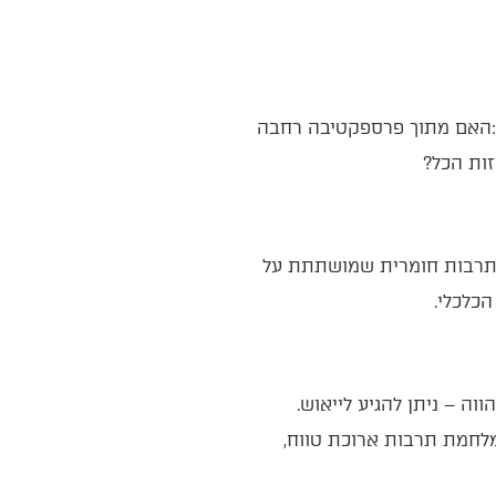
בהסתכלות‭ ‬על‭ ‬נתונים‭ ‬מספריים‭ ‬של‭ ‬כמות‭ ‬האויבים‭ ‬שמדינת‭ ‬ישראל‭ ‬מתמודדת‭ ‬עימם‭ ‬ברגע‭ ‬נתון‭ ‬בהווה‭ – ‬ניתן‭ ‬להגיע‭ ‬לייאוש‭.
‬אולם‭ ‬מבט‭ ‬אמוני‭ ‬יודע‭ ‬שניצחון‭ ‬או‭ ‬אי‭ ‬ניצחון‭ ‬אינם‭ ‬רק‭ ‬תוצר‭ ‬של‭ ‬ספירת‭ ‬קני‭ ‬רובים‭ ‬אלא‭ ‬תוצר‭ ‬של‭ ‬מלחמת‭ ‬תרבות‭ ‬ארוכת‭ ‬טווח‭,