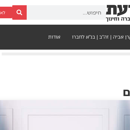
לאר
ן אביה | זה"ב | בנ"א לחברו
אודות
ם