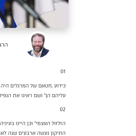
הרב 
01‭ ‬
‬עליהם‭ ‬הן‭ ‬‮"‬ושם‭ ‬ראינו‭ ‬את‭ ‬הנפילים‭ ‬בני‭ ‬הענק‭.. ‬ונהי‭ ‬בעינינו‭ ‬כחגבים‭ ‬וכן‭ ‬היינו‭ ‬בעיניהם‮"‬‭ (‬במדבר‭ ‬יג‭, ‬כג‭).‬
02‭ ‬