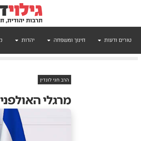
טורים ודעות
חינוך ומשפחה
יהדות
קר
הרב חגי לונדין
מרגלי האולפני