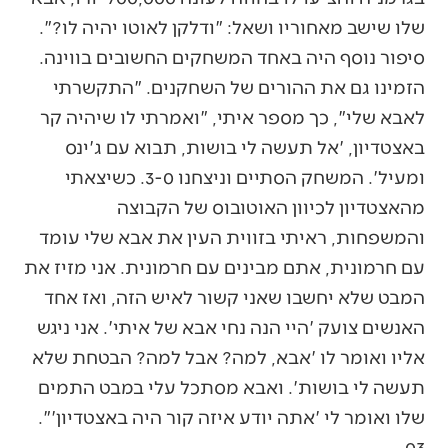
שלו שישב מאחוריו ושאל: "ודלקן לאוטו יהיה לו?".
סיפור נוסף היה באחד המשחקים החשובים בווינה.
הזמינו גם את ההורים של השחקנים. "התקשרתי
לאבא שלי", כך מספר איתי, "ואמרתי לו שיהיה קר
באצטדיון, 'אל תעשה לי בושות, תבוא עם ג'ינס
ומעיל'. המשחק הסתיים וניצחנו 3-0. כשיצאתי
מהאצטדיון לכיוון האוטובוס של הקבוצה
והמשפחות, ראיתי בזווית העין את אבא שלי עומד
עם חרמונית, אתם מבינים עם חרמונית. אני מזיז את
המבט שלא יחשבו שאני קשור לאיש הזה, ואז אחד
האנשים צועק 'היי הנה נחי אבא של איתי'. אני ניגש
אליו ואומר לו 'אבא, למה? אבל למה? הבטחת שלא
תעשה לי בושות'. ואבא מסתכל עלי במבט התמים
שלו ואומר לי 'אתה יודע איזה קור היה באצטדיון'".
03