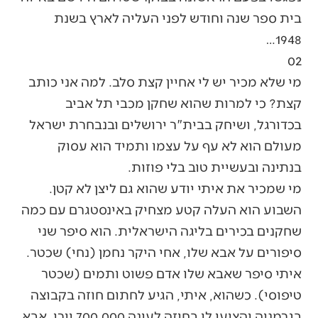
בית ספר שנה וחודש לפני העליה לארץ בשנת
1948…
02
מי שלא מכיר יש לי אחיין קצת סלב. למה אני כותב
קצת? כי למרות שהוא שחקן מכבי תל אביב
בכדורגל, ושיחק בבית"ר ירושלים ובנבחרת ישראל
מעולם הוא לא עף על עצמו ותמיד הוא עסוק
בנתינה ובעשיית טוב בלי פוזות.
מי שמכיר את איתי יודע שהוא גם ליצן לא קטן.
השבוע הוא העלה קטע מצחיק באינסטגרם עם כמה
שחקנים בכירים בליגה הישראלית. הוא סיפר שני
סיפורים על אבא שלו, אחי היקר נחמן (נחי) שכטר.
איתי סיפר שאבא שלו אדם פשוט ותמים (שכטר
טיפוסי). כשהוא, איתי, הגיע לחתום חוזה בקבוצה
בגרמניה והציעו לו בחוזה לעונה 700,000 יורו, אבא