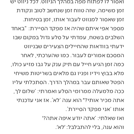
ואסור לו לפתוח מפה במהלך הניווט. לכל ניווט יש
זמן משימה, שזה טווח זמן שנחשב לטוב ונקודת
זמן שאסור למנווט לעבור אותו, זמן בטיחות.
מספר אפי איתם שהיה אז מפקד הסיירת: “באחד
השלבים בשטח, עמדתי על סלע גדול במקום שבו
ידעתי בוודאות שהחיילים הצעירים שבניווט
המסכם אמורים לעבור. כמו שהערכתי, לאחר
כמה זמן הגיע חייל עם תיק ענק על גבו מזיע כולו,
מלא בבוץ וידיו ופניו גם מלאים בשריטות משיחי
הפטל שאותם עבר במהלך הדרך. הסתכלתי עליו
ככה מלמעלה ממרומי הסלע ואמרתי: ‘שלום לך,
אתה מכיר אותי?״ הוא ענה ‘לא’. אז אני עדכנתי
אותו ‘אני מפקד הסיירת’.
ואז שאלתי: ‘אתה יודע איפה אתה?׳
והוא ענה, בלי להתבלבל: ׳לא׳.