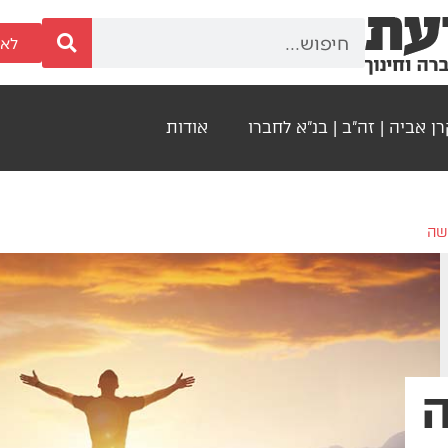
לאר
ן אביה | זה"ב | בנ"א לחברו
אודות
שה
ה