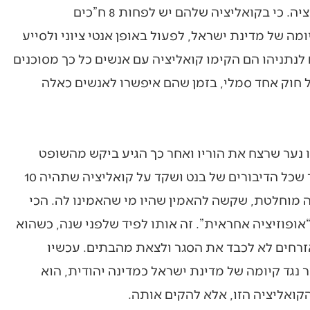
הסבירו בקואליציה שהם חייבים תגבור של האופוזיציה. כי בקואליציה שלהם יש לפחות 8 ח”כים
מה של מדינת ישראל, לפעול באופן אנטי ציוני ולסייע
נתניהו הם הקימו קואליציה עם אנשים כל כך מסוכנים
 חוק אחד סמלי, בזמן שהם איפשרו לאנשים כאלה
נער שרצח את הוריו ואחר כך הגיע ביקש מהשופט
שיתחשב בו, כי הוא הרי יתום מאבא ואמא. מסתבר שכל הדיבורים של בנט ושקד על קואליציה שתהיה 10
 מוחלטת, שקשה להאמין שהיו מי שהאמינו לה. הכי
אופוזיציה אחראית”. זה אותו לפיד שלפני שנה, כשהוא
אזרחים לא לכבד את הסגר ולצאת מהבתים. עכשיו
נגד קיומה של מדינת ישראל כמדינה יהודית, הוא
קואליציה הזו, אלא להקים אותה.