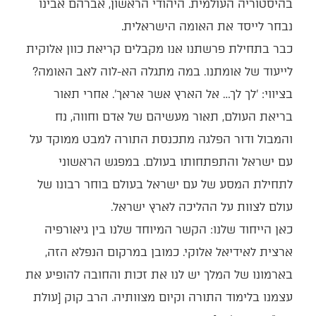
בהיסטוריה העולמית. היהודי הראשון, אברהם אבינו
נבחר לייסד את האומה הישראלית.
כבר בתחילת פרשתנו אנו מקבלים קריאת כוון אלוקית
לייעוד של אומתנו. במה מתגלה הא-לוה לאב האומה?
בציווי: 'לך לך… אל הארץ אשר אראך'. אחרי תאור
בריאת העולם, תאור מעשיהם של אדם וחווה, נח
והמבול ודור הפלגה מתכנסת התורה למבט ממוקד על
עם ישראל והתפתחותו בעולם. במפגש הראשוני
לתחילת המסע של עם ישראל בעולם בוחר רבונו של
עולם לצוות על ההליכה לארץ ישראל.
כאן הייחוד שלנו: הקשר המיוחד שלנו בין גיאורפיה
ארצית לאידיאל אלוקי. כמובן במרקום הנפלא הזה,
בארמונו של המלך יש לנו את זכות והחובה להופיע את
עצמנו בלימוד התורה וקיום מצוותיה. הרב קוק [עולת