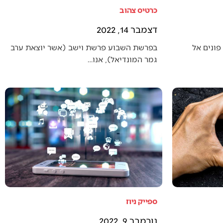
כרטיס צהוב
דצמבר 14, 2022
פונים אל
בפרשת השבוע פרשת וישב (אשר יוצאת ערב
גמר המונדיאל), אנו…
ספייק ניוז
נובמבר 9, 2022