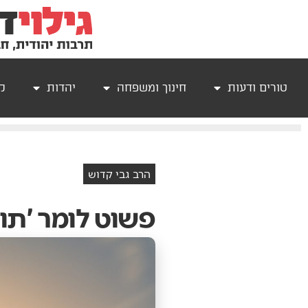
טורים ודעות
חינוך ומשפחה
יהדות
קר
הרב גבי קדוש
פשוט לומר 'תו