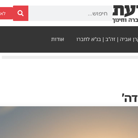
לאר
ן אביה | זה"ב | בנ"א לחברו
אודות
דה'