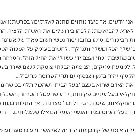
אנו יודעים, אך כיצד נותנים מתנה לאלוקים? בפרשתנו אנ
לארץ: להביא מתנה לכהן בירושלים את ראשית הקציר. הר
ת הביכורים, טומן בחובו יסוד נפשי חשוב מאוד של אמונה
"כי שלך הכל ומשלך נתנו לך". לחשוב בעומק על הסכנה ה
וב מחשבת "כחי ועצם ידי עשו לי את החיל הזה". הטרחה 
 למניעת מזיקים, הציפייה הבלתי פוסקת לגשם שירד בעית
הקטיף יהיה בזמן ושבסוף גם תהיה פרנסה מהיבול…
ת האדם שהוא בעצם 'בעל הבית' ושהכול תלוי בכישרונו 
קלאי בעל עיניים פקוחות, יודע שהעמל והטרחה, השכל וה
 החקלאות, שיטות הגידול וכד' מצוינות, אך התלות בכוח ע
ד בעלי המוטיבציה ואנשי העמל הם אלו שמצליחים… דרו
היא סוג של קורבן תודה, החקלאי אשר זרע בדמעה ועומד