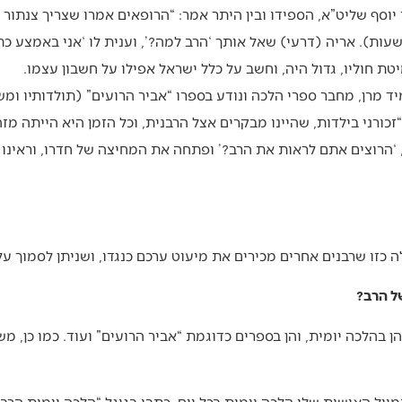
וד יוסף שליט”א, הספידו ובין היתר אמר: “הרופאים אמרו שצריך צנת
ות). אריה (דרעי) שאל אותך ‘הרב למה?’, וענית לו ‘אני באמצע כת
טת חוליו, גדול היה, וחשב על כלל ישראל אפילו על חשבון עצמו.
יד מרן, מחבר ספרי הלכה ונודע בספרו “אביר הרועים” (תולדותיו ומש
“זכורני בילדות, שהיינו מבקרים אצל הרבנית, וכל הזמן היא הייתה מזה
 ‘הרוצים אתם לראות את הרב?’ ופתחה את המחיצה של חדרו, וראינו 
ה כזו שרבנים אחרים מכירים את מיעוט ערכם כנגדו, ושניתן לסמוך ע
ל הרב?
 בהלכה יומית, והן בספרים כדוגמת “אביר הרועים” ועוד. כמו כן, מ
ייל האישית שלו הלכה יומית בכל יום. כתבו בגוגל “הלכה יומית הרב 