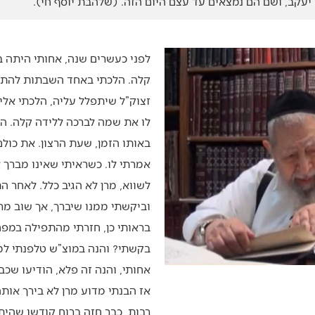
יעקב, ושם הם נמצאים עד עצם היום הזה. (שלהבת יוסף חי).
לפני כעשרים שנה, אחותי היתה ב
קלה. הלכתי באחד השבתות להתפ
זצוק”ל שיתפלל עליה, הלכתי אל
לו את שמה לברכה ללידה קלה. הי
באותו הזמן, שעת הרצון. את כול
אמרתי לו. כשראיתי שאינו מברך 
לשווא, מרן לא הגיב כלל. לאחר ה
וביקשתי ממנו שיברך, אך שוב מרן
בראותי כן, חזרתי מהתפילה במפח
בקשתי? והנה במוצ”ש טלפנתי ל
אחותי, והנה זה פלא, הודיעו שכ
אז הבנתי מדוע מרן לא בירך אות
רבות, כבר חזה ברוח קודשו שהית