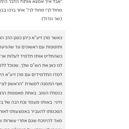
“אבל איך אמצא אותו? הדבר היחיד 
מחול לך! מחול לך!” אחר ברכו בב
(שר וגדול).
כאשר מרן זיע”א כיהן כסגן הרב ה
ותוספות עם ראשונים עד שהגיעו ל
כשהחליט אותו תלמיד לעלות ארצה
לנו כאן את הש”ס שלך, שנוכל לל
למדו התלמידים עם מרן זיע”א היה
ואף התמנה למשרת “הראשון לציון
כגמולו הטוב. באחת מאספות הרבנ
וזיני. באותו מעמד נכח רבה של ב
הסכמתו להעביר באמצעותו לאותו
מאד להיווכח שגם אחרי עשרות שני