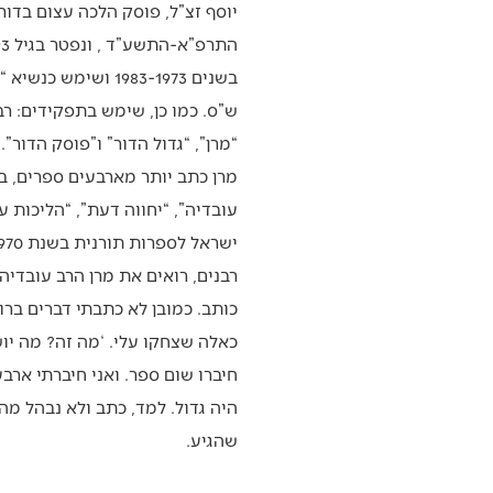
יוסף זצ”ל, פוסק הלכה עצום בדור
בשנים 1983-1973 ושי
ש”ס. כמו כן, שימש בתפקידים: רב ע
“מרן”, “גדול הדור” ו”פוסק הדור”.
מרן כתב יותר מארבעים ספרים, בינ
עובדיה”, “יחווה דעת”, “הליכות עו
רבנים, רואים את מרן הרב עובדיה 
כותב. כמובן לא כתבתי דברים ברו
כאלה שצחקו עלי. ‘מה זה? מה יושי
חיברו שום ספר. ואני חיברתי ארב
היה גדול. למד, כתב ולא נבהל מהמ
שהגיע.