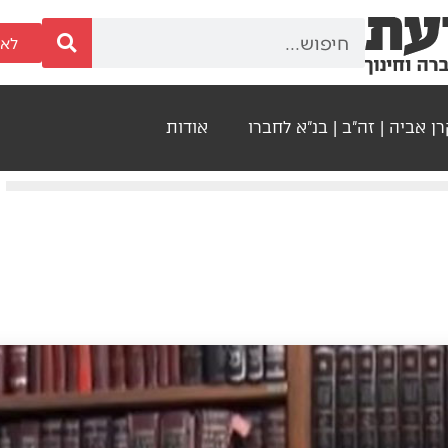
לאר
ן אביה | זה"ב | בנ"א לחברו
אודות