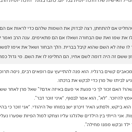
שהחליט אם להתחתן, רצה לבדוק את השמות שלהם כדי לראות אם הם 
 לו את שמו ואת שם הבחורה ושאלו אם הם מתאימים. ענה הרב ואמר ל
ר לו שזה לא השם שהוא קיבל בברית. הלך הבחור ושאל את אימו לפשר 
ן ששם זה היה דומה לשם אחיו, הם החליפו לו את השם. מי גדול כמר
מכאבים קשים ברגליו. הוא פנה להתייעץ עם רופאים רבים, ניסה תרופו
יע לביתו של מרן כדי לבקש את ברכתו.
שהו? האם זכור לך כי פגעת אי פעם באיזה אדם?” שאל מרן לאחר ש
 להיזכר. “לא”, הוא אמר לבסוף, “איני זוכר דבר”.
וא ביקש, ולפתע האיר זיכרון ישן במוחו של היהודי. “אני זוכר כי בהי
ת. אני הייתי בין הילדים שלגלגו עליו וצחקו למול הפיות שפערו נעליו
 ילד ובקש ממנו מחילה”.