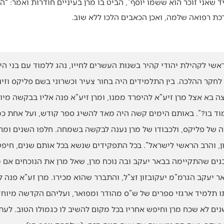
שאני זוכר הוא ששמו יוסף”, הביט בו מרן בעיניים חודרות ואמר: “הבט 
רכת רפואה שלמה, ואכן הכאבים הלכו ללא שוב.
ראשי לקהילת יהודי קהיר בשנות העשרים לחייו, נהג ללמוד עם בני ה
חקר ההלכה. בין התלמידים היה בחור צעיר וכשרוני בשם פליקס וזינ
 בא אצל מרן זיע”א להיפרד ממנו, ומרן זיע”א פנה אליו בבקשה מי
מוד בו?”. באותם הימים קשה היה מאד להשיג ספר קודש, ועל אחת כ
 של פליקס, ולכבודו של מרן נענה לבקשה בשמחה. חלפו השנים ומרן ש
, והרב הראשי לישראל”. בכל התפקידים שנשא בכל אותם שנים, חיפש
ים שהתקיימה בבאר יעקב ובה נוכח מרן, שאל מרן את הנוכחים אם 
אר יעקב הגרמ”מ יעקובזון זצ”ל, והתברר שהוא מכירו. מרן זע”א פנה
 תלמיד ארגזי ספרים של ש”ס מהודר ומפואר, ועליהם הקדשה מיוחדת
ם לא שכח מרן וחיפש אחריו בכל מקום להשיב לו כגמולו הטוב. לעת ז