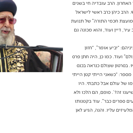
 האחרון. הרב עובדיה חי בשנים
התרפ”א-התשע”ד , ונפטר בגיל 93. הרב כיהן כרב ראשי לישראל
מש כנשיא “מועצת חכמי התורה” של תנועת
יר, דיין ועוד, והוא מכונה גם
יהם: “יביע אומר”, “חזון
לם” ועוד. כמו כן, היה חתן פרס
ישראל לספרות תורנית בשנת 1970. בסרטון שצולם כנראה בכנס
מספר: “כשאני הייתי קטן הייתי
מו של עולם אבל כתבתי. היו
ענו זה?’. סופם, הם הלכו ולא
עים ספרים כבר”. עוד בקטנותו
לעיזים עליו. והנה, הגיע לאן