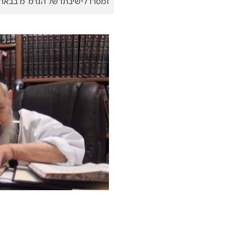
ומסרו לישיבתו של הגרמ”מ בבאר 