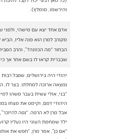
והירשמו, מומלץ).
אדם אחד יצא עם מישהי, ולפני 
מקורב למרן הוא פנה אליו, הביא
הבחור “מה הכוונה?”, והרב הסבי
שבברית קראו לו בשם אחר אך כיוו
יהודי היה בירושלים, שסבל רבות 
נמצאה ארוכה למחלתו. בצר לו, הג
“בני, אולי עשית בעבר משהו למי
היהודי דמם, וקימט את מצחו במאמץ
אבל מרן לא הרפה. “נסה להיזכר”, ה
ילד שמחמת העוני היו נעליו קרועו
“אם כן”, אמר מרן, “חפש את אותו