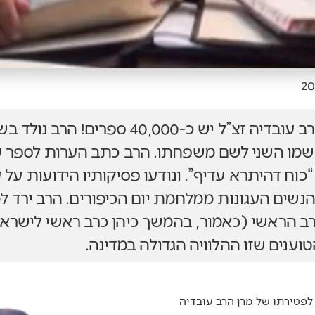
הידעת? בספרייתו של הרב עובדיה זצ”ל יש כ-0,000
“כוח דהיתרא עדיף”. ונודעו פסיקותיו הידועות על 
ב הראשי (כאמור, בהמשך כיהן כרב ראשי לישראל).
במרחשוון ציינו 7 שנים לפטירתו של מרן הרב עובדיה