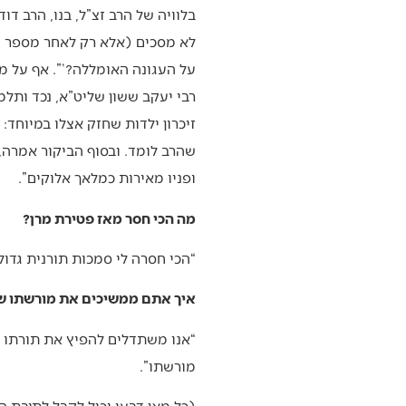
בלוויה של הרב זצ”ל, בנו, הרב ד
לא מסכים (אלא רק לאחר מספר שע
על העגונה האומללה?’”. אף על מי
רבי יעקב ששון שליט”א, נכד ותלמ
זיכרון ילדות שחזק אצלו במיוחד: 
שהרב לומד. ובסוף הביקור אמרה,
ופניו מאירות כמלאך אלוקים”.
מה הכי חסר מאז פטירת מרן?
“הכי חסרה לי סמכות תורנית גדול
איך אתם ממשיכים את מורשתו ש
“אנו משתדלים להפיץ את תורתו הן
מורשתו”.
(כל מאן דבעי יכול לקבל לתיבת המ