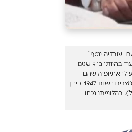
4 ספרים! הרב נולד בשם “עובדיה יוסף”
וכשעלה ארצה הפך את שמו השני לשם משפחתו. הרב כתב הערות לספר עוד בהיותו בן 9 שנים
עולי אתיופיה שהם
יהודים לכל דבר, והתרת הנשים העגונות ממלחמת יום הכיפורים. הרב ירד למצרים בשנת 1947 וכיהן
 בהלווייתו נכחו