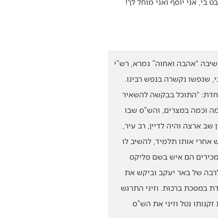
בי, אני יוסף ואני מוחל לך!
ישיבה “אהבה ואחוה” גמרא, רש”י
י, שנפשו נקשרה בנפש רבינו.
וחדת: “התוכל בבקשה להשאיר
מה וכמה במצרים, והש”ס שבו
ב ארצה והיה לדיין, רב עיר,
 אחרי אותו תלמיד, להשיב לו
מכירים הם איש בשם פליקס
 לרבה של באר יעקב וביקש את
 במסכת ברכות. וזיני התרגש
קנותו נטל וזיני את הש”ס