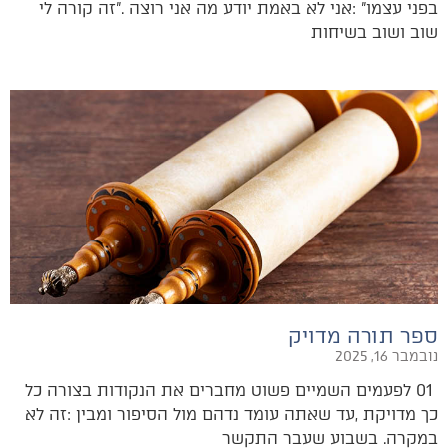
‬שוב‭ ‬ושוב‭ ‬בשיחות‭
ספר תורה מדויק
נובמבר 16, 2025
‬במקרה‭.‬ בשבוע‭ ‬שעבר‭ ‬התקשר‭