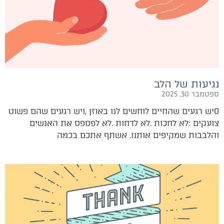
נגיעות של הלב
ספטמבר 30, 2025
‬והלבבות‭ ‬שמקיפים‭ ‬אותנו‭.‬ אשתף‭ ‬אתכם‭ ‬בכמה‭