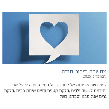
מחשבה. דיבור. תודה.
נובמבר 6, 2025
‬גרים‭ ‬אצל‭ ‬סבא‭ ‬וסבתא‭ ‬בשל‭