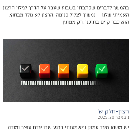
‬האמיתי‭ ‬שלנו‭ ‬‮—‬‭ ‬נמשיך‭ ‬לצלול‭ ‬פנימה‭. ‬הרצון‭ ‬לא‭ ‬נולד‭ ‬מבחוץ‭,
‬הוא‭ ‬כבר‭ ‬קיים‭ ‬בתוכנו‭, ‬רק‭ ‬ממתין‭
רצון-חלק א׳
נובמבר 20, 2025