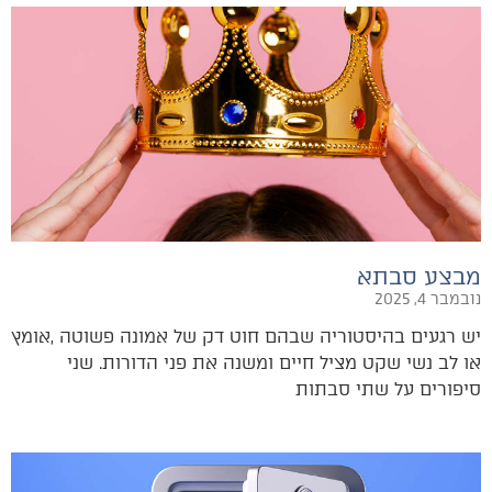
מבצע סבתא
נובמבר 4, 2025
‬סיפורים‭ ‬על‭ ‬שתי‭ ‬סבתות‭