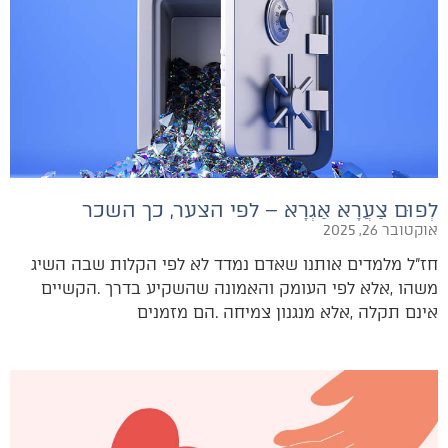
לְפוּם צַעֲרָא אַגְרָא – לפי הצער, כך השכר
אוקטובר 26, 2025
‬אינם‭ ‬תקלה‭, ‬אלא‭ ‬מנגנון‭ ‬צמיחה‭. ‬הם‭ ‬מזמנים‭