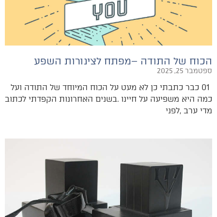
הכוח של התודה –מפתח לצינורות השפע
ספטמבר 25, 2025
‬מדי‭ ‬ערב‭, ‬לפני‭