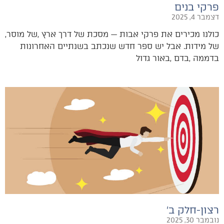
פרקי בנים
דצמבר 4, 2025
כולנו‭ ‬מכירים‭ ‬את‭ ‬פרקי‭ ‬אבות‭ ‬‮—‬‭ ‬מסכת‭ ‬של‭ ‬דרך‭ ‬ארץ‭, ‬של‭ ‬מוסר‭,
‬בדממה‭, ‬בדם‭, ‬באור‭ ‬גדול‭
רצון-חלק ב׳
נובמבר 30, 2025