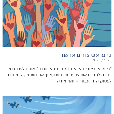
כי מראש צורים אראנו
יולי 13, 2025
‬לפסוק‭ ‬הזה‭. ‬עבורי‭ ‬‮–‬‭ ‬ואני‭ ‬מודה‭