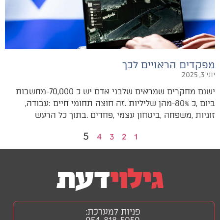
מפקדים הראויים לכך
יוני 3, 2025
‬ביום‭, ‬כ‭-‬80%‭ ‬מהן‭ ‬שליליות‭. ‬זה‭ ‬חוצה‭ ‬תחומי‭ ‬חיים‭: ‬עבודה‭,
‬זוגיות‭, ‬משפחה‭, ‬ביטחון‭ ‬עצמי‭, ‬פחדים‭. ‬בתוך‭ ‬כל‭ ‬הרעש‭
5
4
3
2
1
פניות למערכת:
054-818-5050