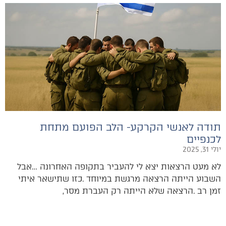
תודה לאנשי הקרקע- הלב הפועם מתחת
לכנפיים
יולי 31, 2025
‬זמן‭ ‬רב‭. ‬הרצאה‭ ‬שלא‭ ‬הייתה‭ ‬רק‭ ‬העברת‭ ‬מסר‭,