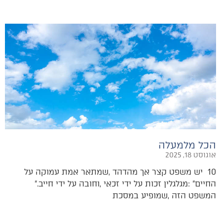
הכל מלמעלה
אוגוסט 18, 2025
‬החיים‭: ‬‮"‬מגלגלין‭ ‬זכות‭ ‬על‭ ‬ידי‭ ‬זכאי‭, ‬וחובה‭ ‬על‭ ‬ידי‭ ‬חייב‮"‬‭.
‬המשפט‭ ‬הזה‭, ‬שמופיע‭ ‬במסכת‭