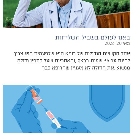
באנו לעולם בשביל השליחות
מאי 20, 2026
‬מנשוא‭. ‬את‭ ‬החולה‭ ‬לא‭ ‬מעניין‭ ‬שהרופא‭ ‬כבר‭