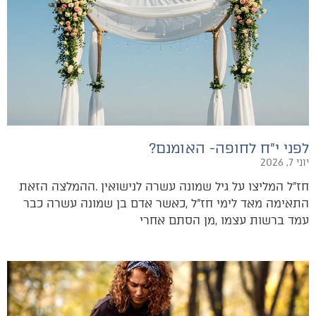
לפני י״ח לחופה- האומנם?
יוני 7, 2026
‬עמד‭ ‬ברשות‭ ‬עצמו‭, ‬מן‭ ‬הסתם‭ ‬אחרי‭