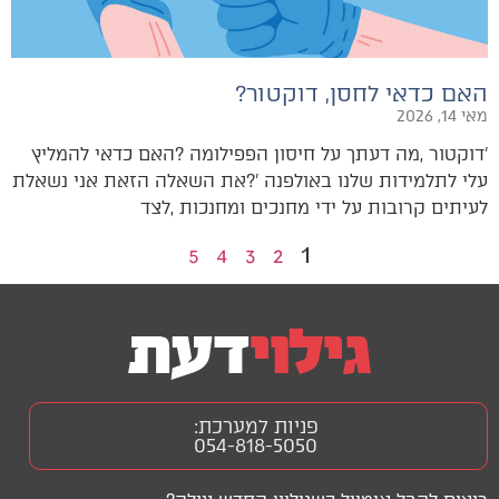
האם כדאי לחסן, דוקטור?
מאי 14, 2026
‬לעיתים‭ ‬קרובות‭ ‬על‭ ‬ידי‭ ‬מחנכים‭ ‬ומחנכות‭, ‬לצד‭
1
5
4
3
2
פניות למערכת:
054-818-5050