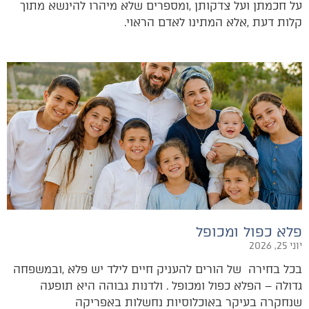
‬קלות‭ ‬דעת‭, ‬אלא‭ ‬המתינו‭ ‬לאדם‭ ‬הראוי‭.‬
פלא כפול ומכופל
יוני 25, 2026
‬שנחקרה‭ ‬בעיקר‭ ‬באוכלוסיות‭ ‬נחשלות‭ ‬באפריקה‭