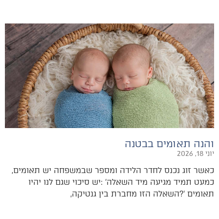
והנה תאומים בבטנה
יוני 18, 2026
כאשר‭ ‬זוג‭ ‬נכנס‭ ‬לחדר‭ ‬הלידה‭ ‬ומספר‭ ‬שבמשפחה‭ ‬יש‭ ‬תאומים‭,
‬תאומים‭?‬‮'‬‭ ‬השאלה‭ ‬הזו‭ ‬מחברת‭ ‬בין‭ ‬גנטיקה‭,