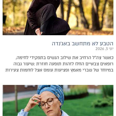
הטבע לא מתחשב באג׳נדה
יוני 3, 2026
כאשר‭ ‬צה"ל‭ ‬הרחיב‭ ‬את‭ ‬שילוב‭ ‬הנשים‭ ‬בתפקידי‭ ‬לחימה‭,
‬במיוחד‭ ‬של‭ ‬שברי‭ ‬מאמץ‭ ‬ופציעות‭ ‬עומס‭ ‬אצל‭ ‬לוחמות‭ ‬צעירות‭