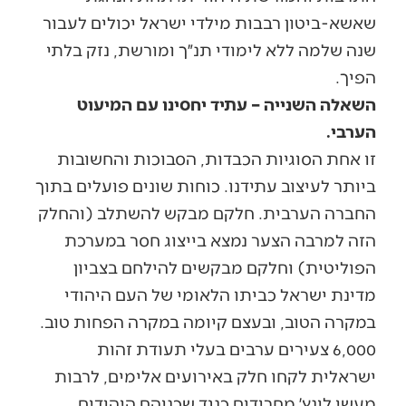
שאשא-ביטון רבבות מילדי ישראל יכולים לעבור
שנה שלמה ללא לימודי תנ״ך ומורשת, נזק בלתי
הפיך.
השאלה השנייה – עתיד יחסינו עם המיעוט
הערבי.
זו אחת הסוגיות הכבדות, הסבוכות והחשובות
ביותר לעיצוב עתידנו. כוחות שונים פועלים בתוך
החברה הערבית. חלקם מבקש להשתלב (והחלק
הזה למרבה הצער נמצא בייצוג חסר במערכת
הפוליטית) וחלקם מבקשים להילחם בצביון
מדינת ישראל כביתו הלאומי של העם היהודי
במקרה הטוב, ובעצם קיומה במקרה הפחות טוב.
6,000 צעירים ערבים בעלי תעודת זהות
ישראלית לקחו חלק באירועים אלימים, לרבות
מעשי לינץ׳ מחרידים כנגד שכניהם היהודים