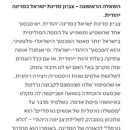
השאלה הראשונה – צביון מדינת ישראל כמדינה
יהודית.
צביון מדינת ישראל כמדינה יהודית. יש סכסוך
אחד שהשפיע ומשפיע על המפה הפוליטית
בישראל יותר מאשר הסכסוך הישראלי-פלסטיני,
והוא ׳הסכסוך׳ היהודי-ישראלי. מי אנחנו? אומה
עתיקה בעלת זהות ייחודית, או עם ככל העמים
שזה מקרוב בא? האם יש לנו חיבור עמוק
לשלושת אלפים שנות היסטוריה ויצירה רוחנית,
או שהסיפור שלנו מצטמצם לקבוצה נרדפת
שכמעט והוכחדה בשואה ושביקשה לה מקלט
באיזושהי פיסת אדמה. כשלפיד מדבר על
״ממשלה נורמלית של אנשים נורמליים״ הוא
מתכוון במובהק לשלילת צביונה היהודי – ״הלא
נורמלי״ לכאורה של המדינה. באומרו הוא מהדהד