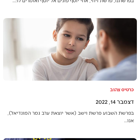
בפרשתנו, פרשת ויחי, אחי יוסף פונים אל יוסף ואומרים לו:…
כרטיס צהוב
דצמבר 14, 2022
בפרשת השבוע פרשת וישב (אשר יוצאת ערב גמר המונדיאל),
אנו…