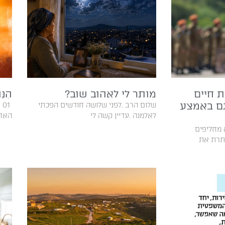
 חיים
מותר לי לאהוב שוב?
הִנֵּ
גם באמצע
‬לאלמנה‭. ‬עדיין‭ ‬קשה‭ ‬לי‭
‬האחר‭‬‭
 מחליפים
תרת את