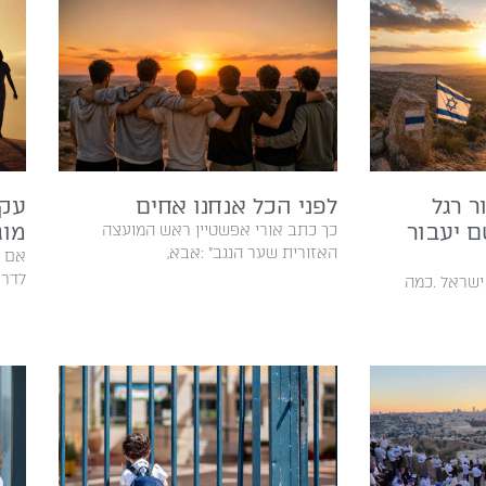
 רגל
לפני הכל אנחנו אחים
עקב
ם יעבור
מוג
‬האזורית‭ ‬שער‭ ‬הנגב‭: ‬‮"‬אבא‭,
‬לדרישות‭ ‬‭‬‭‬‭