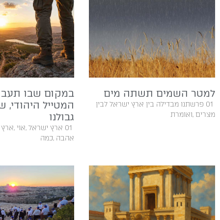
למטר השמים תשתה מים
במקום שבו תעבור
המטייל היהודי, ש
‬מצרים‭, ‬ואומרת‭
גבולנו
‬אהבה‭, ‬כמה‭