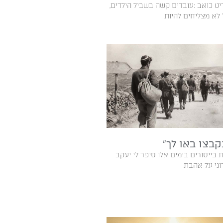
תסריט‭ ‬כואב‭: ‬עובדים‭ ‬קשה‭ ‬בשביל‭ ‬הילדים‭,
ות
קבצו באו לך״
 על אהבת