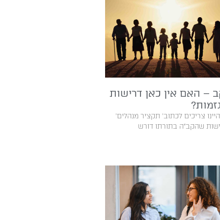
 – האם אין כאן דרישות
זמות?
אם‭ ‬היינו‭ ‬צריכים‭ ‬לכתוב‭ ‬‮'‬תקציר‭ ‬מנהלים‮'‬‭
שהקב"ה בתורתו דורש