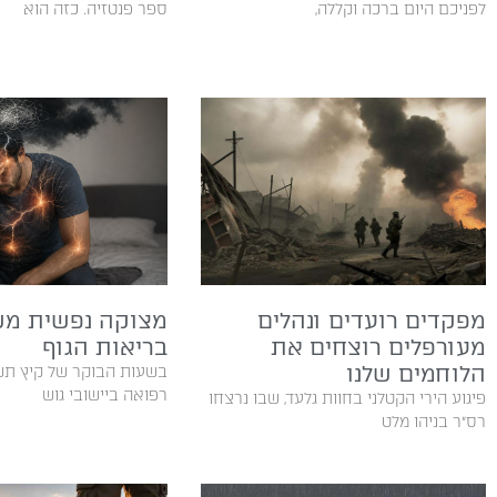
‬לפניכם‭ ‬היום‭ ‬ברכה‭ ‬וקללה‭,
ספר פנטזיה. כזה הוא
מפקדים רועדים ונהלים
מצוקה נפשית מש
מעורפלים רוצחים את
בריאות הגוף
הלוחמים שלנו
‬רפואה‭ ‬ביישובי‭ ‬גוש‭
פיגוע הירי הקטלני בחוות גלעד, שבו נרצחו
רס״ר בניהו מלט