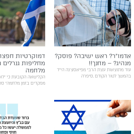
אדמו״ר? ראש ישיבה? פוסק?
דמוקרטיות חפצות
מנהיג? – מחנך!!
מחליפות גנרלים 
מלחמה
עוד מתוצאות עצת הרבי מפיאסצ׳נה הי״ד
בהמשך‭ ‬לטור‭ ‬הקודם‭, ‬סיפרה‭
הקלישאה הקובעת כי ״לא
מפקדים בזמן מלחמה״ סו