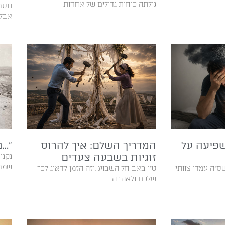
גילתה כוחות גדולים של אחדות
‬אבל‭ ‬לא‭ ‬מצליחים‭ ‬להי‭
פיעה על
המדריך השלם: איך להרוס
״…נ
זוגיות בשבעה צעדים
‬שמרוני‭‬‭‬‭
‬שלכם‭ ‬ולאהבה‭