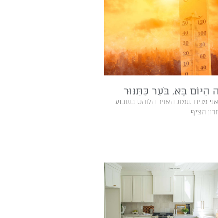
ה הַיּוֹם בָּא, בֹּעֵר כַּתַּנּוּר
ון הציף