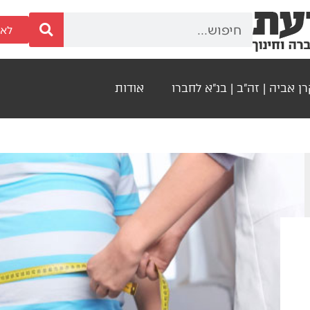
לאר
ן אביה | זה"ב | בנ"א לחברו
אודות