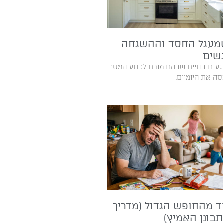
מעגל החסד וההשגחה
שים
ת היומיום,
 מהחופש הגדול (מדריך
בונן האמיץ)