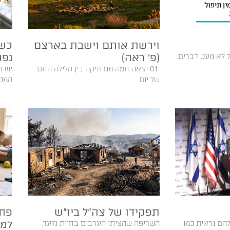
וירשת אותם וישבת בארצם
כש
(פ׳ ראה)
נפג
01‭ ‬ אפשר‭ ‬להתלונן‭ ‬יחד‭ ‬על‭ ‬לא‭ ‬מעט‭ ‬דברים‭.
‬של‭ ‬יום‭
‬המכסה‭ ‬א‭‬‭
תפקידו של צה"ל ביו"ש
פחד
למת
הם נראית כמו
השריפה שהציתו הערבים בחוות גלעד,