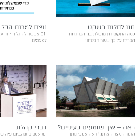
תנו לחלום בשקט
ננצח למרות הכל
‬הכריזו‭ ‬על‭ ‬כך‭ ‬ששר‭ ‬הבטחון‭
‬לפעמים‭
ראה – איך שומעים בעיניים?
דברי‭ ‬קהלת
יש אנשים שהביוגרפיה של