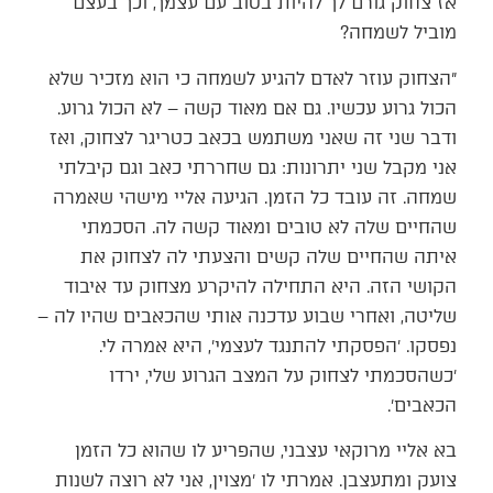
אז צחוק גורם לך להיות בטוב עם עצמך, וכך בעצם
מוביל לשמחה?
״הצחוק עוזר לאדם להגיע לשמחה כי הוא מזכיר שלא
הכול גרוע עכשיו. גם אם מאוד קשה – לא הכול גרוע.
ודבר שני זה שאני משתמש בכאב כטריגר לצחוק, ואז
אני מקבל שני יתרונות: גם שחררתי כאב וגם קיבלתי
שמחה. זה עובד כל הזמן. הגיעה אליי מישהי שאמרה
שהחיים שלה לא טובים ומאוד קשה לה. הסכמתי
איתה שהחיים שלה קשים והצעתי לה לצחוק את
הקושי הזה. היא התחילה להיקרע מצחוק עד איבוד
שליטה, ואחרי שבוע עדכנה אותי שהכאבים שהיו לה –
נפסקו. ׳הפסקתי להתנגד לעצמי׳, היא אמרה לי.
׳כשהסכמתי לצחוק על המצב הגרוע שלי, ירדו
הכאבים׳.
בא אליי מרוקאי עצבני, שהפריע לו שהוא כל הזמן
צועק ומתעצבן. אמרתי לו ׳מצוין, אני לא רוצה לשנות