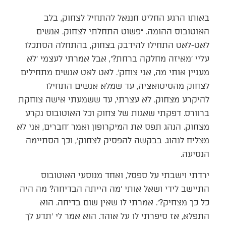
באותו הרגע החליט חננאל להתחיל לצחוק, בלב
האוטובוס ההומה. ״פשוט התחלתי לצחוק. אנשים
לאט-לאט התחילו להידבק בצחוק, בהתחלה הסתכלו
עליי ׳מאיזה מחלקה ברחת?׳, אבל אמרתי לעצמי ׳לא
מעניין אותי מה, אני צוחק׳. לאט לאט אנשים מתחילים
לצחוק מהסיטואציה, עד שמלא אנשים התחילו
להיקרע מצחוק. לא עצרתי, עד ששמעתי אישה צוחקת
ברוורס. דפקתי שאגות של צחוק וכל האוטובוס נקרע
מצחוק. הנהג תפס את המיקרופון ואמר ׳חברים, אני לא
מצליח לנהוג. בבקשה להפסיק לצחוק׳, וכך הסתיימה
הנסיעה.
ירדתי וישבתי על ספסל, ואחד מנוסעי האוטובוס
התיישב לידי ושאל אותי ׳מה הייתה הבדיחה? מה היה
כל כך מצחיק?׳. אמרתי לו שאין שום בדיחה. הוא
התפלא, אז סיפרתי לו על אוהד. הוא אמר לי ׳תדע לך