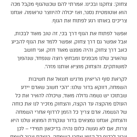
צחוק׳. צחקנו ובכינו. אמרתי להם שכשהגוף מקבל מכה
הוא אוטומטית נסגר, ואז יכולה להיווצר טראומה. אנחנו
צריכים באותו רגע לפתוח את הגוף.
אפשר לפתוח את הגוף דרך בכי, זה טוב מאוד לבכות,
אבל אפשר גם דרך צחוק. אפשר ללמד את הגוף להביע
כאב דרך צחוק. והיה מפגש מאוד חזק. אני חושב
שהאויב שלנו מבפנים ומבחוץ רוצה שנפחד, שנהפוך
למשותקים. והצחוק מוציא אותנו מזה״.
לקראת סוף הריאיון מדגיש חננאל את חשיבות
השמחה, דווקא בדור שלנו: ״הכי חשוב שאדם יידע
שבתוכו יש נשמה גדולה מאוד, שיכולה להאיר את כל
העולם מהקצה עד הקצה, והצחוק מזכיר לנו את כוחה
של הנשמה. אדם צריך כל הזמן לרדוף אחרי השמחה
והצחוק. אנחנו נמצאים בדור שנקודת המוצא שלנו היא
צרות, אם לא נעשה כלום נהיה בדיכאון תמידי – לכן
צריך לרדוף כל הזמן אחרי השמחה. בנאדם צריך לשמח