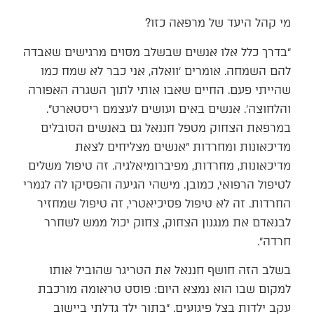
מי קהל היעד של מרפאה כזו?
״בדרך כלל אלו אנשים שבשלב מסוים מרגישים שאבדה
להם השמחה. אומרים ׳וואלה, אני כבר לא שמח כמו
שהייתי פעם. החיים שאבו אותי לתוך השגרה האפורה
והלחוצה׳. אנשים באים ועושים לעצמם ריסטארט״.
במרפאת הצחוק מטפל חננאל גם באנשים הסובלים
מדיכאונות ומחרדות ״אנשים מצליחים לצאת
מדיכאונות, מחרדות, מפיברומיאלגיה. זה טיפול משלים
לטיפול הרפואי, כמובן. מישהי הגיעה והפסיקו לה לגמרי
החרדות. זה לא טיפול פסיכיאטרי, זה טיפול שמחזיר
לבנאדם את מנגנון הצחוק, צחוק יכול ממש לשחרר
חרדה״.
בשלב הזה חושף חננאל את הטריגר שהוביל אותו
למקום שבו הוא נמצא היום: פוסט טראומה מורכבת
עקב ילדות בצל פיגועים. ״בתור ילד גדלתי ביישוב