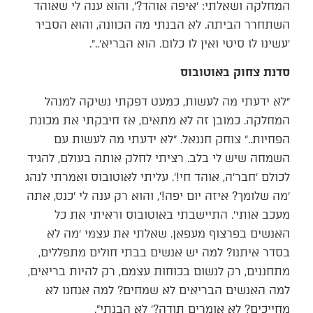
המחלקה ושאלתי: ׳איפה אוהד?׳, והוא ענה לי שאוהד
השתחרר הביתה. לא הבנתי מה הכוונה, והוא הסביר
׳עשינו לו סיטי ואין לו כלום. הוא הבריא׳..״.
סדנת צחוק באוטובוס
״לא ידעתי מה לעשות, כמעט דפקתי נשיקה למנהל
המחלקה. כמובן זה לא מתאים, אז חיבקתי את מכונת
הפחיות..״ צוחק חננאל. ״לא ידעתי מה לעשות עם
השמחה שיש לי בלב. רציתי לחלק אותה בעולם, להגיד
לכולם ׳חבר׳ה, אוהד חי!׳. עליתי לאוטובוס ואמרתי לנהג
׳מה שלומך? איזה יום יפה!׳, והוא רק ענה לי ׳כנס, אתה
מעכב אותי׳. התיישבתי באוטובוס וראיתי את כל
האנשים בפרצוף מעפאן. שאלתי את עצמי ׳מה לא
בסדר איתנו? למה יש אנשים בבתי חולים מתפללים,
מתחננים, רק לנשום בכוחות עצמם, רק להיות בריאים,
למה האנשים הבריאים לא שמחים? למה אנחנו לא
מחייכים? לא אומרים תודה?׳ לא הבנתי״.