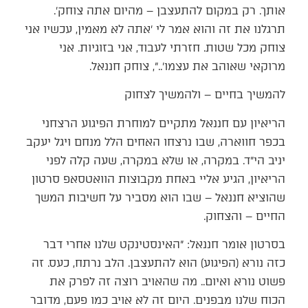
אותך. רק במקום להתעצבן – מהיום אתה צוחק׳.
תרגלנו את זה והוא אמר לי ׳אתה לא מאמין, עכשיו אני
צוחק מכל שטות. חזרתי לעבוד, אני בזוגיות. אני
מרוקאי שאוהב את עצמו׳..״, צוחק חננאל.
להמשיך בחיים – ולהמשיך לצחוק
הריאיון עם חננאל מתקיים למוחרת הפיגוע הרצחני
בכפר חווארה, שבו נרצחו האחים הלל מנחם ויגל יעקב
יניב הי״ד. במקרה, או שלא במקרה, שעה קלה לפני
הריאיון, הגיע אליי באחת מקבוצות הוואטסאפ סרטון
שהוציא חננאל – שבו הוא מסביר על חשיבות המשך
החיים – והצחוק.
בסרטון אומר חננאל: ״האינסטינקט שלנו אחרי דבר
כזה נורא (הפיגוע) הוא להתעצבן. הלב נרתח, כעס. זה
פשוט נורא ואיום.. מה שהאויב רוצה זה לפרק את
הכוח שלנו מבפנים. היום זה לא אויב כמו פעם, מדובר