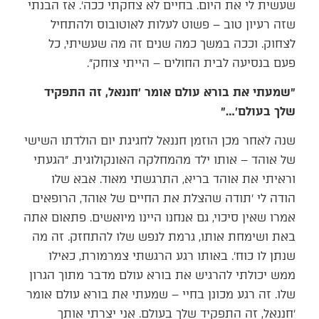
שעשית לי את היום. בחיים לא צחקתי ככה׳. אז הבנתי
שזה רעיון טוב – פשוט לעלות לאוטובוס ולהתחיל
לצחוק. וככה במשך כמה שנים זה מה שעשיתי, כל
פעם בנסיעה לבית החולים – הייתי צוחק״.
״שמעתי את בורא עולם אומר ׳חננאל, זה התפקיד
שלך בעולם׳…״
שנה לאחר מכן הוזמן חננאל לחגיגת יום הולדתו השישי
של אוהד – אותו ילד מהמחלקה האונקולוגית. ״הגעתי
וראיתי את אוהד בריא, התרגשתי מאוד. אבא שלו
הודה לי ׳תודה שהצלת את החיים של אוהד, הרופאים
אמרו שאין סיכוי, גם אנחנו היינו מיואשים. פתאום אתה
באת ושימחת אותו, גרמת לנפש שלו להתחזק. זה מה
שנתן לו כוח׳. באותו רגע הרגשתי צמרמורת, כאילו
ממש יכולתי להרגיש את בורא עולם מדבר מתוך הגרון
שלו. זה רגע מכונן בחיי – שמעתי את בורא עולם אומר
׳חננאל, זה התפקיד שלך בעולם. אני יצרתי אותך