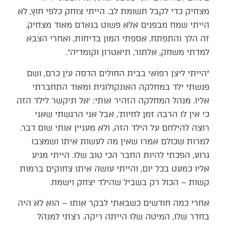
מצחיק כדי לקבל תשומת לב. הייתי צוחק כלפי חוץ, לא
הייתי שמח מבפנים אלא פשוט בנאדם מאוד מצחיק.
זה הלך והתפתח, אספתי המון בדיחות, ואחרי הצבא
למדתי משחק, אלתור, תיאטרון וקומדיה״.
״הייתי ליצן רפואי בבית החולים הדסה עין כרם, ושם
פגשתי ילד במחלקה האונקולוגית ומאוד התחברתי
אליו. מנהל המחלקה הזהיר אותי: ׳אל תיקשר לילד הזה
כי אין לו הרבה זמן לחיות׳, אבל אני הרגשתי שאני
רוצה להילחם על הילד הזה, ולא מעניין אותי שום דבר.
למרות שכולם אמרו שאין מה לעשות איתו ושמצבו
גרוע, הפכתי להיות החבר הכי טוב שלו. הייתי מגיע
אליו כמעט בכל יום, והייתי עושה איתו צחוקים ברמות
קשות – הכול רק בשביל שהילד יצחק וישמח.
אחרי כמה חודשים כשבאתי לבקר אותו – הוא לא היה
בחדר שלו, המיטה שלו הייתה ריקה. רצתי למנהל