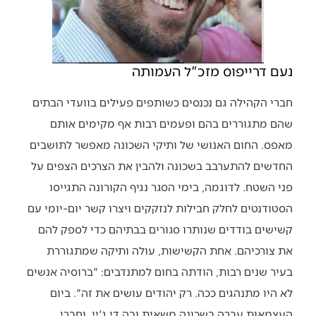
נעם דרייפוס מזכ"ל העמותה
חברי הקהילה גם נכנסים כשותפים פעילים בוועדי הבתים
שהם מתגוררים בהם ופעמים רבות אף מקימים אותם
מאפס. החום האנושי של ותיקי השכונה מאפשר לתושבים
החדשים להתערבב בשכונה ולהבין את הצרכים הצפים על
פני השטח. לדוגמה, בימי הסגר נגיף הקורונה התגייסו
הסטודנטים לחלק חבילות לנזקקים ויצרו קשר יום-יומי עם
קשישים בודדים שנותרו סגורים בבתיהם כדי לספק להם
את צורכיהם. אחת הקשישות, עולה ותיקה שמתגוררת
בעיר שנים רבות, הודתה בחום למתנדבים: "ברוסיה אנשים
לא היו מתנהגים ככה. רק יהודים עושים את זה". ביום
העצמאות עברה בשכונה משאית ובה די ג'יי, וחברי