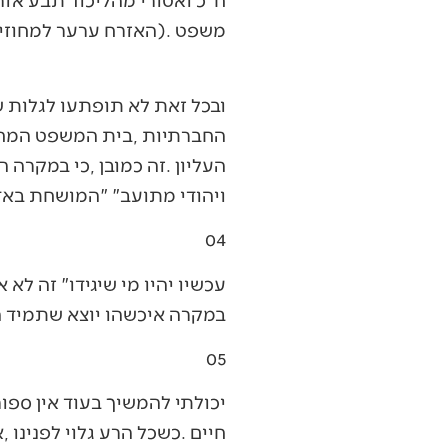
‬ויהודי‭ ‬מתועב‮"‬‭ ‬‮"‬המושחת‭ ‬באדם‮"‬‭ (‬לח"כ‭ ‬ואטורי‭), ‬ויש‭ ‬כאלה‭ ‬שכל‭ ‬רמיזה‭ ‬נגדם‭ ‬פוגעת‭ ‬בעומק‭ ‬נשמתם‭ ‬העדינה‭.‬
04‭ ‬
‬במקרה‭ ‬איכשהו‭ ‬יוצא‭ ‬שתמיד‭ ‬הדקויות‭ ‬האלה‭ ‬עובדות‭ ‬לאותו‭ ‬צד‭. ‬
05‭ ‬
‬חיים‭. ‬כשכל‭ ‬הרע‭ ‬גלוי‭ ‬לפנינו‭, ‬אפשר‭ ‬להתחיל‭ ‬להתמקד‭ ‬בפתרון‭ ‬הבעיה‭. ‬■