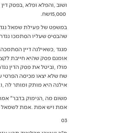
‬15,000‭ ‬שח‭. ‬
‬שהבסיס‭ ‬שעליו‭ ‬הסתמכו‭ ‬נגדה‭ ‬ב"עד‭ ‬כאן‮"‬‭ ‬הוא‭ ‬בסיס‭ ‬מספיק‭ ‬יציב‭, ‬ונקבע‭ ‬שהם‭ ‬פגעו‭ ‬בשמה‭ ‬הטוב‭.‬
‬אילנה‭ ‬היא‭ ‬מותק‭ ‬ומותר‭ ‬לה‭, ‬וגם‭ ‬אם‭ ‬יצא‭ ‬שהיא‭ ‬שיקרה‭, ‬בזמן‭ ‬הפרסום‭ ‬זה‭ ‬היה‭ ‬‮"‬אמת‭ ‬לשעתה‮"‬‭. ‬
‬אמת‭ ‬ויש‭ ‬אמת‭. ‬אמת‭ ‬לשמאל‭ ‬ואמת‭ ‬לימין‭, ‬ואף‭ ‬פעם‭ ‬אין‭ ‬אמת‭ ‬אחת‭.‬
03‭ ‬