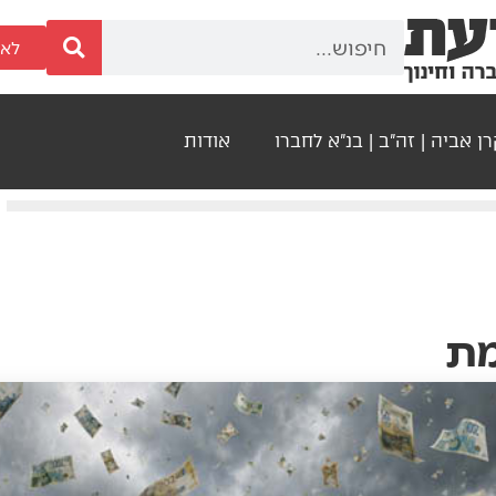
לאר
ן אביה | זה"ב | בנ"א לחברו
אודות
מת