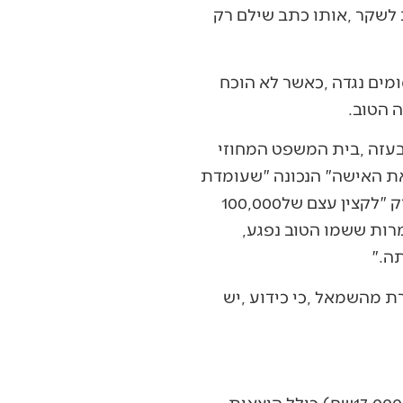
‬מולו‭, ‬וביטל‭ ‬את‭ ‬פסק‭ ‬הדין‭ ‬נגדה‭. ‬כדי‭ ‬להשתיק‭ ‬ביקורת‭ ‬ציבורית‭, ‬השופט‭ ‬אליעזר‭ ‬ריבלין‭ ‬‮"‬זרק‮"‬‭ ‬לקצין‭ ‬עצם‭ ‬של‭ ‬100,000‭
‬שח‭ ‬שלא‭ ‬יצאו‭ ‬מכיסה‭ ‬הפרטי‭ ‬של‭ ‬דיין‭, ‬וסיכם‭ ‬שלמרות‭ ‬שהקצין‭ ‬יצא‭ ‬נקי‭ ‬מכתב‭ ‬האישום‭, ‬ולמרות‭ ‬ששמו‭ ‬הטוב‭ ‬נפגע‭,