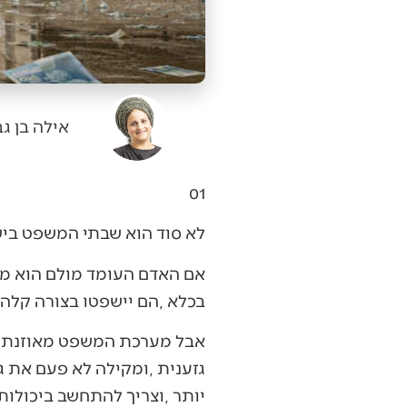
אילה בן גב
01‭ ‬
לא‭ ‬סוד‭ ‬הוא‭ ‬שבתי‭ ‬המשפט‭ ‬בישראל‭ ‬פוסקים‭ ‬לפי‭ ‬האדם‭ ‬שעומד‭ ‬מולם‭ ‬ולא‭ ‬לפי‭ ‬החוק‭ ‬והצדק‭. ‬
‬בכלא‭, ‬הם‭ ‬יישפטו‭ ‬בצורה‭ ‬קלה‭ ‬עד‭ ‬לא‭ ‬קיימת‭, ‬ולא‭ ‬משנה‭ ‬מה‭ ‬הם‭ ‬יעשו‭. ‬
‬יותר‭, ‬וצריך‭ ‬להתחשב‭ ‬ביכולות‭ ‬הנמוכות‭ ‬שלהם‭. ‬