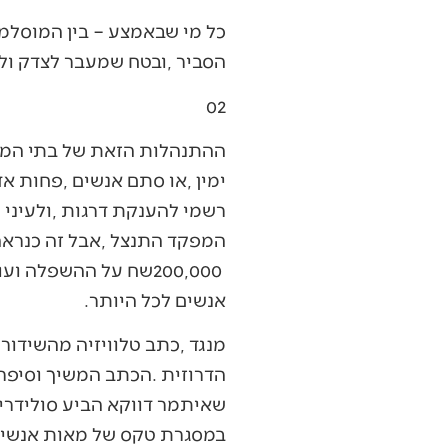
‬הסביר‭, ‬ובטח‭ ‬שמעבר‭ ‬לצדק‭ ‬ולשיוויון‭ ‬בפני‭ ‬החוק‭. ‬
02‭ ‬
‬אנשים‭ ‬לכל‭ ‬היותר‭.‬