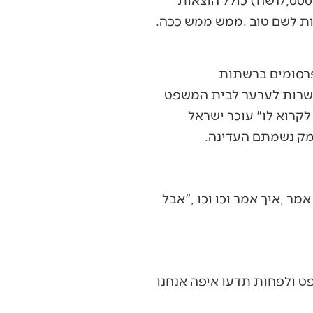
‬משפט‭). ‬האזרח‭ ‬ערער‭ ‬למחוזי‭ ‬ובית‭ ‬המשפט‭ ‬המחוזי‭ ‬העדיף‭ ‬את‭ ‬חופש‭ ‬הביטוי‭ ‬על‭ ‬פני‭ ‬הזכות‭ ‬לשם‭ ‬טוב‭. ‬ממש‭ ‬ממש‭ ‬ככה‭.