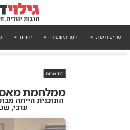
טורים ודעות
חינוך ומשפחה
יהדות
קר
התישבות
ממלחמת מאסף 
התוכנית הייתה מבו
ערבי, שט