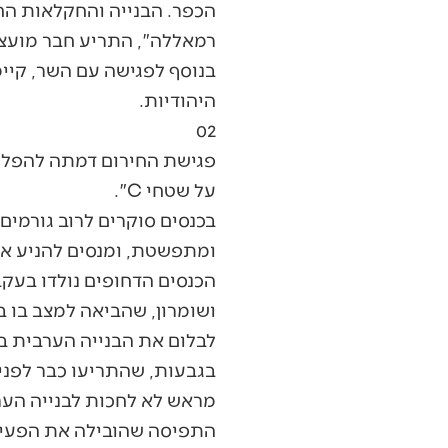
הכפר. הבנייה והחקלאות החד
רמאללה", התריע חבר מועצ
בנוסף לפגישה עם השר, קיי
היהודיות.
02
פגישת החירום דמתה להפליא
על שטחי C".
בכנסים סוקרים לרוב גורמי
ומתפשטת, ומנסים להניע את
הכנסים הדחופים נולדו בע
ושומרון, שהביאה למצב בו 
לבלום את הבנייה הערבית 
בגבעות, שהתריעו כבר לפני 
מראש לא לחכות לבנייה הער
התפיסה שהובילה את הפעילי