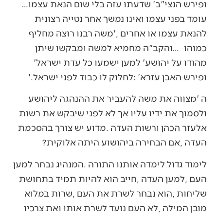
‬ופירש‭ ‬הנצי"ב‭ ‬‮'‬שדעתו‭ ‬עזה‭ ‬בלי‭ ‬שום‭ ‬הנאת‭ ‬עצמו‭…
‬מהודו‭ ‬על‭ ‬יהושע‭ ‬‮'‬למען‭ ‬ישמעו‭ ‬כל‭ ‬עדת‭ ‬ישראל‮'‬‭
‬ופירש‭ ‬האבן‭ ‬עזרא‭: ‬‮'‬לחלוק‭ ‬לו‭ ‬כבוד‭ ‬לפני‭ ‬ישראל‮'‬‭. ‬
‬העדה‭, ‬אם‭ ‬הבחירה‭ ‬ביהושוע‭ ‬היתה‭ ‬אלוקית‭?‬