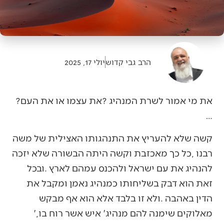
הרב גבי קדוש
יולי 17, 2025
את‭ ‬מי‭ ‬אמור‭ ‬לשרת‭ ‬המנהיג‭? ‬את‭ ‬עצמו‭ ‬או‭ ‬את‭ ‬העם‭?
… ‬
‬מאלוקים‭ ‬שימנה‭ ‬להם‭ ‬מנהיג‭ ‬‮'‬איש‭ ‬אשר‭ ‬רוח‭ ‬בו‮'‬‭,