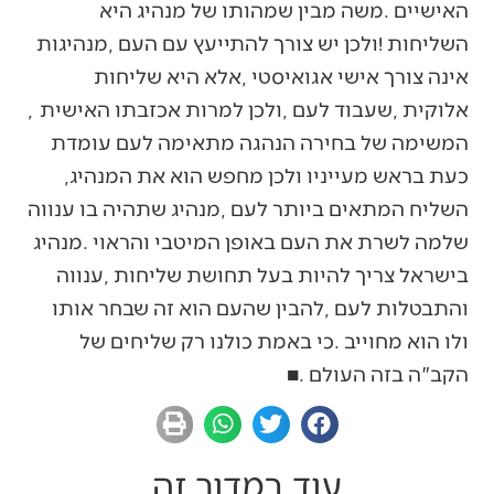
‬אלוקית‭, ‬שעבוד‭ ‬לעם‭, ‬ולכן‭ ‬למרות‭ ‬אכזבתו‭ ‬האישית‭,
‬כעת‭ ‬בראש‭ ‬מעייניו‭ ‬ולכן‭ ‬מחפש‭ ‬הוא‭ ‬את‭ ‬המנהיג‭,
‬הקב"ה‭ ‬בזה‭ ‬העולם‭. ‬■
עוד במדור זה