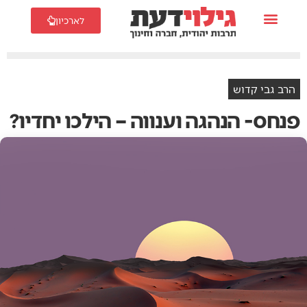
לארכיון
הרב גבי קדוש
פנחס- הנהגה וענווה – הילכו יחדיו?