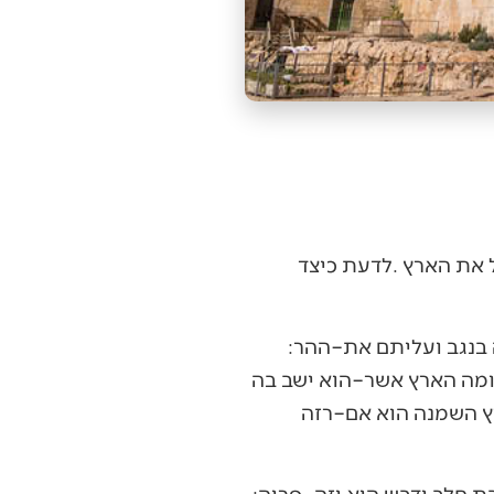
וכך‭ ‬דברי‭ ‬משה‭ ‬רבנו‭ ‬למרגלים‭: '‬וישלח‭ ‬אתם‭ ‬משה‭ ‬לתור‭ ‬את–ארץ‭ ‬כנען‭ ‬ויאמר‭ ‬אלהם‭ ‬עלו‭ ‬זה‭ ‬בנגב‭ ‬ועליתם‭ ‬את–ההר‭:
המרגלים‭ ‬מקיימים‭ ‬את‭ ‬שליחותם‭: '‬ויספרו–לו‭ ‬ויאמרו‭ ‬באנו‭ ‬אל–הארץ‭ ‬אשר‭ ‬שלחתנו‭ ‬וגם‭ ‬זבת‭ ‬חלב‭ ‬ודבש‭ ‬הוא‭ ‬וזה–פריה‭: