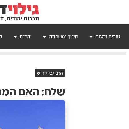
טורים ודעות
חינוך ומשפחה
יהדות
קר
הרב גבי קדוש
שלח: האם המרג