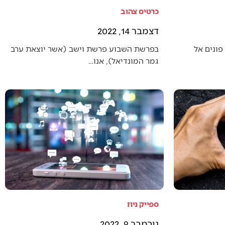
כרטיס צהוב
דצמבר 14, 2022
פונים אל
בפרשת השבוע פרשת וישב (אשר יוצאת ערב
גמר המונדיאל), אנו…
ספייק ניוז
נובמבר 9, 2022