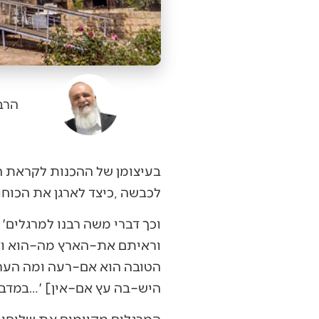
הרב
‬לכבשה‭, ‬כיצד‭ ‬לארגן‭ ‬את‭ ‬הכוחות‭, ‬מה‭ ‬טיבה‭ ‬של‭ ‬הארץ‭ ‬ומה‭ ‬טיב‭ ‬האוכלוסיה‭ ‬שם‭.‬
‬היש–בה‭ ‬עץ‭ ‬אם–אין‭…' [‬במדבר‭ ‬יג‭]‬