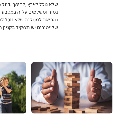
‬שלייסורים‭ ‬יש‭ ‬תפקיד‭ ‬בקניין‭ ‬הארץ‭ ‬ורק‭ ‬כך‭ ‬תקנה‭ ‬לנו‭ ‬הארץ‭. '‬עלה‭ ‬נעלה‭ ‬וירשנו‭ ‬אתה‭ ‬כי–יכול‭ ‬נוכל‭ ‬לה‭'.‬‭ ‬■