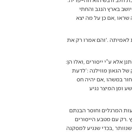
נקדים‭ ‬את‭ ‬דברי‭ ‬חז‭"‬ל‭ [‬מסכת‭ ‬ברכות‭ ‬ה‭, ‬א‭] :‬’שלש‭ ‬מתנות‭ ‬טובות‭ ‬נתן‭ ‬ה‮’‬‭ ‬לישראל‭ ‬וכולן‭ ‬לא‭ ‬נתנן‭ ‬אלא‭ ‬ע”י‭ ‬ייסורים‭, ‬ואלו‭ ‬הן‭: