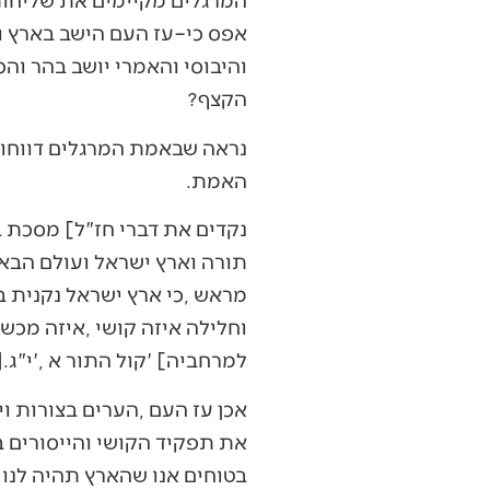
‬הקצף‭? ‬
‬האמת‭.‬
‬למרחביה‭' [‬קול‭ ‬התור‭ ‬א‭', ‬י‭"‬ג‭].‬