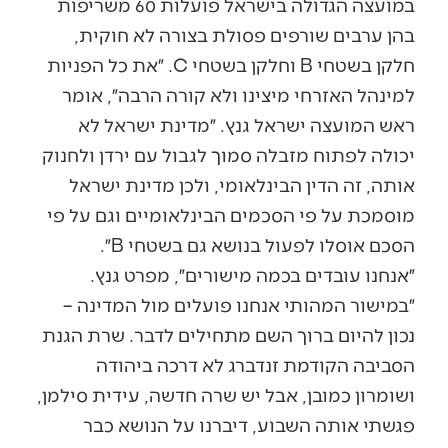
במועצה הגדולה בישראל פועלות 60 משריפות
בהן ערבים שורפים פסולת בצורה לא חוקית,
חלקן בשטחי B וחלקן בשטחי C. ״את כל הפניות
למינהל האזרחי מיצינו ולא קורה הרבה״, אומר
ראש המועצה ישראל גנץ. ״מדינת ישראל לא
יכולה לפתוח מזבלה סמוך לגבול עם ירדן ולחנוק
אותה, זה הדין הבינלאומי, ולכן מדינת ישראל
מוסמכת על פי הסכמים הבינלאומיים וגם על פי
הסכם אוסלו לפעול בנושא גם בשטחי B״.
״אנחנו עובדים בכמה מישורים״, מפרט גנץ.
״במישור המהותי אנחנו פועלים מול המדינה –
נכון להיום ברוך השם מתחילים לדבר. שרת הגנת
הסביבה הקודמת זנדברג לא דרכה ביהודה
ושומרון כמובן, אבל יש שרה חדשה, עידית סילמן,
פגשתי אותה השבוע, דיברנו על הנושא כבר