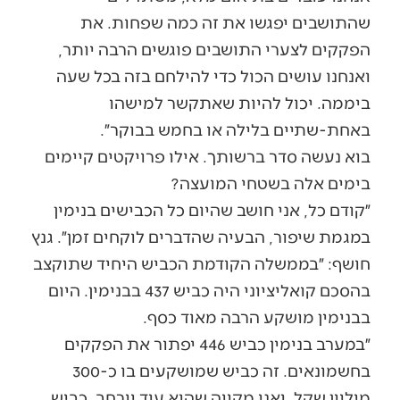
שהתושבים יפגשו את זה כמה שפחות. את
הפקקים לצערי התושבים פוגשים הרבה יותר,
ואנחנו עושים הכול כדי להילחם בזה בכל שעה
ביממה. יכול להיות שאתקשר למישהו
באחת-שתיים בלילה או בחמש בבוקר״.
בוא נעשה סדר ברשותך. אילו פרויקטים קיימים
בימים אלה בשטחי המועצה?
״קודם כל, אני חושב שהיום כל הכבישים בנימין
במגמת שיפור, הבעיה שהדברים לוקחים זמן״. גנץ
חושף: ״בממשלה הקודמת הכביש היחיד שתוקצב
בהסכם קואליציוני היה כביש 437 בבנימין. היום
בבנימין מושקע הרבה מאוד כסף.
״במערב בנימין כביש 446 יפתור את הפקקים
בחשמונאים. זה כביש שמושקעים בו כ-300
מיליון שקל, ואני מקווה שהוא עוד יורחב. כביש