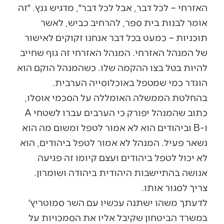
האזרחי – לכל דבר, אבל לכל דבר״, מדגיש גנץ. ״זה
אומר לבנות בית ספר, להרחיב כביש, לאשר
תוכניות – כמעט בכל דבר אנחנו זקוקים לאישור
של המנהל האזרחי. המנהל האזרחי זה גוף שחייב
להיות בטל בצו ההקמה שלו. כשהמנהל הוקם הוא
הוגדר כמי שמטפל באוכלוסייה הערבית.
בהחלטת הממשלה האומללה על הסכמי אוסלו,
כתוב שהמנהל יפורק כי הערבים עברו לשטחי A
ו-B וביהודים הוא לא אמור לטפל ומשום מה הוא
נשאר פעיל. המנהל לא אמור לטפל ביהודים, הוא
לא יכול לטפל ביהודים ועצם קיומו זה פגיעה
אנושה בהתיישבות היהודית ביהודה ושומרון.
צריך לסגור אותו.
לדעתך משהו ישתנה עכשיו עם השר סמוטריץ׳
במשרד הביטחון שקיבל אליו את הסמכויות על