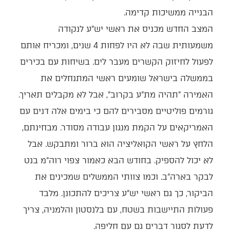
הבנייה ממשיכות קדימה.
המצב החדש מכניס את ראשי יש"ע לנקודה
משמעותית שבה לא היו לפחות 4 שנים, ומכריח אותם
לפעול לחיזוק הקשרים מעבר לים. בשיחות עם בכירים
בממשלה בישראל שומעים ראשי המתנחלים את
האמירה "תהיה מת"ע בקרוב", אבל לא מקבלים תאריך.
גורמים פוליטיים מסבירים להם כי בימים אלה דנים עם
האמריקאים על הקמת מנגון עבודה מסודר. מבחינתם,
הלחץ על ראשי הקואליציה הוא ברור ומתבקש. אבל
לא יכול להספיק. בחודש הבא כאמור צפוי רוה"מ בנט
לבקר בארה"ב. וכמו צוותי הממשלים שמכינים את
הביקור, כך גם ראשי יש"ע צריכים להתכונן. מלבד
פעולות התיישבות בשטח, עם בלנסטון והלמניה, צריך
לדעת לסגור דברים גם עם חליפה.