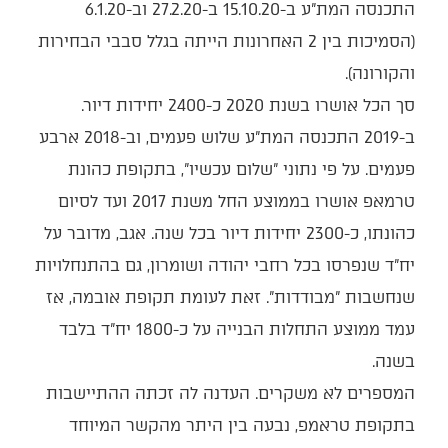
התכנסה המת"ע ב-15.10.20 ב-27.2.20 וב-6.1.20
(הסמיכות בין 2 האחרונות הייתה בגלל סבבי הבחירות
והקורונה).
סך הכל אושרו בשנת 2020 כ-2400 יחידות דיור.
ב-2019 התכנסה המת"ע שלוש פעמים, וב-2018 ארבע
פעמים. על פי נתוני "שלום עכשיו", בתקופת כהונת
טרמאפ אושרו בממוצע החל משנת 2017 ועד לסיום
כהונתו, כ-2300 יחידות דיור בכל שנה. אגב, מדובר על
יח"ד שנפרסו בכל רחבי יהודה ושומרון, גם בהתנחלויות
שנחשבות "מבודדות". זאת לעומת תקופת אובמה, אז
עמד ממוצע התחלות הבנייה על כ-1800 יח"ד בלבד
בשנה.
המספרים לא משקרים. העדנה לה זכתה ההתיישבות
בתקופת טראמפ, נבעה בין היתר מהקשר המיוחד