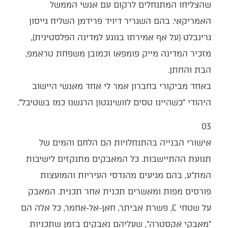
שהצליחו המתנחלים לרקום עם אנשי הממשל
האמריקאי. בהם השגריר דיויד פרידמן השליח גייסון
גרינבלט (על אף אמירתו בנוגע למדינה הפלסטינית),
מזכיר המדינה מייק פומפאו וכמובן משפחת טראמפ,
הבת והחתן.
באחד מביקורי בחברון אמר לי אחד מאנשי היישוב
היהודי "כשהיינו טסים לוושינגטון הרגשנו כמו בשטיבל".
03
אישורי הבנייה בהתנחלויות הם הלחם והמים של
תנועת ההתיישבות. כל המאבקים מתנקזים לישיבות
המת"ע, בהם מגיעים מהנדסי העיריות והמועצות
פורסים מפות ומאשרים תכנית אחר תכנית. המאבק
על שטחי C, פשרת אביתר, חאן-אל-אחמר, כל אלה הם
"מאבקי אקסטרה", שעליהם נאבקים בזמן שתכניות