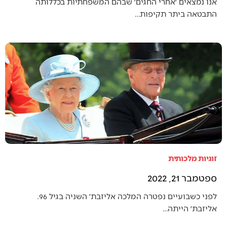
אנו נמצאים ׳אחרי החגים׳ שבהם המשפחתיות בכללותה
התבטאה ביתר תקיפות…
זוגיות מלכותית
ספטמבר 21, 2022
לפני כשבועיים נפטרה המלכה אליזבת׳ השניה בגיל 96.
אליזבת׳ הייתה…