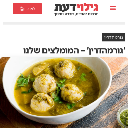
לארכיון
גורמהדרין
'גורמהדרין' – המומלצים שלנו