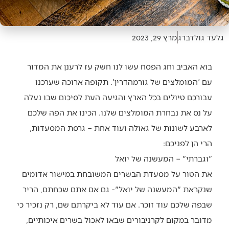
גלעד גולדברג
מרץ 29, 2023
בוא האביב וחג הפסח עשו לנו חשק עז לרענן את המדור
עם 'המומלצים של גורמהדרין'. תקופה ארוכה שערכנו
עבורכם טיולים בכל הארץ והגיעה העת לסיכום שבו נעלה
על נס את נבחרת המומלצים שלנו. הכינו את הפה שלכם
לארבע לשונות של גאולה ועוד אחת – גרסת המסעדות,
הרי הן לפניכם:
"וגברתי" – המעשנה של יואל
את הטור על מסעדת הבשרים המשובחת במישור אדומים
שנקראת "המעשנה של יואל"- גם אם אתם שכחתם, הריר
שבפה שלכם עוד זוכר. אם עוד לא ביקרתם שם, רק נזכיר כי
מדובר במקום לקרניבורים שבאו לאכול בשרים איכותיים,