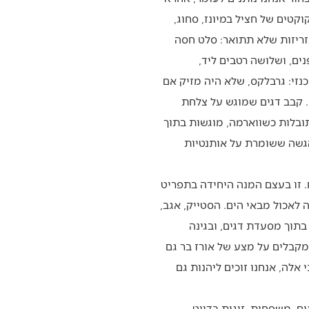
טים של חציל במיונז, סחוג,
בזריזות שלא תתואר: סלט חסה
נים, ושלושה רטבים ליד,
נזי: גרבלקס, שלא היה מזיק אם
. קבב דגים שמוגש על צלחת
ובלות כשווארמה, מוגשות בתוך
הגשה ששומרת על אותנטיות
ח. זו בעצם המנה היחידה בתפריט
לאכול מבאי הים. הסטייק, אגב,
בתוך מסעדת דגים, ובגינה
 מקבלים על מצע של אורז בר גם
אלה, אנחנו זוכים ליהנות גם
, משפחות, זוגות בדייט,