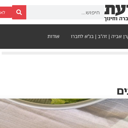
לאר
ן אביה | זה"ב | בנ"א לחברו
אודות
ים