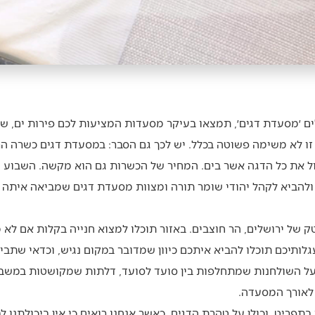
ם ׳מסעדת דגים׳, תמצאו בעיקר מסעדות המציעות לכם פירות ים, שר
 לא משימה פשוטה בכלל. יש לכך גם הסבר: במסעדת דגים כשרה הרכ
 את כל הדגה אשר בים. המחיר של הכשרות גם הוא מקשה. השבוע מצא
ולהביא לקהל יהודי שומר תורה ומצוות מסעדת דגים שמביאה איתה 
ל ירושלים, הר חוצבים. באזור תוכלו למצוא חנייה בקלות אם לא 
ותיכם תוכלו להביא איתכם כיוון שמדובר במקום נגיש, וכדאי שתביא
על השולחנות שמתחלפות בין סועד לסועד, דלתות שמקושטות במשבצו
 לאורך המסעדה.
בתפריט, וכולן על טהרת הדגים. כאשר אנחנו רואים כי אין ביכולתנו ל