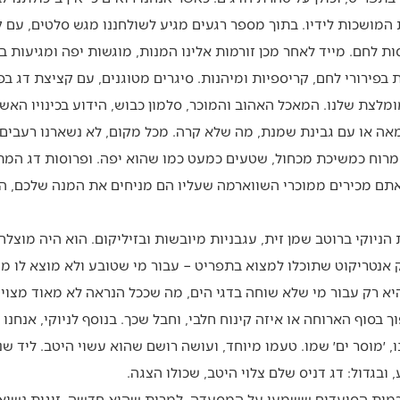
ושכות לידיו. בתוך מספר רגעים מגיע לשולחננו מגש סלטים, עם קוק
ות לחם. מייד לאחר מכן זורמות אלינו המנות, מוגשות יפה ומגיעות 
 בפירורי לחם, קריספיות ומיהנות. סיגרים מטוגנים, עם קציצת דג בפ
לצת שלנו. המאכל האהוב והמוכר, סלמון כבוש, הידוע בכינויו האשכ
אה או עם גבינת שמנת, מה שלא קרה. מכל מקום, לא נשארנו רעבים
מרוח כמשיכת מכחול, שטעים כמעט כמו שהוא יפה. ופרוסות דג המת
אתם מכירים ממוכרי השווארמה שעליו הם מניחים את המנה שלכם, 
ניוקי ברוטב שמן זית, עגבניות מיובשות ובזיליקום. הוא היה מוצל
 אנטריקוט שתוכלו למצוא בתפריט – עבור מי שטובע ולא מוצא לו מה 
יא רק עבור מי שלא שוחה בדגי הים, מה שככל הנראה לא מאוד מצוי 
סוף הארוחה או איזה קינוח חלבי, וחבל שכך. בנוסף לניוקי, אנחנו
 ׳מוסר ים׳ שמו. טעמו מיוחד, ועושה רושם שהוא עשוי היטב. ליד שני 
בגדול: דג דניס שלם צלוי היטב, שכולו הצגה.
ות הסועדים ששמעו על המסעדה, למרות שהיא חדשה. זוגות נשואים