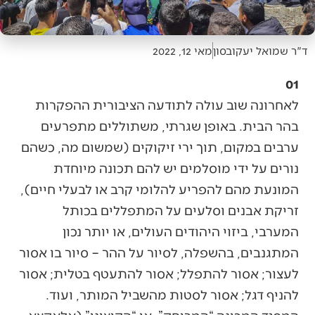
ד"ר שמואל יעקובסון
מאי 12, 2022
01
לאחרונה שוב עולה לתודעה הציבורית ההפקרות
בהר הבית. באופן שגרתי, משתוללים מתפרעים
ערבים במקום, תוך ירי זיקוקים (שמשום מה, כשהם
נורים על ידי מוסלמים יש להם תכונה מיוחדת
המונעת מהם להפריע להלומי קרב או לבעלי חיים),
זריקת אבנים וסלעים על המתפללים בכותל
המערבי, ביזוי היהודים העולים, או יותר נכון
המתגנבים, בהשפלה, לסיור על ההר – סיור בו אסור
לעצור; אסור להתפלל; אסור להתעטף בטלית; אסור
להניף דגל; אסור לסטות מהשביל המותר, ועוד.