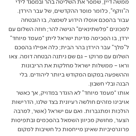
ממשה דיין, שמסר את השליטה בהר ובמסגד לידי
ה”ווקף”, כלומר מוסד ההקדשים, של עבר הירדן.
עבור בהסכם אוסלו הידוע לשמצה, בו הובטחה
למכונים “פלשתינאים” הגישה להר; חוזה השלום עם
ירדן, בו הסכימה מדינת ישראל ליתן “מעמד מיוחד”
ל”מלך” עבר הירדן בהר הבית; כלה אפילו בהסכם
השלום עם מרוקו – גם שם ניתנה הבטחה דומה. צאו
וראו – ממשלות ישראל מחלקות את הריבונות
וההשפעה במקום המקודש ביותר ליהודים. בלי
הבנה ובלי חשבון.
אותו “מעמד מיוחד” לא הוגדר במדויק, אך כאשר
אויבינו מזהים חולשה רעיונית בצד שלנו, הדרישות
הולכות ומתגברות. ואם עם ישראל (אשר, למרבה
הצער, מחושק מכיוון השמאל בהסכמים ובתפיסות
פרוגרסיביות שאינן מייחסות כל חשיבות למקום