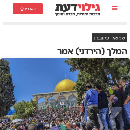
לארכיון
שמואל יעקובסון
המלך (הירדני) אמר