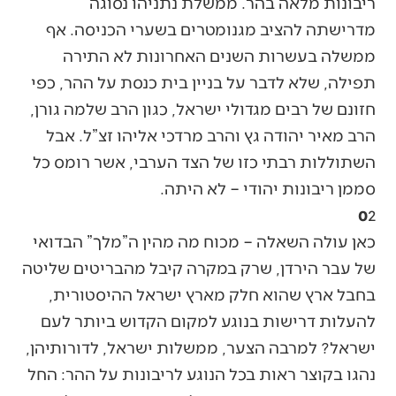
ריבונות מלאה בהר. ממשלת נתניהו נסוגה
מדרישתה להציב מגנומטרים בשערי הכניסה. אף
ממשלה בעשרות השנים האחרונות לא התירה
תפילה, שלא לדבר על בניין בית כנסת על ההר, כפי
חזונם של רבים מגדולי ישראל, כגון הרב שלמה גורן,
הרב מאיר יהודה גץ והרב מרדכי אליהו זצ”ל. אבל
השתוללות רבתי כזו של הצד הערבי, אשר רומס כל
סממן ריבונות יהודי – לא היתה.
0
2
כאן עולה השאלה – מכוח מה מהין ה”מלך” הבדואי
של עבר הירדן, שרק במקרה קיבל מהבריטים שליטה
בחבל ארץ שהוא חלק מארץ ישראל ההיסטורית,
להעלות דרישות בנוגע למקום הקדוש ביותר לעם
ישראל? למרבה הצער, ממשלות ישראל, לדורותיהן,
נהגו בקוצר ראות בכל הנוגע לריבונות על ההר: החל