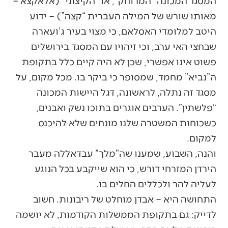
המסגד המכונה “המרוחק”, או “הקיצוני” (אלאקצא –
מאותו שורש של המילה העברית “קצה”) – ידוע
היטב למלומדי האסלאם, כי מצוי בעיר ג’ועארה
שבחצי האי ערב, וכי זיהויו עם המסגד בירושלים
פשוט אינו אפשרי, שכן לא היה קיים כלל בתקופת
ה”נביא” מחמד, שמסופר כי ביקר בו. מכל מקום, על
מסגד זה נתלה, לראשונה, דגל היישות המכונה
“פלשתין”. הערבים אוגרים בתוכו נשק ואבנים,
כשכוחות המשטרה שלנו מונחים שלא להיכנס
למקום.
והנה, השבוע, שמענו שה”מלך” עבדאללה מעבר
הירדן המזרחי דורש, כי הוא שייקבע בכל הנוגע
לעליה להר ולכללים החלים בו.
התחושה היא – אבדן מוחלט של ריבונות. חשוב
לדייק: גם בתקופת הממשלות הקודמות, לא יושמה