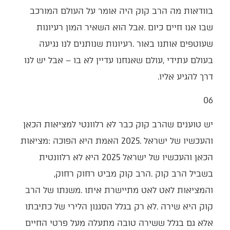
‬דרך‭ ‬להגיע‭ ‬אליו‭.‬
06‭ ‬
‬בשביל‭ ‬הרב‭ ‬קוק‭. ‬הרב‭ ‬קוק‭ ‬מביט‭ ‬רחוק‭ ‬רחוק‭,