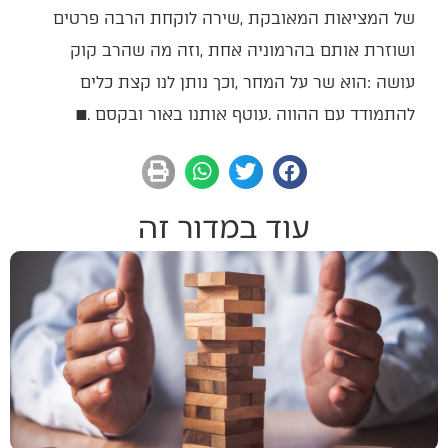
‬להתמודד‭ ‬עם‭ ‬ההווה‭. ‬עוטף‭ ‬אותנו‭ ‬באור‭ ‬ובקסם‭. ‬
■
עוד במדור זה