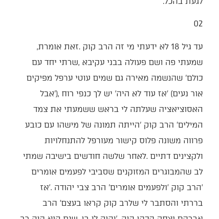
‬לגעת‭ ‬בהכל‭.‬
02‭ ‬
עד‭ ‬גיל‭ ‬18‭ ‬לא‭ ‬ידעתי‭ ‬מי‭ ‬זה‭ ‬הרב‭ ‬קוק‭. ‬זאת‭ ‬אומרת‭,
‬אברהם‭ ‬יצחק‭ ‬הכהן‭ ‬קוק‭', ‬והיה‭ ‬לו‭ ‬בן‭,‬‭ ‬שגם‭ ‬הוא‭ ‬היה‭ ‬רב‭,