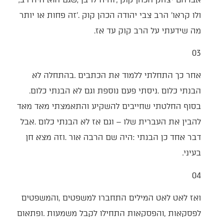
‬מה‭ ‬שידעתי‭ ‬על‭ ‬הרב‭ ‬קוק‭ ‬עד‭ ‬אז‭.‬
03‭ ‬
‬הבנתי‭ ‬כלום‭. ‬ניסתי‭ ‬פעם‭ ‬נוספת‭ ‬וגם‭ ‬לא‭ ‬הבנתי‭ ‬כלום‭.
‬בעיני‭.‬
04‭ ‬