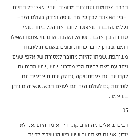
‬‮–‬‭ ‬בין‭ ‬האמונה‭ ‬לבין‭ ‬כל‭ ‬מה‭ ‬שיפה‭ ‬וצודק‭ ‬בעולם‭ ‬הזה‭ ‬‮–‬‭
‬בנו‭ ‬אמון‭.‬
05‭ ‬