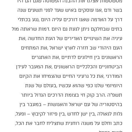
‬גלות‭ ‬לגאולה‭, ‬בין‭ ‬ישן‭ ‬לחדש‭, ‬בין‭ ‬פיזור‭ ‬לקיבוץ‭ ‬‮–‬‭ ‬ופעל‭,
‬כתב‭ ‬וחלם‭ ‬על‭ ‬משנה‭ ‬רוחנית‭ ‬שתצליח‭ ‬לחבר‭ ‬את‭ ‬הכל‭,