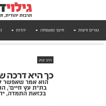
טורים ודעות
חינוך ומשפחה
יהדות
קר
הרב קוק
כך היא דרכה ש
הוא אמר שאפשר לז
בת״ת עץ חיים’, הו
בכזאת התמדה, ידע