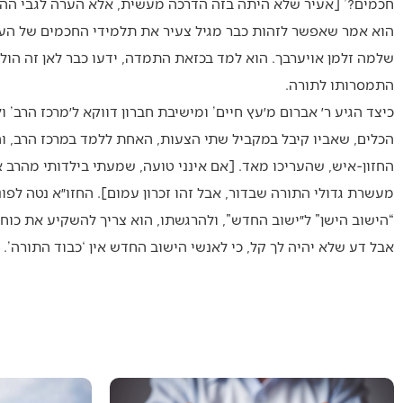
חכמים?’ [אעיר שלא היתה בזה הדרכה מעשית, אלא הערה לגבי הה
הוא אמר שאפשר לזהות כבר מגיל צעיר את תלמידי החכמים של העתיד
שלמה זלמן אויערבך. הוא למד בכזאת התמדה, ידעו כבר לאן זה הולך
התמסרותו לתורה.
כיצד הגיע ר׳ אברום מ׳עץ חיים’ ומישיבת חברון דווקא ל׳מרכז הרב’ 
הכלים, שאביו קיבל במקביל שתי הצעות, האחת ללמד במרכז הרב, והש
החזון-איש, שהעריכו מאד. [אם אינני טועה, שמעתי בילדותי מהרב 
מעשרת גדולי התורה שבדור, אבל זהו זכרון עמום]. החזו״א נטה לפוני
“הישוב הישן” ל״ישוב החדש”, ולהרגשתו, הוא צריך להשקיע את כוחות
אבל דע שלא יהיה לך קל, כי לאנשי הישוב החדש אין ‘כבוד התורה’.