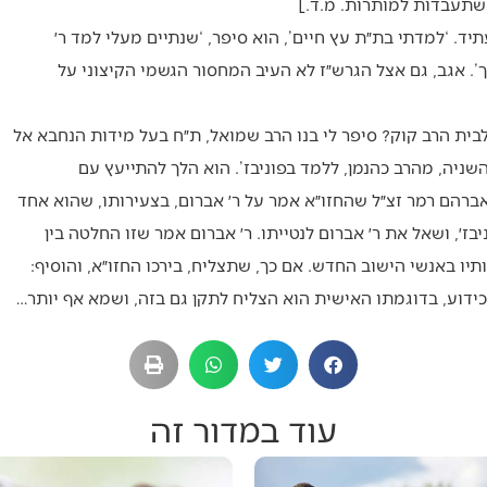
שתעבדות למותרות. מ.ד.]
. ‘למדתי בת״ת עץ חיים’, הוא סיפר, ‘שנתיים מעלי למד ר׳
’. אגב, גם אצל הגרש״ז לא העיב המחסור הגשמי הקיצוני על
ולבית הרב קוק? סיפר לי בנו הרב שמואל, ת״ח בעל מידות הנחבא אל
ניה, מהרב כהנמן, ללמד בפוניבז’. הוא הלך להתייעץ עם
אברהם רמר זצ״ל שהחזו״א אמר על ר׳ אברום, בצעירותו, שהוא אחד
בז׳, ושאל את ר׳ אברום לנטייתו. ר׳ אברום אמר שזו החלטה בין
יו באנשי הישוב החדש. אם כך, שתצליח, בירכו החזו״א, והוסיף:
 כידוע, בדוגמתו האישית הוא הצליח לתקן גם בזה, ושמא אף יותר…
עוד במדור זה