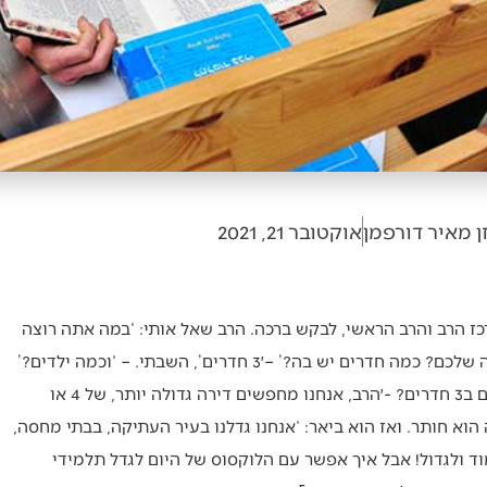
ן מאיר דורפמן
אוקטובר 21, 2021
ז הרב והרב הראשי, לבקש ברכה. הרב שאל אותי: ‘במה אתה רוצה
שאברכו?’ השבתי: ‘שיגדל בתורה, ביראת שמים…’ –׳אתם גרים בדירה שלכם? כמה חדרים יש בה?’ –׳3 חדרים’, השבתי. – ‘וכמה ילדים?’
– ‘5, כ״י’. -׳ובתנאים כאלה, אתה רוצה שיגדלו בתורה? זוג עם 5 ילדים ב3 חדרים? -׳הרב, אנחנו מחפשים דירה גדולה יותר, של 4 או
למה הוא חותר. ואז הוא ביאר: ‘אנחנו גדלנו בעיר העתיקה, בבתי מחסה,
 ולגדול! אבל איך אפשר עם הלוקסוס של היום לגדל תלמידי